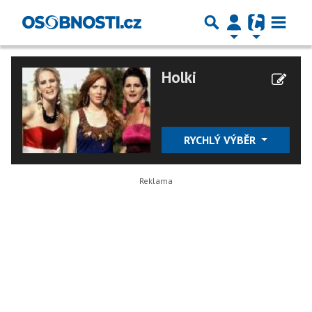
Holki
RYCHLÝ VÝBĚR