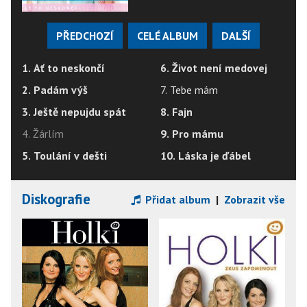
PŘEDCHOZÍ
CELÉ ALBUM
DALŠÍ
1. Ať to neskončí
6. Život není medovej
2. Padám výš
7. Tebe mám
3. Ještě nepujdu spát
8. Fajn
4. Žárlím
9. Pro mámu
5. Toulání v dešti
10. Láska je ďábel
Diskografie
Přidat album
|
Zobrazit vše