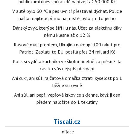
bublinkami dnes sběratelé nabízejí až 50 000 Kč
V autě bylo 60 °C a pes uvnitř přestával dýchat. Policie
našla majitele přímo na místě, bylo jim to jedno
Dánský zvyk, který se šíří i u nás. Účet za elektřinu díky
němu klesne až o 12 %
Rusové mají problém, Ukrajina nakoupí 100 raket pro
Patriot. Zaplatí to EU, posílá přes 24 miliard Kč
Kolik si vydělá kuchařka ve školní jídelně za měsíc? Ta
částka vás nejspíš překvapí
Ani cukr, ani sůl: rajčatová omáčka ztratí kyselost po 1
běžné surovině
Ani sůl, ani pepř: vepřová krkovice zkřehne, když ji den
předem naložíte do 1 tekutiny
Tiscali.cz
Inflace