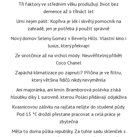
Tři faktory ve středním věku prodlužují život bez
demence až o třináct let
Umí nejen pálit: Kopřiva je lék i skvělý pomocník na
zahradě, jen je potřeba ji použít správně
Nový domov Seleny Gomez v Beverly Hills: Vlastní kino i
luxus, který překvapí
Ze sirotčince až na vrchol módy: Neuvěřitelný příběh
Coco Chanel
Zapáchá klimatizace po zapnutí? Příčina je ve filtru,
který většina řidičů nikdy nevyměnila
Ani majoránka, ani kmín. Bramborová polévka získá
hloubku díky 1 surovině, kterou Poláci přidávají odjakživa
Kvasnicovou zálivku na rajčata nelijte do studené půdy.
Pod 15 °C droždí přestane pracovat a celá práce je
zbytečná
Měla to doma půlka republiky. Za tuhle sadu skleniček s