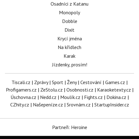
Osadníci z Katanu
Monopoly
Dobble
Dixit
Krycí jména
Na křídlech
Karak
Jízdenky, prosím!
Tiscali.cz
|
Zprávy
|
Sport
|
Ženy
|
Cestování
|
Games.cz
|
Profigamers.cz
|
ZeStolu.cz
|
Osobnosti.cz
|
Karaoketexty.cz
|
Úschovna.cz
|
Nedd.cz
|
Moulík.cz
|
Fights.cz
|
Dokina.cz
|
CZhity.cz
|
Našepeníze.cz
|
Srovnám.cz
|
StartupInsider.cz
Partneři: Heroine