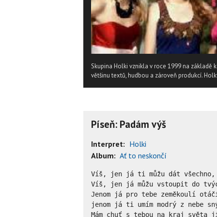
Skupina Holki vznikla v roce 1999 na základě
většinu textů, hudbou a zároveň produkcí. Holk
Píseň: Padám výš
Interpret:
Holki
Album:
Ať to neskončí
Víš, jen já ti můžu dát všechno, 
Víš, jen já můžu vstoupit do tvýc
Jenom já pro tebe zeměkoulí otáčí
jenom já ti umím modrý z nebe sný
Mám chuť s tebou na kraj světa jí