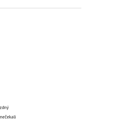
ázdný
 nečekali