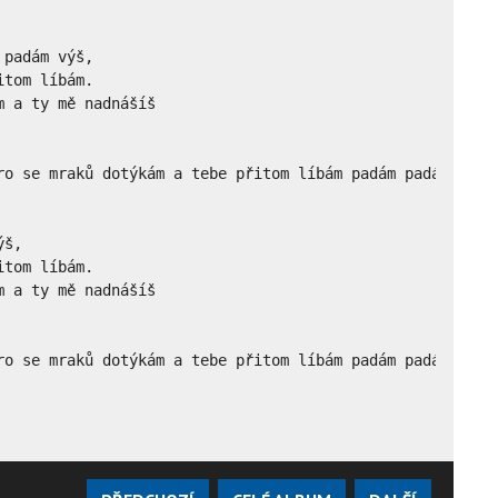
padám výš,

tom líbám.

 a ty mě nadnášíš

ro se mraků dotýkám a tebe přitom líbám padám padám výš l
š,

tom líbám.

 a ty mě nadnášíš

ro se mraků dotýkám a tebe přitom líbám padám padám výš 