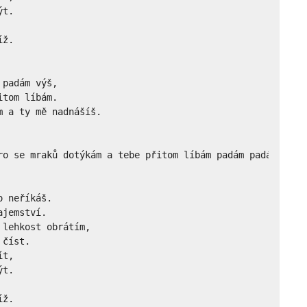
t.

ž.

padám výš,

tom líbám.

 a ty mě nadnášíš. 

ro se mraků dotýkám a tebe přitom líbám padám padám výš l
 neříkáš.

jemství.

lehkost obrátím,

číst.

t,

t.

ž.
