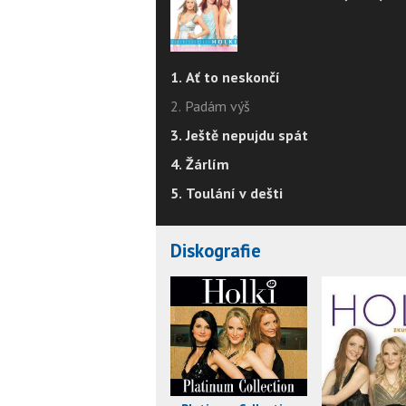
1. Ať to neskončí
2. Padám výš
3. Ještě nepujdu spát
4. Žárlím
5. Toulání v dešti
Diskografie