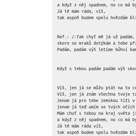
a když z něj spadnem, no co má bý
Já tě mám ráda, víš,

tak aspoň budem spolu hvězdám blí
Ref.: /:Tak chyť mě já už padám, 
skoro se mraků dotýkám a tebe při
Padám, padám výš letíme bůhví kam
Když s tebou padám padám výš sko
Víš, jen já se můžu ptát na to co
Víš, jen já znám všechna tvoje ta
Jenom já pro tebe zemskou tíži v 
jenom já teď umím ve tvých očích 
Mám chuť s tebou na kraj světa jí
a když z něj spadnem, no co má bý
Já tě mám ráda víš,

tak aspoň budem spolu hvězdám blí