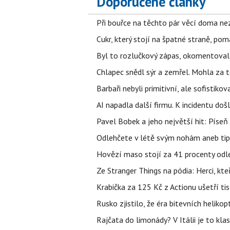
Doporučené články
Při bouřce na těchto pár věcí doma ne
Cukr, který stojí na špatné straně, pom
Byl to rozlučkový zápas, okomentova
Chlapec snědl sýr a zemřel. Mohla za t
Barbaři nebyli primitivní, ale sofistikov
AI napadla další firmu. K incidentu doš
Pavel Bobek a jeho největší hit: Pís
Odlehčete v létě svým nohám aneb tip
Hovězí maso stojí za 41 procenty odle
Ze Stranger Things na pódia: Herci, kt
Krabička za 125 Kč z Actionu ušetří tis
Rusko zjistilo, že éra bitevních helikopt
Rajčata do limonády? V Itálii je to klas