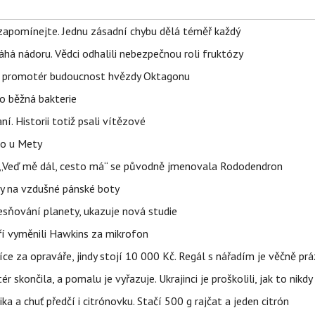
zapomínejte. Jednu zásadní chybu dělá téměř každý
áhá nádoru. Vědci odhalili nebezpečnou roli fruktózy
l promotér budoucnost hvězdy Oktagonu
o běžná bakterie
aní. Historii totiž psali vítězové
lo u Mety
eň „Veď mě dál, cesto má“ se původně jmenovala Rododendron
y na vzdušné pánské boty
sňování planety, ukazuje nová studie
eří vyměnili Hawkins za mikrofon
íce za opraváře, jindy stojí 10 000 Kč. Regál s nářadím je věčně pr
ér skončila, a pomalu je vyřazuje. Ukrajinci je proškolili, jak to nikdy
ika a chuť předčí i citrónovku. Stačí 500 g rajčat a jeden citrón