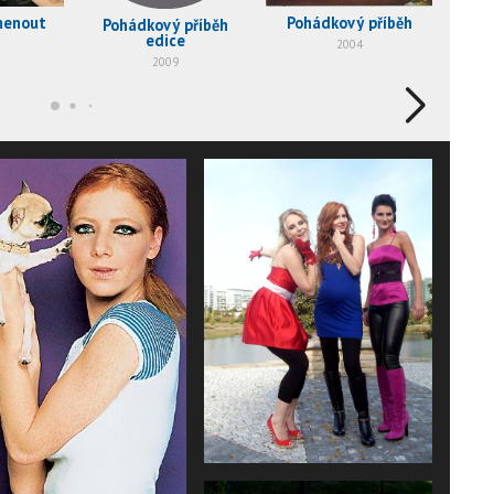
Pohádkový příběh
menout
Pohádkový příběh
A
edice
2004
2009