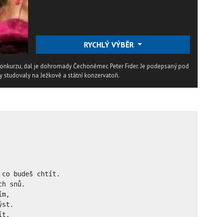
RYCHLÝ VÝBĚR
 konkurzu, dal je dohromady Čechoněmec Peter Fider. Je podepsaný pod
y studovaly na Ježkově a státní konzervatoři.
co budeš chtít.

h snů.

m,

st.

t,
