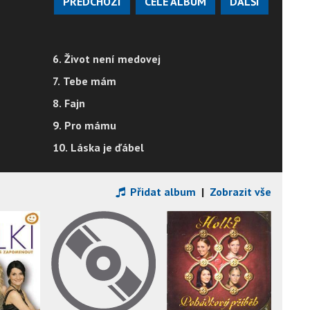
PŘEDCHOZÍ
CELÉ ALBUM
DALŠÍ
6. Život není medovej
7. Tebe mám
8. Fajn
9. Pro mámu
10. Láska je ďábel
Přidat album
|
Zobrazit vše