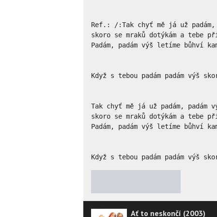
Ref.: /:Tak chyť mě já už padám, 
skoro se mraků dotýkám a tebe při
Padám, padám výš letíme bůhví kam
Když s tebou padám padám výš sko
Tak chyť mě já už padám, padám vý
skoro se mraků dotýkám a tebe při
Padám, padám výš letíme bůhví kam
Když s tebou padám padám výš sko
★
★
★
★
★
Ať to neskončí (2003)