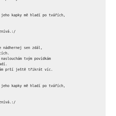
jeho kapky mě hladí po tvářích,

nívá.:/

 nádhernej sen zdál,

ích.

naslouchám tvým povídkám

dí.

m prší ještě třikrát víc.

jeho kapky mě hladí po tvářích,

znívá.:/