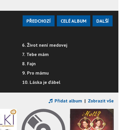
PŘEDCHOZÍ
CELÉ ALBUM
DALŠÍ
6. Život není medovej
7. Tebe mám
8. Fajn
9. Pro mámu
10. Láska je ďábel
Přidat album
|
Zobrazit vše