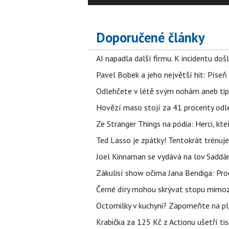
Doporučené články
AI napadla další firmu. K incidentu doš
Pavel Bobek a jeho největší hit: Pís
Odlehčete v létě svým nohám aneb tip
Hovězí maso stojí za 41 procenty odle
Ze Stranger Things na pódia: Herci, kt
Ted Lasso je zpátky! Tentokrát trénuj
Joel Kinnaman se vydává na lov Saddám
Zákulisí show očima Jana Bendiga: Pro
Černé díry mohou skrývat stopu mimoze
Octomilky v kuchyni? Zapomeňte na plác
Krabička za 125 Kč z Actionu ušetří tis