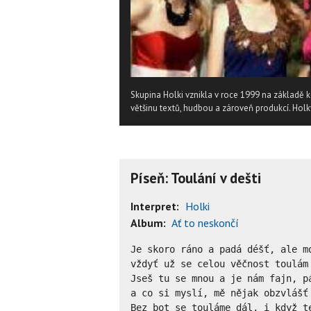
Skupina Holki vznikla v roce 1999 na základě
většinu textů, hudbou a zároveň produkcí. Holk
Píseň: Toulání v dešti
Interpret:
Holki
Album:
Ať to neskončí
Je skoro ráno a padá déšť, ale mo
vždyť už se celou věčnost toulám 
Jseš tu se mnou a je nám fajn, pá
a co si myslí, mě nějak obzvlášť 
Bez bot se touláme dál, i když te