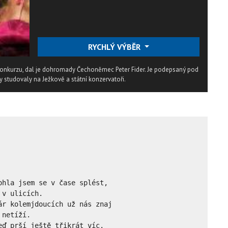
RYCHLÝ VÝBĚR
 konkurzu, dal je dohromady Čechoněmec Peter Fider. Je podepsaný pod
y studovaly na Ježkově a státní konzervatoři.
hla jsem se v čase splést,

v ulicích.

r kolemjdoucích už nás znaj

netíží.

ď prší ještě třikrát víc.
