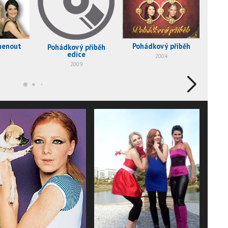
Pohádkový příběh
menout
Pohádkový příběh
A
edice
2004
2009