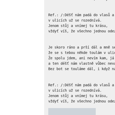
Ref.: /:Déšť nám padá do vlasů a 
v ulicích už se rozednívá.

Jenom stůj a vnímej tu krásu,

vždyť víš, že všechno jednou odez
Je skoro ráno a prší dál a mně se
že se s tebou někde toulám v ulic
Že spolu jdem, ani nevím kam, já 
a ten déšť nám vlastně vůbec neva
Bez bot se touláme dál, i když ná
Ref.: /:Déšť nám padá do vlasů a 
v ulicích už se rozednívá.

Jenom stůj a vnímej tu krásu,

vždyť víš, že všechno jednou ode
★
★
★
★
★