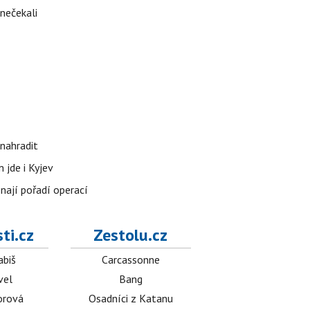
 nečekali
nahradit
 jde i Kyjev
znají pořadí operací
ti.cz
Zestolu.cz
abiš
Carcassonne
vel
Bang
orová
Osadníci z Katanu