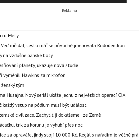
lo u Mety
eň „Veď mě dál, cesto má“ se původně jmenovala Rododendron
y na vzdušné pánské boty
sňování planety, ukazuje nová studie
eří vyměnili Hawkins za mikrofon
e ženský tým
a Husajna. Nový seriál ukáže jednu z největších operací CIA
č každý vstup na pódium musí být událost
mské civilizace. Zachytit ji dokážeme i ze Země
ačku, trik za korunu je vyhubí přes noc
íce za opraváře, jindy stojí 10 000 Kč. Regál s nářadím je věčně pr