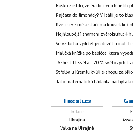
Rusko zjistilo, že éra bitevních helikopt
Rajčata do limonády? V Itálii je to klas
Kvete i v zimě a stačí mu kousek kořín
Nejhloupější znamení zvěrokruhu: 4 hl
Ve vzduchu vydržel jen devět minut. L
Maličká knížka po babičce, která vypad
„Azbest IT světa“: 70 % světových tra
Střelba u Kremlu kvůli e-shopu za bilio
Tato matematická hádanka nachytala už t
Tiscali.cz
Ga
Inflace
R
Ukrajina
Assas
Válka na Ukrajině
S