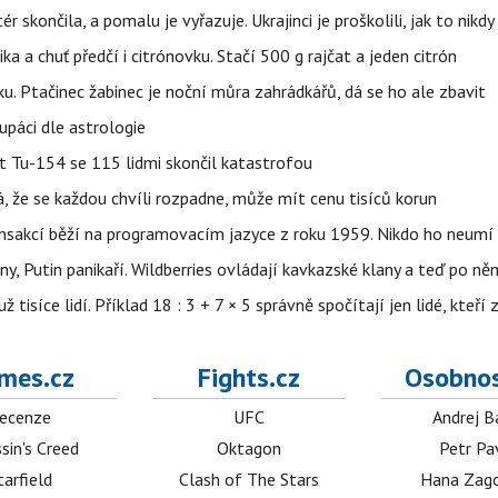
ér skončila, a pomalu je vyřazuje. Ukrajinci je proškolili, jak to nikdy
ika a chuť předčí i citrónovku. Stačí 500 g rajčat a jeden citrón
ku. Ptačinec žabinec je noční můra zahrádkářů, dá se ho ale zbavit
upáci dle astrologie
et Tu-154 se 115 lidmi skončil katastrofou
á, že se každou chvíli rozpadne, může mít cenu tisíců korun
nsakcí běží na programovacím jazyce z roku 1959. Nikdo ho neumí 
ny, Putin panikaří. Wildberries ovládají kavkazské klany a teď po něm
isíce lidí. Příklad 18 : 3 + 7 × 5 správně spočítají jen lidé, kteří 
mes.cz
Fights.cz
Osobnos
ecenze
UFC
Andrej B
sin's Creed
Oktagon
Petr Pa
tarfield
Clash of The Stars
Hana Zag