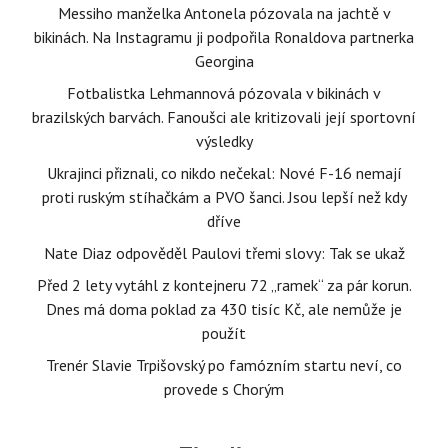
Messiho manželka Antonela pózovala na jachtě v
bikinách. Na Instagramu ji podpořila Ronaldova partnerka
Georgina
Fotbalistka Lehmannová pózovala v bikinách v
brazilských barvách. Fanoušci ale kritizovali její sportovní
výsledky
Ukrajinci přiznali, co nikdo nečekal: Nové F-16 nemají
proti ruským stíhačkám a PVO šanci. Jsou lepší než kdy
dříve
Nate Diaz odpověděl Paulovi třemi slovy: Tak se ukaž
Před 2 lety vytáhl z kontejneru 72 „ramek“ za pár korun.
Dnes má doma poklad za 430 tisíc Kč, ale nemůže je
použít
Trenér Slavie Trpišovský po famózním startu neví, co
provede s Chorým