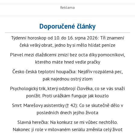
Doporučené články
Týdenní horoskop od 10. do 16. srpna 2026: Tři znamení
čeká velký obrat, jedno by si mělo hlídat peníze
Plevel mezi dlaždicemi zmizí bez octa díky pomocníkovi,
kterého máte hned vedle pračky
Česko česká teplotní houpačka: Nejdřív rozpálená pec,
pak najednou ostrý zlom
Psychologický trik, který odzbrojí člověka, co se vás snaží
ponížit. Proti urážkám funguje jak kouzlo
Smrt Marešovy asistentky († 42): Co se skutečně dělo v
posledních dnech jejího života
Slavná herečka: Na konkurz se mi vůbec nechtělo.
Nakonec jí role v milovaném seriálu změnila celý život