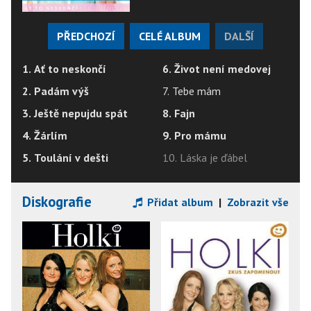
PŘEDCHOZÍ
CELÉ ALBUM
DALŠÍ
1. Ať to neskončí
6. Život není medovej
2. Padám výš
7. Tebe mám
3. Ještě nepujdu spát
8. Fajn
4. Žárlím
9. Pro mámu
5. Toulání v dešti
10. Láska je ďábel
Diskografie
Přidat album
|
Zobrazit vše