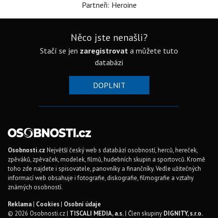
Partneři: Heroine
Něco jste nenašli?
Stačí se jen
zaregistrovat
a můžete tuto
databázi
DOPLNIT
Osobnosti.cz
Největší český web s databází osobností, herců, hereček,
zpěváků, zpěvaček, modelek, filmů, hudebních skupin a sportovců. Kromě
toho zde najdete i spisovatele, panovníky a finančníky. Vedle užitečných
informací web obsahuje i fotografie, diskografie, filmografie a vztahy
známých osobností.
Reklama
|
Cookies
|
Osobní údaje
© 2026 Osobnosti.cz |
TISCALI MEDIA, a.s.
| Člen skupiny
DIGNITY, s.r.o.