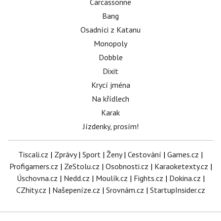
Carcassonne
Bang
Osadníci z Katanu
Monopoly
Dobble
Dixit
Krycí jména
Na křídlech
Karak
Jízdenky, prosím!
Tiscali.cz
|
Zprávy
|
Sport
|
Ženy
|
Cestování
|
Games.cz
|
Profigamers.cz
|
ZeStolu.cz
|
Osobnosti.cz
|
Karaoketexty.cz
|
Úschovna.cz
|
Nedd.cz
|
Moulík.cz
|
Fights.cz
|
Dokina.cz
|
CZhity.cz
|
Našepeníze.cz
|
Srovnám.cz
|
StartupInsider.cz