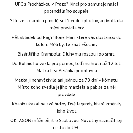
UFC s Procházkou v Praze? Kincl pro samuraje našel
potenciálního soupeře
Stín ze solárních panelů šetří vodu i plodiny, agrivoltaika
mění pravidla hry
Pět skladeb od Rag’n’Bone Man, které vás dostanou do
kolen: Měli byste znát všechny
Bizár Jiřího Krampola: Dluhy mu rostou i po smrti
Do Bohnic ho vezla pro pomoc, teď mu hrozí až 12 let.
Matka Lea Beránka promluvila
Matka ji nenavštívila ani jednou za 78 dní v kómatu.
Místo toho svedla jejího manžela a pak se za něj
provdala
Khabib ukázal na své hrdiny. Dvě legendy, které změnily
jeho život
OKTAGON může přijít o Szabovou. Novotný naznačil její
cestu do UFC