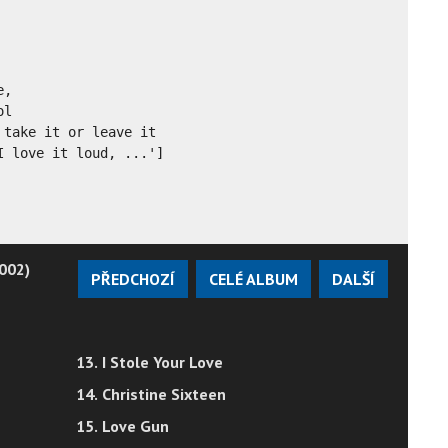
,

l

take it or leave it

I love it loud, ...']
002)
PŘEDCHOZÍ
CELÉ ALBUM
DALŠÍ
13. I Stole Your Love
14. Christine Sixteen
15. Love Gun