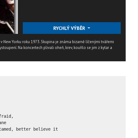
RYCHLÝ VÝBĚR
a v New Yorku roku 1973. Skupina je známa bizarně líčenými tvářemi
toupení. Na koncertech plivali oheň, krev, kouřilo se jim z kytar a
raid,

ne

amed, better believe it
