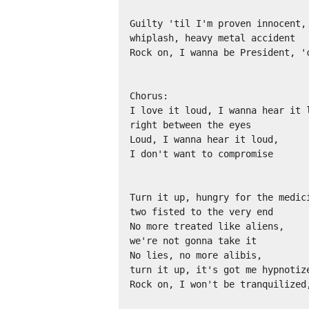
Guilty 'til I'm proven innocent,

whiplash, heavy metal accident

Rock on, I wanna be President, 'c
Chorus:

I love it loud, I wanna hear it l
right between the eyes

Loud, I wanna hear it loud,

I don't want to compromise

Turn it up, hungry for the medici
two fisted to the very end

No more treated like aliens,

we're not gonna take it

No lies, no more alibis,

turn it up, it's got me hypnotize
Rock on, I won't be tranquilized,