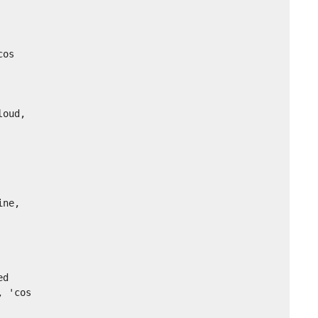
os

oud,

ne,

d

 'cos
