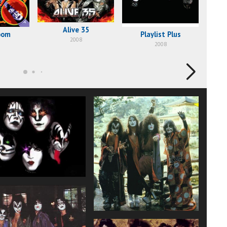
Alive 35
oom
Playlist Plus
Rock
2008
2008