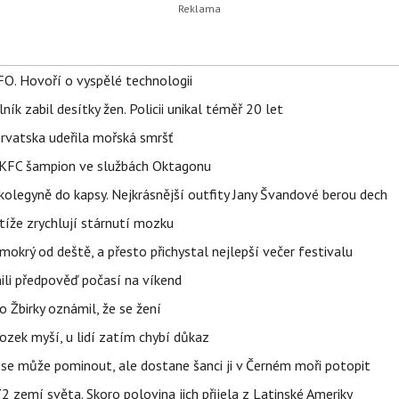
FO. Hovoří o vyspělé technologii
ík zabil desítky žen. Policii unikal téměř 20 let
orvatska udeřila mořská smršť
 BKFC šampion ve službách Oktagonu
olegyně do kapsy. Nejkrásnější outfity Jany Švandové berou dech
íže zrychlují stárnutí mozku
mokrý od deště, a přesto přichystal nejlepší večer festivalu
ili předpověď počasí na víkend
 Žbirky oznámil, že se žení
ozek myší, u lidí zatím chybí důkaz
 se může pominout, ale dostane šanci ji v Černém moři potopit
 zemí světa. Skoro polovina jich přijela z Latinské Ameriky