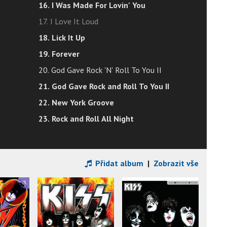
16. I Was Made For Lovin' You
17. I Love It Loud
18. Lick It Up
19. Forever
20. God Gave Rock 'N' Roll To You II
21. God Gave Rock and Roll To You II
22. New York Groove
23. Rock and Roll All Night
Přidat album
|
Zobrazit vše