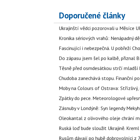
Doporučené články
Ukrajinští vědci pozorovali u Měsíce U
Kronika sériových vrahů: Nenápadný děln
Fascinující i nebezpečná. U pobřeží Ch
Do zápasu jsem šel po kalbě, přiznal
Těsně před osmdesátkou strčí mladší k
Chudoba zanechává stopu. Finanční pot
Moby na Colours of Ostrava: Střízlivý, 
Zpátky do pece. Meteorologové upřesn
Zásnuby v Londýně: Syn legendy Mekyho
Oleokantal z olivového oleje chrání m
Ruská loď bude sloužit Ukrajině. Kreml
Rusům dávají po hubě dobrovolníci z 72