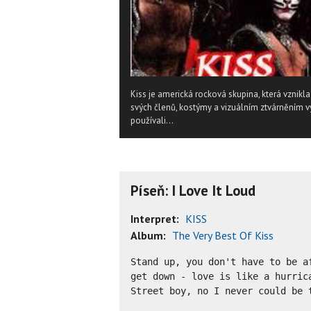
Kiss je americká rocková skupina, která vznikl
svých členů, kostýmy a vizuálním ztvárněním vys
používali...
Píseň: I Love It Loud
Interpret:
KISS
Album:
The Very Best Of Kiss
Stand up, you don't have to be af
get down - love is like a hurrica
Street boy, no I never could be t