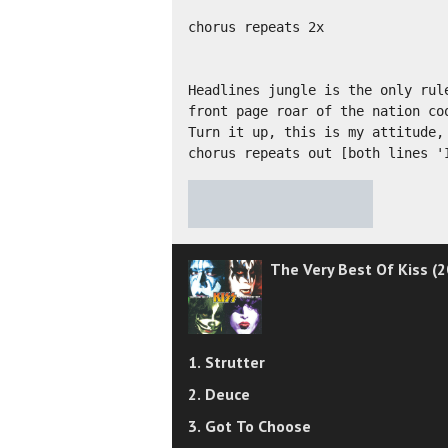
chorus repeats 2x

Headlines jungle is the only rule
front page roar of the nation coo
Turn it up, this is my attitude, 
chorus repeats out [both lines '
★
★
★
★
★
The Very Best Of Kiss (2
1. Strutter
2. Deuce
3. Got To Choose