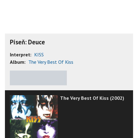
Píseň: Deuce
Interpret:
KISS
Album:
The Very Best Of Kiss
★
★
★
★
★
The Very Best Of Kiss (2002)