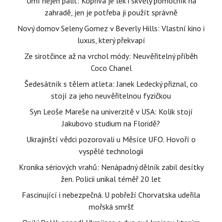
Umí nejen pálit: Kopřiva je lék i skvělý pomocník na
zahradě, jen je potřeba ji použít správně
Nový domov Seleny Gomez v Beverly Hills: Vlastní kino i
luxus, který překvapí
Ze sirotčince až na vrchol módy: Neuvěřitelný příběh
Coco Chanel
Šedesátník s tělem atleta: Janek Ledecký přiznal, co
stojí za jeho neuvěřitelnou fyzičkou
Syn Leoše Mareše na univerzitě v USA: Kolik stojí
Jakubovo studium na Floridě?
Ukrajinští vědci pozorovali u Měsíce UFO. Hovoří o
vyspělé technologii
Kronika sériových vrahů: Nenápadný dělník zabil desítky
žen. Policii unikal téměř 20 let
Fascinující i nebezpečná. U pobřeží Chorvatska udeřila
mořská smršť