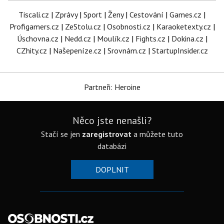
Tiscali.cz
|
Zprávy
|
Sport
|
Ženy
|
Cestování
|
Games.cz
|
Profigamers.cz
|
ZeStolu.cz
|
Osobnosti.cz
|
Karaoketexty.cz
|
Úschovna.cz
|
Nedd.cz
|
Moulík.cz
|
Fights.cz
|
Dokina.cz
|
CZhity.cz
|
Našepeníze.cz
|
Srovnám.cz
|
StartupInsider.cz
Partneři: Heroine
Něco jste nenašli?
Stačí se jen
zaregistrovat
a můžete tuto
databázi
DOPLNIT