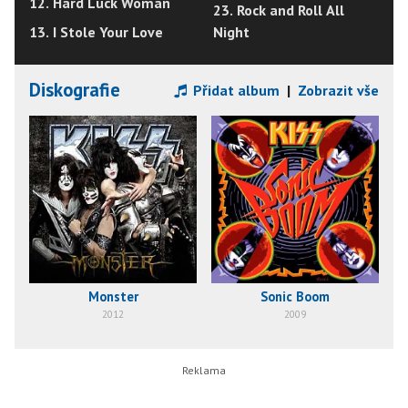
12. Hard Luck Woman
23. Rock and Roll All
13. I Stole Your Love
Night
Diskografie
Přidat album
|
Zobrazit vše
Monster
Sonic Boom
2012
2009