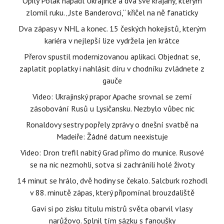
Opilý Polák napadl Ukrajince a dva své krajany, kterým
zlomil ruku. „Jste Banderovci,“ křičel na ně fanaticky
Dva zápasy v NHL a konec. 15 českých hokejistů, kterým
kariéra v nejlepší lize vydržela jen krátce
Přerov spustil modernizovanou aplikaci. Objednat se,
zaplatit poplatky i nahlásit díru v chodníku zvládnete z
gauče
Video: Ukrajinský prapor Apache srovnal se zemí
zásobování Rusů u Lysičansku. Nezbylo vůbec nic
Ronaldovy sestry popřely zprávy o dnešní svatbě na
Madeiře: Žádné datum neexistuje
Video: Dron trefil nabitý Grad přímo do munice. Rusové
se na nic nezmohli, sotva si zachránili holé životy
14 minut se hrálo, dvě hodiny se čekalo. Salcburk rozhodl
v 88. minutě zápas, který připomínal brouzdaliště
Gavi si po zisku titulu mistrů světa obarvil vlasy
narůžovo. Splnil tím sázku s fanoušky