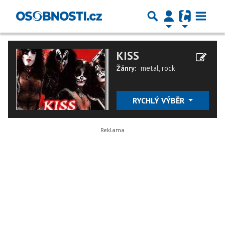
KISS
Žánry:
metal
,
rock
RYCHLÝ VÝBĚR