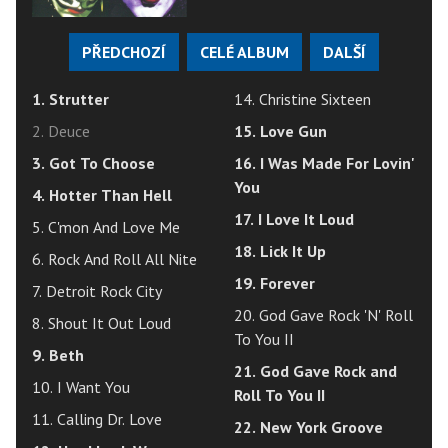
PŘEDCHOZÍ
CELÉ ALBUM
DALŠÍ
1. Strutter
14. Christine Sixteen
2. Deuce
15. Love Gun
3. Got To Choose
16. I Was Made For Lovin'
You
4. Hotter Than Hell
17. I Love It Loud
5. C'mon And Love Me
18. Lick It Up
6. Rock And Roll All Nite
19. Forever
7. Detroit Rock City
20. God Gave Rock 'N' Roll
8. Shout It Out Loud
To You II
9. Beth
21. God Gave Rock and
10. I Want You
Roll To You II
11. Calling Dr. Love
22. New York Groove