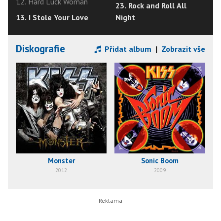
12. Hard Luck Woman
23. Rock and Roll All
13. I Stole Your Love
Night
Diskografie
Přidat album
|
Zobrazit vše
Monster
Sonic Boom
2012
2009