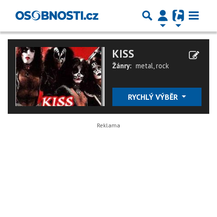
KISS
Žánry:
metal
,
rock
RYCHLÝ VÝBĚR