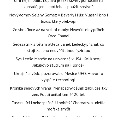
Umí nejen pálit: Kopřiva je lék i skvělý pomocník na
zahradě, jen je potřeba ji použít správně
Nový domov Seleny Gomez v Beverly Hills: Vlastní kino i
luxus, který překvapí
Ze sirotčince až na vrchol módy: Neuvěřitelný příběh
Coco Chanel
Šedesátník s tělem atleta: Janek Ledecký přiznal, co
stojí za jeho neuvěřitelnou fyzičkou
Syn Leoše Mareše na univerzitě v USA: Kolik stojí
Jakubovo studium na Floridě?
Ukrajinští vědci pozorovali u Měsíce UFO. Hovoří o
vyspělé technologii
Kronika sériových vrahů: Nenápadný dělník zabil desítky
žen. Policii unikal téměř 20 let
Fascinující i nebezpečná. U pobřeží Chorvatska udeřila
mořská smršť