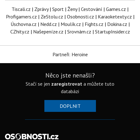
Tiscali.cz
|
Zprávy
|
Sport
|
Ženy
|
Cestování
|
Games.cz
|
Profigamers.cz
|
ZeStolu.cz
|
Osobnosti.cz
|
Karaoketexty.cz
|
Úschovna.cz
|
Nedd.cz
|
Moulík.cz
|
Fights.cz
|
Dokina.cz
|
CZhity.cz
|
Našepeníze.cz
|
Srovnám.cz
|
StartupInsider.cz
Partneři: Heroine
Něco jste nenašli?
Stačí se jen
zaregistrovat
a můžete tuto
databázi
DOPLNIT