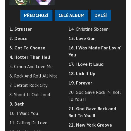
PŘEDCHOZÍ
CELÉ ALBUM
DALŠÍ
1. Strutter
14. Christine Sixteen
2. Deuce
15. Love Gun
3. Got To Choose
16. I Was Made For Lovin'
You
4. Hotter Than Hell
17. I Love It Loud
5. C'mon And Love Me
18. Lick It Up
6. Rock And Roll All Nite
19. Forever
7. Detroit Rock City
20. God Gave Rock 'N' Roll
8. Shout It Out Loud
To You II
9. Beth
21. God Gave Rock and
10. I Want You
Roll To You II
11. Calling Dr. Love
22. New York Groove