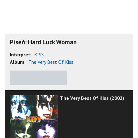
Píseň: Hard Luck Woman
Interpret:
KISS
Album:
The Very Best Of Kiss
★
★
★
★
★
The Very Best Of Kiss (2002)