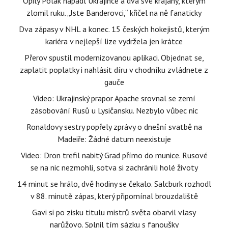
Opilý Polák napadl Ukrajince a dva své krajany, kterým
zlomil ruku. „Jste Banderovci,“ křičel na ně fanaticky
Dva zápasy v NHL a konec. 15 českých hokejistů, kterým
kariéra v nejlepší lize vydržela jen krátce
Přerov spustil modernizovanou aplikaci. Objednat se,
zaplatit poplatky i nahlásit díru v chodníku zvládnete z
gauče
Video: Ukrajinský prapor Apache srovnal se zemí
zásobování Rusů u Lysičansku. Nezbylo vůbec nic
Ronaldovy sestry popřely zprávy o dnešní svatbě na
Madeiře: Žádné datum neexistuje
Video: Dron trefil nabitý Grad přímo do munice. Rusové
se na nic nezmohli, sotva si zachránili holé životy
14 minut se hrálo, dvě hodiny se čekalo. Salcburk rozhodl
v 88. minutě zápas, který připomínal brouzdaliště
Gavi si po zisku titulu mistrů světa obarvil vlasy
narůžovo. Splnil tím sázku s fanoušky