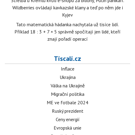
Střelba u Kremlu kvůli e-shopu za biliony, Putin panikaří.
Wildberries ovládají kavkazské klany a teď po něm jde i
Kyjev
Tato matematická hádanka nachytala už tisíce lidí.
Příklad 18 : 3 + 7 × 5 správně spočítají jen lidé, kteří
znají pořadí operací
Tiscali.cz
Inflace
Ukrajina
Válka na Ukrajině
Migrační politika
ME ve fotbale 2024
Ruský prezident
Ceny energií
Evropská unie