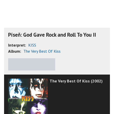
Píseň: God Gave Rock and Roll To You II
Interpret:
KISS
Album:
The Very Best Of Kiss
★
★
★
★
★
The Very Best Of Kiss (2002)