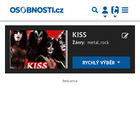
KISS
Žánry:
metal
,
rock
RYCHLÝ VÝBĚR