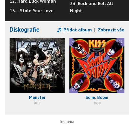
12. Hard Luck Woman
23. Rock and Roll All
13. I Stole Your Love
Night
Diskografie
Přidat album
|
Zobrazit vše
Monster
Sonic Boom
2012
2009