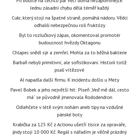
Při bouřce na těchto pár věcí doma nezapomínejte.
Jednu zásadní chybu dělá téměř každý
Cukr, který stojí na špatné straně, pomáhá nádoru. Vědci
odhalili nebezpečnou roli fruktózy
Byl to rozlučkový zápas, okomentoval promotér
budoucnost hvězdy Oktagonu
Chlapec snědl sýr a zemřel. Mohla za to běžná bakterie
Barbaři nebyli primitivní, ale sofistikovaní. Historii totiž
psali vítězové
AI napadla další firmu. K incidentu došlo u Mety
Pavel Bobek a jeho největší hit: Píseň „Veď mě dál, cesto
má“ se původně jmenovala Rododendron
Odlehčete v létě svým nohám aneb tipy na vzdušné
pánské boty
Krabička za 125 Kč z Actionu ušetří tisíce za opraváře,
jindy stojí 10 000 Kč. Regál s nářadím je věčně prázdný