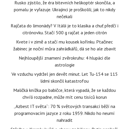
Rusko zjistilo, že éra bitevních helikoptér skončila, a
pomalu je vyřazuje. Ukrajinci je proškolili, jak to nikdy
nečekali
Rajčata do limonády? V Itálii je to klasika a chuť předčí i
citrónovku. Stačí 500 g rajčat a jeden citrón
Kvete i v zimě a stačí mu kousek kořínku. Ptačinec
žabinec je noční můra zahrádkářů, dá se ho ale zbavit
Nejhloupější znamení zvěrokruhu: 4 hlupáci dle
astrologie
Ve vzduchu vydržel jen devět minut. Let Tu-154 se 115
lidmi skončil katastrofou
Maličká knížka po babičce, která vypadá, že se každou
chvíli rozpadne, může mít cenu tisíců korun
„Azbest IT světa“: 70 % světových transakcí běží na
programovacím jazyce z roku 1959. Nikdo ho neumí
nahradit