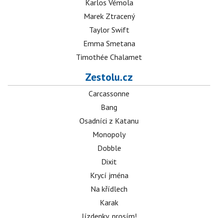
Karlos Vémola
Marek Ztracený
Taylor Swift
Emma Smetana
Timothée Chalamet
Zestolu.cz
Carcassonne
Bang
Osadníci z Katanu
Monopoly
Dobble
Dixit
Krycí jména
Na křídlech
Karak
Jízdenky, prosím!