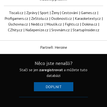
Tiscali.cz
|
Zprávy
|
Sport
|
Ženy
|
Cestování
|
Games.cz
|
Profigamers.cz
|
ZeStolu.cz
|
Osobnosti.cz
|
Karaoketexty.cz
|
Úschovna.cz
|
Nedd.cz
|
Moulík.cz
|
Fights.cz
|
Dokina.cz
|
CZhity.cz
|
Našepeníze.cz
|
Srovnám.cz
|
StartupInsider.cz
Partneři: Heroine
Něco jste nenašli?
Stačí se jen
zaregistrovat
a můžete tuto
databázi
DOPLNIT