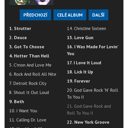
PŘEDCHOZÍ
CELÉ ALBUM
DALŠÍ
1. Strutter
14. Christine Sixteen
2. Deuce
15. Love Gun
3. Got To Choose
16. I Was Made For Lovin'
You
4. Hotter Than Hell
17. I Love It Loud
5. C'mon And Love Me
18. Lick It Up
6. Rock And Roll All Nite
19. Forever
7. Detroit Rock City
20. God Gave Rock 'N' Roll
8. Shout It Out Loud
To You II
9. Beth
21. God Gave Rock and
10. I Want You
Roll To You II
11. Calling Dr. Love
22. New York Groove