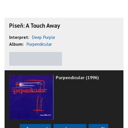
Píseň: A Touch Away
Interpret:
Deep Purple
Album:
Purpendicular
★
★
★
★
★
Purpendicular (1996)