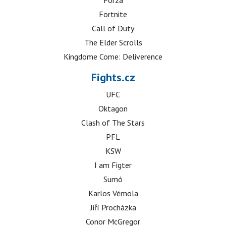
Forza
Fortnite
Call of Duty
The Elder Scrolls
Kingdome Come: Deliverence
Fights.cz
UFC
Oktagon
Clash of The Stars
PFL
KSW
I am Figter
Sumó
Karlos Vémola
Jiří Procházka
Conor McGregor