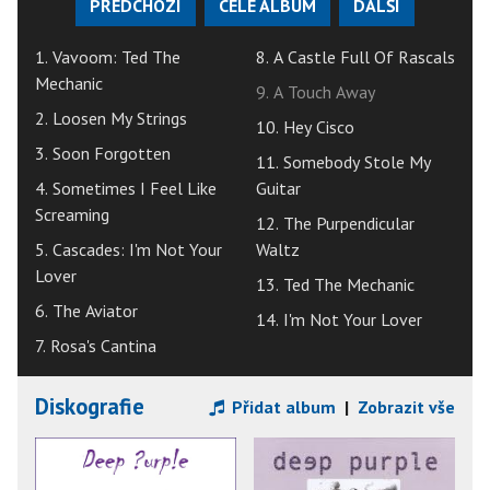
PŘEDCHOZÍ
CELÉ ALBUM
DALŠÍ
1. Vavoom: Ted The
8. A Castle Full Of Rascals
Mechanic
9. A Touch Away
2. Loosen My Strings
10. Hey Cisco
3. Soon Forgotten
11. Somebody Stole My
4. Sometimes I Feel Like
Guitar
Screaming
12. The Purpendicular
5. Cascades: I'm Not Your
Waltz
Lover
13. Ted The Mechanic
6. The Aviator
14. I'm Not Your Lover
7. Rosa's Cantina
Diskografie
Přidat album
|
Zobrazit vše