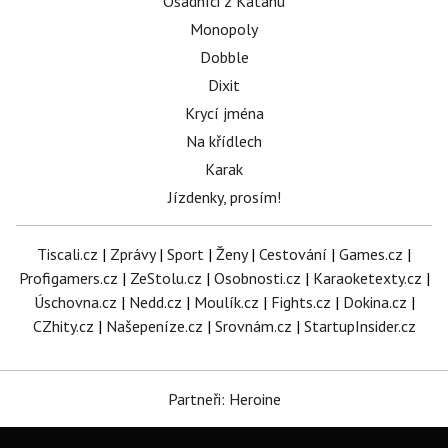
Osadníci z Katanu
Monopoly
Dobble
Dixit
Krycí jména
Na křídlech
Karak
Jízdenky, prosím!
Tiscali.cz
|
Zprávy
|
Sport
|
Ženy
|
Cestování
|
Games.cz
|
Profigamers.cz
|
ZeStolu.cz
|
Osobnosti.cz
|
Karaoketexty.cz
|
Úschovna.cz
|
Nedd.cz
|
Moulík.cz
|
Fights.cz
|
Dokina.cz
|
CZhity.cz
|
Našepeníze.cz
|
Srovnám.cz
|
StartupInsider.cz
Partneři: Heroine