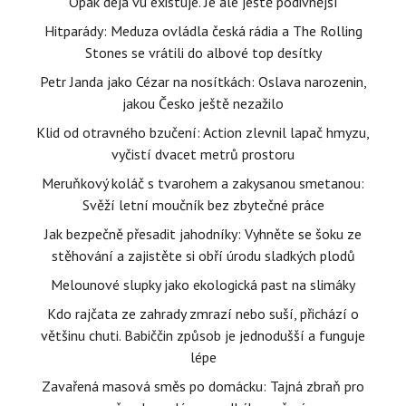
Opak dejá vu existuje. Je ale ještě podivnější
Hitparády: Meduza ovládla česká rádia a The Rolling
Stones se vrátili do albové top desítky
Petr Janda jako Cézar na nosítkách: Oslava narozenin,
jakou Česko ještě nezažilo
Klid od otravného bzučení: Action zlevnil lapač hmyzu,
vyčistí dvacet metrů prostoru
Meruňkový koláč s tvarohem a zakysanou smetanou:
Svěží letní moučník bez zbytečné práce
Jak bezpečně přesadit jahodníky: Vyhněte se šoku ze
stěhování a zajistěte si obří úrodu sladkých plodů
Melounové slupky jako ekologická past na slimáky
Kdo rajčata ze zahrady zmrazí nebo suší, přichází o
většinu chuti. Babiččin způsob je jednodušší a funguje
lépe
Zavařená masová směs po domácku: Tajná zbraň pro