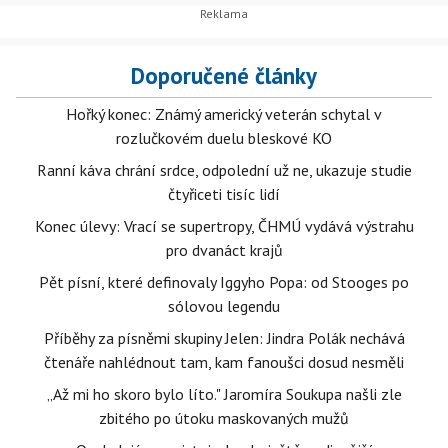
Doporučené články
Hořký konec: Známý americký veterán schytal v
rozlučkovém duelu bleskové KO
Ranní káva chrání srdce, odpolední už ne, ukazuje studie
čtyřiceti tisíc lidí
Konec úlevy: Vrací se supertropy, ČHMÚ vydává výstrahu
pro dvanáct krajů
Pět písní, které definovaly Iggyho Popa: od Stooges po
sólovou legendu
Příběhy za písněmi skupiny Jelen: Jindra Polák nechává
čtenáře nahlédnout tam, kam fanoušci dosud nesměli
„Až mi ho skoro bylo líto." Jaromíra Soukupa našli zle
zbitého po útoku maskovaných mužů