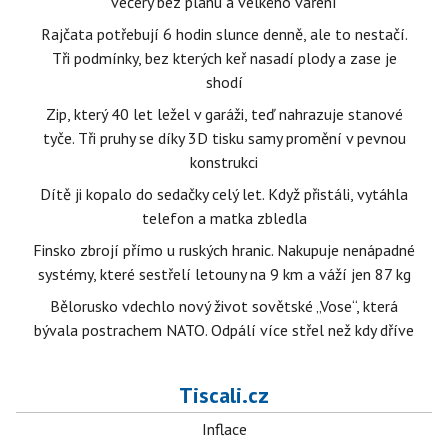
večery bez plánu a velkého vaření
Rajčata potřebují 6 hodin slunce denně, ale to nestačí.
Tři podmínky, bez kterých keř nasadí plody a zase je
shodí
Zip, který 40 let ležel v garáži, teď nahrazuje stanové
tyče. Tři pruhy se díky 3D tisku samy promění v pevnou
konstrukci
Dítě ji kopalo do sedačky celý let. Když přistáli, vytáhla
telefon a matka zbledla
Finsko zbrojí přímo u ruských hranic. Nakupuje nenápadné
systémy, které sestřelí letouny na 9 km a váží jen 87 kg
Bělorusko vdechlo nový život sovětské „Vose“, která
bývala postrachem NATO. Odpálí více střel než kdy dříve
Tiscali.cz
Inflace