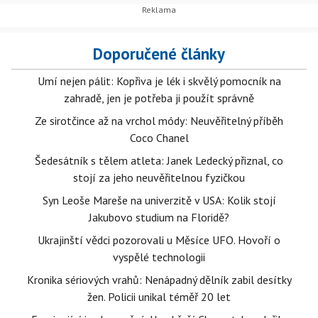
Doporučené články
Umí nejen pálit: Kopřiva je lék i skvělý pomocník na
zahradě, jen je potřeba ji použít správně
Ze sirotčince až na vrchol módy: Neuvěřitelný příběh
Coco Chanel
Šedesátník s tělem atleta: Janek Ledecký přiznal, co
stojí za jeho neuvěřitelnou fyzičkou
Syn Leoše Mareše na univerzitě v USA: Kolik stojí
Jakubovo studium na Floridě?
Ukrajinští vědci pozorovali u Měsíce UFO. Hovoří o
vyspělé technologii
Kronika sériových vrahů: Nenápadný dělník zabil desítky
žen. Policii unikal téměř 20 let