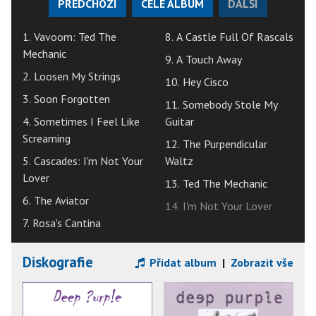
PŘEDCHOZÍ
CELÉ ALBUM
DALŠÍ
1. Vavoom: Ted The
8. A Castle Full Of Rascals
Mechanic
9. A Touch Away
2. Loosen My Strings
10. Hey Cisco
3. Soon Forgotten
11. Somebody Stole My
4. Sometimes I Feel Like
Guitar
Screaming
12. The Purpendicular
5. Cascades: I'm Not Your
Waltz
Lover
13. Ted The Mechanic
6. The Aviator
14. I'm Not Your Lover
7. Rosa's Cantina
Diskografie
Přidat album
|
Zobrazit vše