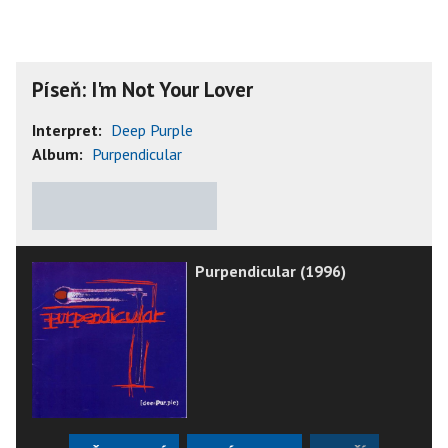
Píseň: I'm Not Your Lover
Interpret:
Deep Purple
Album:
Purpendicular
★
★
★
★
★
Purpendicular (1996)