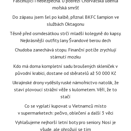
Fascinující i nebezpečná. U pobřeží Chorvatska udeřila
mořská smršť
Do zápasu jsem šel po kalbě, přiznal BKFC šampion ve
službách Oktagonu
Těsně před osmdesátkou strčí mladší kolegyně do kapsy.
Nejkrásnější outfity Jany Švandové berou dech
Chudoba zanechává stopu. Finanční potíže zrychlují
stárnutí mozku
Kdo má doma kompletní sadu broušených skleniček v
původní krabici, dostane od sběratelů až 50 000 Kč
Ukrajinské drony vyděsily ruské námořnictvo natolik, že
staví plovoucí strážní věže s kulometem. Věří, že to
stačí
Co se vyplatí kupovat u Vietnamců místo
v supermarketech: pečivo, oblečení a další 3 věci
Vyhlašujeme nejhorší letní boty pro seniory. Nosí je
všude, ale ohrožují se tím