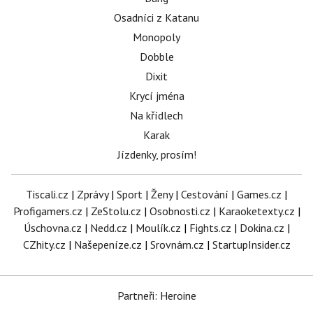
Osadníci z Katanu
Monopoly
Dobble
Dixit
Krycí jména
Na křídlech
Karak
Jízdenky, prosím!
Tiscali.cz
|
Zprávy
|
Sport
|
Ženy
|
Cestování
|
Games.cz
|
Profigamers.cz
|
ZeStolu.cz
|
Osobnosti.cz
|
Karaoketexty.cz
|
Úschovna.cz
|
Nedd.cz
|
Moulík.cz
|
Fights.cz
|
Dokina.cz
|
CZhity.cz
|
Našepeníze.cz
|
Srovnám.cz
|
StartupInsider.cz
Partneři: Heroine