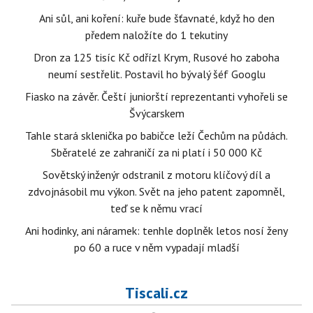
Ani sůl, ani koření: kuře bude šťavnaté, když ho den
předem naložíte do 1 tekutiny
Dron za 125 tisíc Kč odřízl Krym, Rusové ho zaboha
neumí sestřelit. Postavil ho bývalý šéf Googlu
Fiasko na závěr. Čeští juniorští reprezentanti vyhořeli se
Švýcarskem
Tahle stará sklenička po babičce leží Čechům na půdách.
Sběratelé ze zahraničí za ni platí i 50 000 Kč
Sovětský inženýr odstranil z motoru klíčový díl a
zdvojnásobil mu výkon. Svět na jeho patent zapomněl,
teď se k němu vrací
Ani hodinky, ani náramek: tenhle doplněk letos nosí ženy
po 60 a ruce v něm vypadají mladší
Tiscali.cz