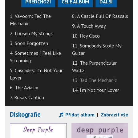
PŘEDCHOZÍ
CELÉ ALBUM
DALŠÍ
1. Vavoom: Ted The
8. A Castle Full Of Rascals
Mechanic
9. A Touch Away
2. Loosen My Strings
10. Hey Cisco
3. Soon Forgotten
11. Somebody Stole My
4. Sometimes I Feel Like
Guitar
Screaming
12. The Purpendicular
5. Cascades: I'm Not Your
Waltz
Lover
13. Ted The Mechanic
6. The Aviator
14. I'm Not Your Lover
7. Rosa's Cantina
Diskografie
Přidat album
|
Zobrazit vše