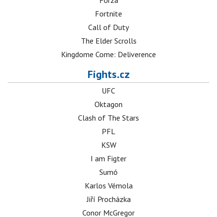
Forza
Fortnite
Call of Duty
The Elder Scrolls
Kingdome Come: Deliverence
Fights.cz
UFC
Oktagon
Clash of The Stars
PFL
KSW
I am Figter
Sumó
Karlos Vémola
Jiří Procházka
Conor McGregor