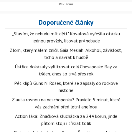
Doporučené články
„Slavím, že nebudu mít děti." Kovalová vyřešila otázku
jednou provždy, litovat prý nebude
Zlom, který málem zničil Gaia Mesiah: Alkohol, závislost,
ticho a návrat k hudbě
Ústřice dokázaly vyfiltrovat celý Chesapeake Bay za
týden, dnes to trvá přes rok
Pět klipů Guns N‘ Roses, které se zapsaly do rockové
historie
Z auta rovnou na neschopenku? Pravidlo 5 minut, které
vás zachrání před letní angínou
Action láká: Značková sluchátka za 244 korun, jinde
přitom stojí i třikrát tolik