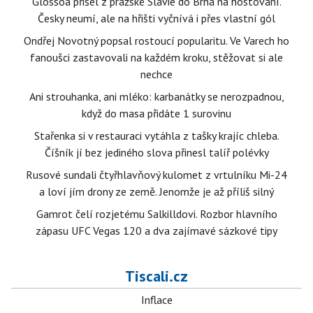
Glossoa přišel z pražské Slavie do Brna na hostování.
Česky neumí, ale na hřišti vyčnívá i přes vlastní gól
Ondřej Novotný popsal rostoucí popularitu. Ve Varech ho
fanoušci zastavovali na každém kroku, stěžovat si ale
nechce
Ani strouhanka, ani mléko: karbanátky se nerozpadnou,
když do masa přidáte 1 surovinu
Stařenka si v restauraci vytáhla z tašky krajíc chleba.
Číšník jí bez jediného slova přinesl talíř polévky
Rusové sundali čtyřhlavňový kulomet z vrtulníku Mi-24
a loví jím drony ze země. Jenomže je až příliš silný
Gamrot čelí rozjetému Salkilldovi. Rozbor hlavního
zápasu UFC Vegas 120 a dva zajímavé sázkové tipy
Tiscali.cz
Inflace