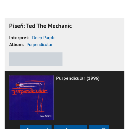
Píseň: Ted The Mechanic
Interpret:
Deep Purple
Album:
Purpendicular
★
★
★
★
★
Purpendicular (1996)