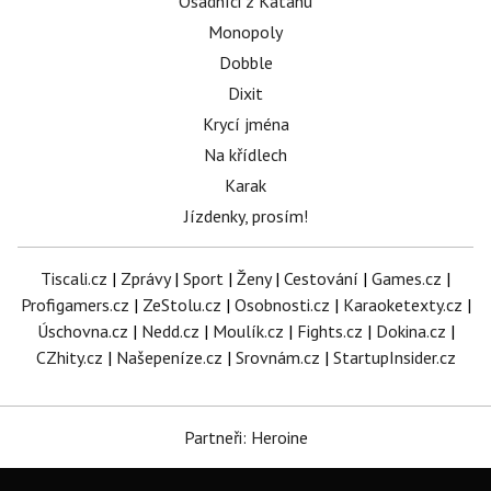
Osadníci z Katanu
Monopoly
Dobble
Dixit
Krycí jména
Na křídlech
Karak
Jízdenky, prosím!
Tiscali.cz
|
Zprávy
|
Sport
|
Ženy
|
Cestování
|
Games.cz
|
Profigamers.cz
|
ZeStolu.cz
|
Osobnosti.cz
|
Karaoketexty.cz
|
Úschovna.cz
|
Nedd.cz
|
Moulík.cz
|
Fights.cz
|
Dokina.cz
|
CZhity.cz
|
Našepeníze.cz
|
Srovnám.cz
|
StartupInsider.cz
Partneři: Heroine