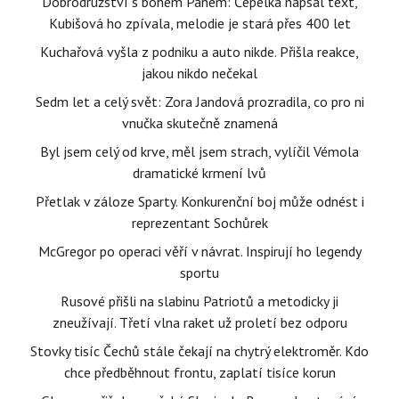
Dobrodružství s bohem Panem: Čepelka napsal text,
Kubišová ho zpívala, melodie je stará přes 400 let
Kuchařová vyšla z podniku a auto nikde. Přišla reakce,
jakou nikdo nečekal
Sedm let a celý svět: Zora Jandová prozradila, co pro ni
vnučka skutečně znamená
Byl jsem celý od krve, měl jsem strach, vylíčil Vémola
dramatické krmení lvů
Přetlak v záloze Sparty. Konkurenční boj může odnést i
reprezentant Sochůrek
McGregor po operaci věří v návrat. Inspirují ho legendy
sportu
Rusové přišli na slabinu Patriotů a metodicky ji
zneužívají. Třetí vlna raket už proletí bez odporu
Stovky tisíc Čechů stále čekají na chytrý elektroměr. Kdo
chce předběhnout frontu, zaplatí tisíce korun