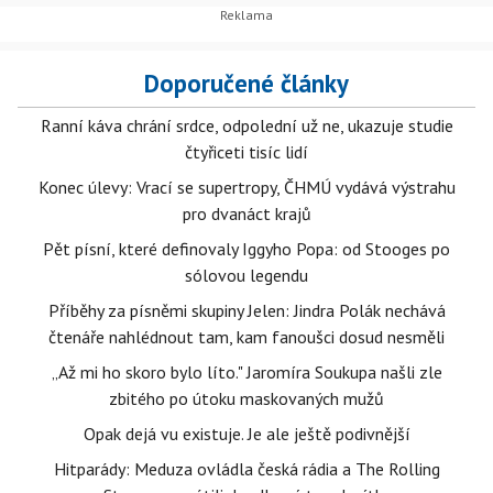
Doporučené články
Ranní káva chrání srdce, odpolední už ne, ukazuje studie
čtyřiceti tisíc lidí
Konec úlevy: Vrací se supertropy, ČHMÚ vydává výstrahu
pro dvanáct krajů
Pět písní, které definovaly Iggyho Popa: od Stooges po
sólovou legendu
Příběhy za písněmi skupiny Jelen: Jindra Polák nechává
čtenáře nahlédnout tam, kam fanoušci dosud nesměli
„Až mi ho skoro bylo líto." Jaromíra Soukupa našli zle
zbitého po útoku maskovaných mužů
Opak dejá vu existuje. Je ale ještě podivnější
Hitparády: Meduza ovládla česká rádia a The Rolling