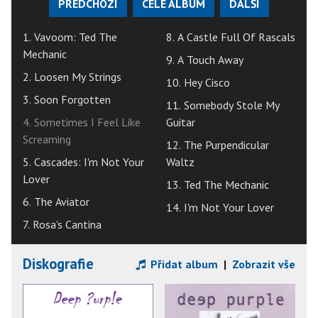
PŘEDCHOZÍ
CELÉ ALBUM
DALŠÍ
1. Vavoom: Ted The
8. A Castle Full Of Rascals
Mechanic
9. A Touch Away
2. Loosen My Strings
10. Hey Cisco
3. Soon Forgotten
11. Somebody Stole My
4. Sometimes I Feel Like
Guitar
Screaming
12. The Purpendicular
5. Cascades: I'm Not Your
Waltz
Lover
13. Ted The Mechanic
6. The Aviator
14. I'm Not Your Lover
7. Rosa's Cantina
Diskografie
Přidat album
|
Zobrazit vše