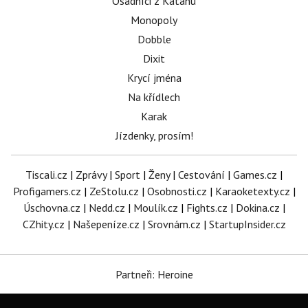
Osadníci z Katanu
Monopoly
Dobble
Dixit
Krycí jména
Na křídlech
Karak
Jízdenky, prosím!
Tiscali.cz
|
Zprávy
|
Sport
|
Ženy
|
Cestování
|
Games.cz
|
Profigamers.cz
|
ZeStolu.cz
|
Osobnosti.cz
|
Karaoketexty.cz
|
Úschovna.cz
|
Nedd.cz
|
Moulík.cz
|
Fights.cz
|
Dokina.cz
|
CZhity.cz
|
Našepeníze.cz
|
Srovnám.cz
|
StartupInsider.cz
Partneři: Heroine