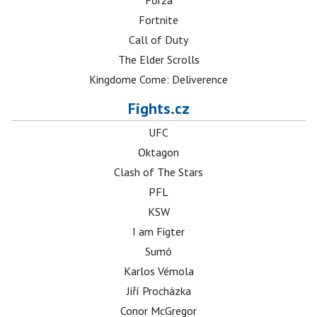
Forza
Fortnite
Call of Duty
The Elder Scrolls
Kingdome Come: Deliverence
Fights.cz
UFC
Oktagon
Clash of The Stars
PFL
KSW
I am Figter
Sumó
Karlos Vémola
Jiří Procházka
Conor McGregor