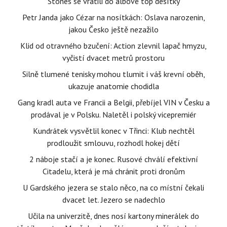
Stones se vrátili do albové top desítky
Petr Janda jako Cézar na nosítkách: Oslava narozenin,
jakou Česko ještě nezažilo
Klid od otravného bzučení: Action zlevnil lapač hmyzu,
vyčistí dvacet metrů prostoru
Silně tlumené tenisky mohou tlumit i váš krevní oběh,
ukazuje anatomie chodidla
Gang kradl auta ve Francii a Belgii, přebíjel VIN v Česku a
prodával je v Polsku. Naletěl i polský vicepremiér
Kundrátek vysvětlil konec v Třinci: Klub nechtěl
prodloužit smlouvu, rozhodl hokej dětí
2 náboje stačí a je konec. Rusové chválí efektivní
Citadelu, která je má chránit proti dronům
U Gardského jezera se stalo něco, na co místní čekali
dvacet let. Jezero se nadechlo
Učila na univerzitě, dnes nosí kartony minerálek do