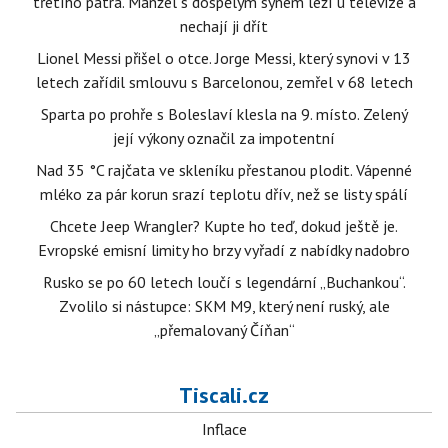
třetího patra. Manžel s dospělým synem leží u televize a
nechají ji dřít
Lionel Messi přišel o otce. Jorge Messi, který synovi v 13
letech zařídil smlouvu s Barcelonou, zemřel v 68 letech
Sparta po prohře s Boleslaví klesla na 9. místo. Zelený
její výkony označil za impotentní
Nad 35 °C rajčata ve skleníku přestanou plodit. Vápenné
mléko za pár korun srazí teplotu dřív, než se listy spálí
Chcete Jeep Wrangler? Kupte ho teď, dokud ještě je.
Evropské emisní limity ho brzy vyřadí z nabídky nadobro
Rusko se po 60 letech loučí s legendární „Buchankou“.
Zvolilo si nástupce: SKM M9, který není ruský, ale
„přemalovaný Číňan“
Tiscali.cz
Inflace