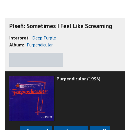
Píseň: Sometimes I Feel Like Screaming
Interpret:
Deep Purple
Album:
Purpendicular
★
★
★
★
★
Purpendicular (1996)