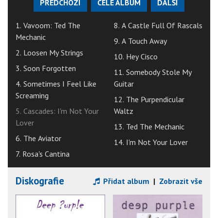
PŘEDCHOZÍ
CELÉ ALBUM
DALŠÍ
1. Vavoom: Ted The
8. A Castle Full Of Rascals
Mechanic
9. A Touch Away
2. Loosen My Strings
10. Hey Cisco
3. Soon Forgotten
11. Somebody Stole My
4. Sometimes I Feel Like
Guitar
Screaming
12. The Purpendicular
5. Cascades: I'm Not Your
Waltz
Lover
13. Ted The Mechanic
6. The Aviator
14. I'm Not Your Lover
7. Rosa's Cantina
Diskografie
Přidat album
|
Zobrazit vše