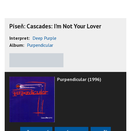
Píseň: Cascades: I'm Not Your Lover
Interpret:
Deep Purple
Album:
Purpendicular
★
★
★
★
★
Purpendicular (1996)