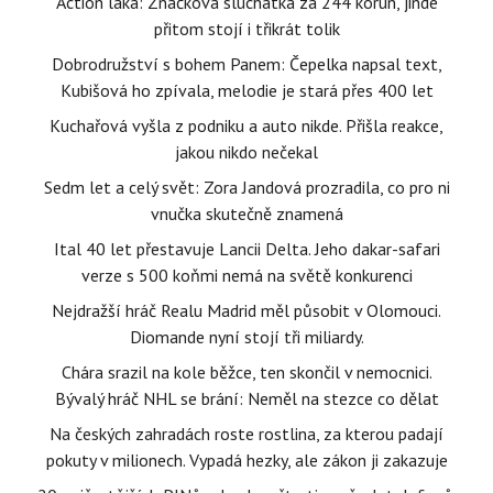
Action láká: Značková sluchátka za 244 korun, jinde
přitom stojí i třikrát tolik
Dobrodružství s bohem Panem: Čepelka napsal text,
Kubišová ho zpívala, melodie je stará přes 400 let
Kuchařová vyšla z podniku a auto nikde. Přišla reakce,
jakou nikdo nečekal
Sedm let a celý svět: Zora Jandová prozradila, co pro ni
vnučka skutečně znamená
Ital 40 let přestavuje Lancii Delta. Jeho dakar-safari
verze s 500 koňmi nemá na světě konkurenci
Nejdražší hráč Realu Madrid měl působit v Olomouci.
Diomande nyní stojí tři miliardy.
Chára srazil na kole běžce, ten skončil v nemocnici.
Bývalý hráč NHL se brání: Neměl na stezce co dělat
Na českých zahradách roste rostlina, za kterou padají
pokuty v milionech. Vypadá hezky, ale zákon ji zakazuje