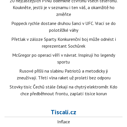
20 nejčastějších PINů odemkne čtvrtinu všech telefonů.
Koukněte, jestli je v seznamu i ten váš, a okamžitě ho
změňte
Poppeck rychle dostane druhou šanci v UFC. Vrací se do
polotěžké váhy
Přetlak v záloze Sparty. Konkurenční boj může odnést i
reprezentant Sochůrek
McGregor po operaci věří v návrat. Inspirují ho legendy
sportu
Rusové přišli na slabinu Patriotů a metodicky ji
zneužívají. Třetí vlna raket už proletí bez odporu
Stovky tisíc Čechů stále čekají na chytrý elektroměr. Kdo
chce předběhnout frontu, zaplatí tisíce korun
Tiscali.cz
Inflace