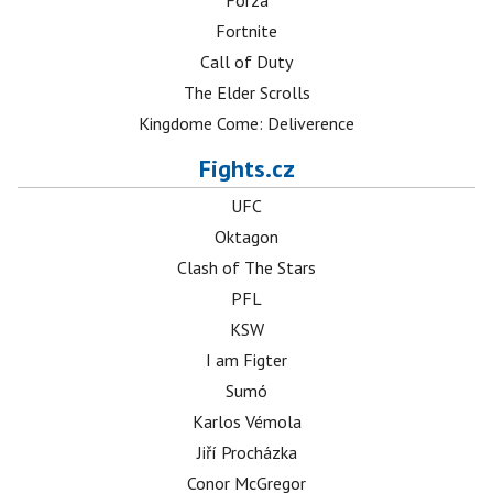
Forza
Fortnite
Call of Duty
The Elder Scrolls
Kingdome Come: Deliverence
Fights.cz
UFC
Oktagon
Clash of The Stars
PFL
KSW
I am Figter
Sumó
Karlos Vémola
Jiří Procházka
Conor McGregor