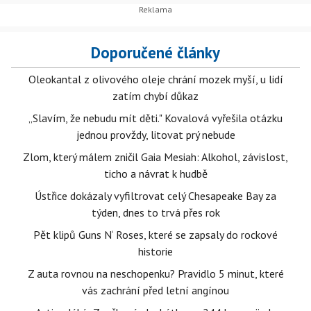
Doporučené články
Oleokantal z olivového oleje chrání mozek myší, u lidí
zatím chybí důkaz
„Slavím, že nebudu mít děti." Kovalová vyřešila otázku
jednou provždy, litovat prý nebude
Zlom, který málem zničil Gaia Mesiah: Alkohol, závislost,
ticho a návrat k hudbě
Ústřice dokázaly vyfiltrovat celý Chesapeake Bay za
týden, dnes to trvá přes rok
Pět klipů Guns N‘ Roses, které se zapsaly do rockové
historie
Z auta rovnou na neschopenku? Pravidlo 5 minut, které
vás zachrání před letní angínou