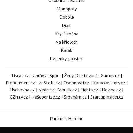
Osadníci z Katanu
Monopoly
Dobble
Dixit
Krycí jména
Na křídlech
Karak
Jízdenky, prosím!
Tiscali.cz
|
Zprávy
|
Sport
|
Ženy
|
Cestování
|
Games.cz
|
Profigamers.cz
|
ZeStolu.cz
|
Osobnosti.cz
|
Karaoketexty.cz
|
Úschovna.cz
|
Nedd.cz
|
Moulík.cz
|
Fights.cz
|
Dokina.cz
|
CZhity.cz
|
Našepeníze.cz
|
Srovnám.cz
|
StartupInsider.cz
Partneři: Heroine