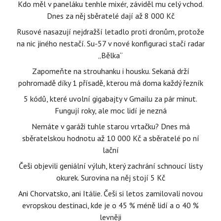
Kdo měl v paneláku tenhle mixér, záviděl mu celý vchod.
Dnes za něj sběratelé dají až 8 000 Kč
Rusové nasazují nejdražší letadlo proti dronům, protože
na nic jiného nestačí. Su-57 v nové konfiguraci stačí radar
„Bělka“
Zapomeňte na strouhanku i housku. Sekaná drží
pohromadě díky 1 přísadě, kterou má doma každý řezník
5 kódů, které uvolní gigabajty v Gmailu za pár minut.
Fungují roky, ale moc lidí je nezná
Nemáte v garáži tuhle starou vrtačku? Dnes má
sběratelskou hodnotu až 10 000 Kč a sběratelé po ní
lační
Češi objevili geniální výluh, který zachrání schnoucí listy
okurek. Surovina na něj stojí 5 Kč
Ani Chorvatsko, ani Itálie. Češi si letos zamilovali novou
evropskou destinaci, kde je o 45 % méně lidí a o 40 %
levněji