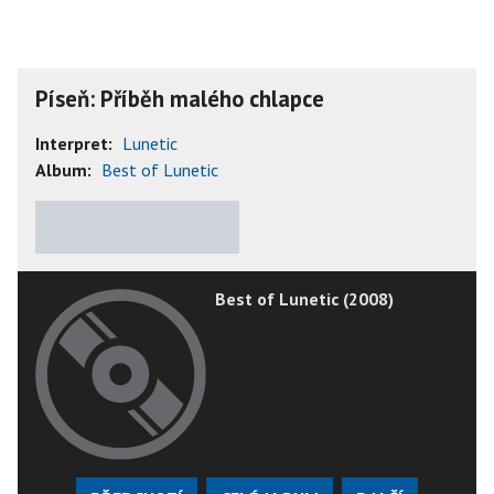
Píseň: Příběh malého chlapce
Interpret:
Lunetic
Album:
Best of Lunetic
★
★
★
★
★
Best of Lunetic (2008)