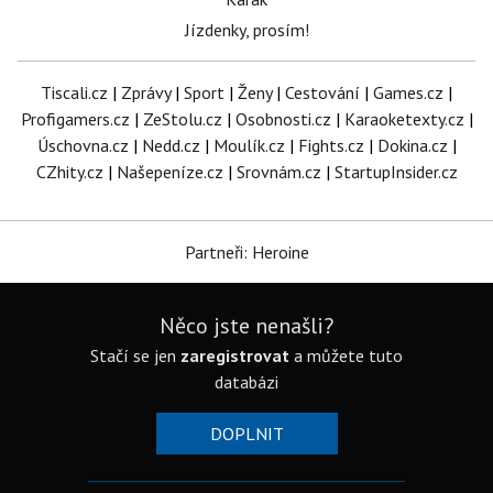
Jízdenky, prosím!
Tiscali.cz
|
Zprávy
|
Sport
|
Ženy
|
Cestování
|
Games.cz
|
Profigamers.cz
|
ZeStolu.cz
|
Osobnosti.cz
|
Karaoketexty.cz
|
Úschovna.cz
|
Nedd.cz
|
Moulík.cz
|
Fights.cz
|
Dokina.cz
|
CZhity.cz
|
Našepeníze.cz
|
Srovnám.cz
|
StartupInsider.cz
Partneři: Heroine
Něco jste nenašli?
Stačí se jen
zaregistrovat
a můžete tuto
databázi
DOPLNIT