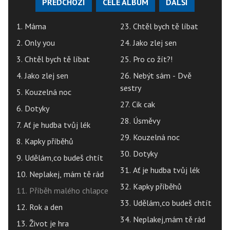
PŘEDCHOZÍ
CELÉ ALBUM
DALŠÍ
1. Máma
23. Chtěl bych tě líbat
2. Only you
24. Jako zlej sen
3. Chtěl bych tě líbat
25. Pro co žít?!
4. Jako zlej sen
26. Nebýt sám - Dvě
sestry
5. Kouzelná noc
27. Cik cak
6. Dotyky
28. Úsměvy
7. Ať je hudba tvůj lék
29. Kouzelná noc
8. Kapky příběhů
30. Dotyky
9. Udělám,co budeš chtít
31. Ať je hudba tvůj lék
10. Neplakej, mám tě rád
32. Kapky příběhů
11. Příběh malého chlapce
33. Udělám,co budeš chtít
12. Rok a den
34. Neplakej,mám tě rád
13. Život je hra