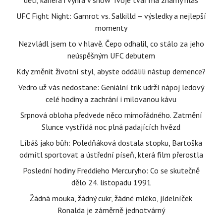
děti, kariéra i výhra v show Tvoje tvář má známý hlas
UFC Fight Night: Gamrot vs. Salkilld – výsledky a nejlepší
momenty
Nezvládl jsem to v hlavě. Čepo odhalil, co stálo za jeho
neúspěšným UFC debutem
Kdy změnit životní styl, abyste oddálili nástup demence?
Vedro už vás nedostane: Geniální trik udrží nápoj ledový
celé hodiny a zachrání i milovanou kávu
Srpnová obloha předvede něco mimořádného. Zatmění
Slunce vystřídá noc plná padajících hvězd
Líbáš jako bůh: Poledňáková dostala stopku, Bartoška
odmítl sportovat a ústřední píseň, která film přerostla
Poslední hodiny Freddieho Mercuryho: Co se skutečně
dělo 24. listopadu 1991
Žádná mouka, žádný cukr, žádné mléko, jídelníček
Ronalda je záměrně jednotvárný