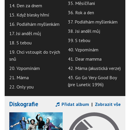
35. Měsíčňani
14. Den za dnem
36. Rok a den
15. Když blesky hřmí
37. Podléhám myšlenkám
16. Podléhám myšlenkám
38. Jsi anděl můj
17. Jsi anděl můj
39. S tebou
18. S tebou
40. Vzpomínám
19. Chci vstoupit do tvých
snů
41. Dear mamma
20. Vzpomínám
42. Máma (akustická verze)
21. Máma
43. Go Go Very Good Boy
(pre Lunetic 1996)
22. Only you
Diskografie
Přidat album
|
Zobrazit vše