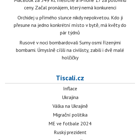
MacBook za 349 Kč měsíčně a iPhone 17 za polovinu
ceny. Začal pronájem, který nemá konkurenci
Orchidej u přímého slunce nikdy nepokvetou. Kdo ji
přesune na jedno konkrétní místo v bytě, má květy do
pár týdnů
Rusové v noci bombardovali Sumy osmi řízenými
bombami. Úmyslně cílili na civilisty, zabili i dvě malé
holčičky
Tiscali.cz
Inflace
Ukrajina
Válka na Ukrajině
Migrační politika
ME ve fotbale 2024
Ruský prezident