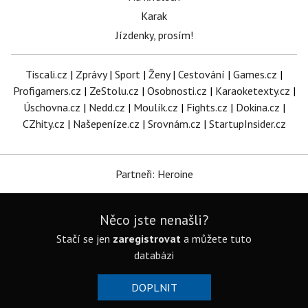
Karak
Jízdenky, prosím!
Tiscali.cz
|
Zprávy
|
Sport
|
Ženy
|
Cestování
|
Games.cz
|
Profigamers.cz
|
ZeStolu.cz
|
Osobnosti.cz
|
Karaoketexty.cz
|
Úschovna.cz
|
Nedd.cz
|
Moulík.cz
|
Fights.cz
|
Dokina.cz
|
CZhity.cz
|
Našepeníze.cz
|
Srovnám.cz
|
StartupInsider.cz
Partneři: Heroine
Něco jste nenašli?
Stačí se jen
zaregistrovat
a můžete tuto
databázi
DOPLNIT