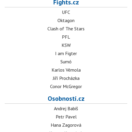
Fights.cz
UFC
Oktagon
Clash of The Stars
PFL
KSW
I am Figter
Sumó
Karlos Vémola
Jiří Procházka
Conor McGregor
Osobnosti.cz
Andrej Babiš
Petr Pavel
Hana Zagorová