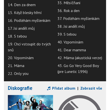
35. Měsíčňani
14. Den za dnem
36. Rok a den
15. Když blesky hřmí
37. Podléhám myšlenkám
16. Podléhám myšlenkám
38. Jsi anděl můj
17. Jsi anděl můj
39. S tebou
18. S tebou
40. Vzpomínám
19. Chci vstoupit do tvých
snů
41. Dear mamma
20. Vzpomínám
42. Máma (akustická verze)
21. Máma
43. Go Go Very Good Boy
(pre Lunetic 1996)
22. Only you
Diskografie
Přidat album
|
Zobrazit vše