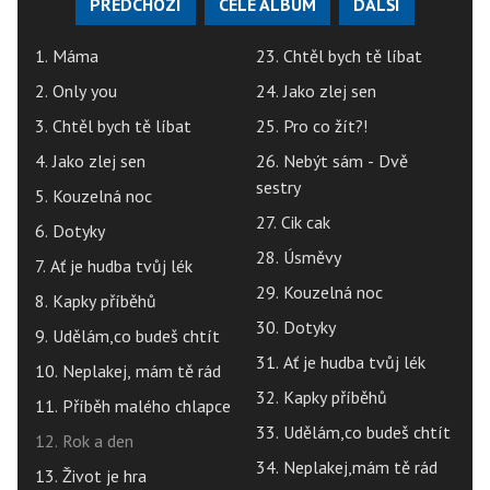
PŘEDCHOZÍ
CELÉ ALBUM
DALŠÍ
1. Máma
23. Chtěl bych tě líbat
2. Only you
24. Jako zlej sen
3. Chtěl bych tě líbat
25. Pro co žít?!
4. Jako zlej sen
26. Nebýt sám - Dvě
sestry
5. Kouzelná noc
27. Cik cak
6. Dotyky
28. Úsměvy
7. Ať je hudba tvůj lék
29. Kouzelná noc
8. Kapky příběhů
30. Dotyky
9. Udělám,co budeš chtít
31. Ať je hudba tvůj lék
10. Neplakej, mám tě rád
32. Kapky příběhů
11. Příběh malého chlapce
33. Udělám,co budeš chtít
12. Rok a den
34. Neplakej,mám tě rád
13. Život je hra