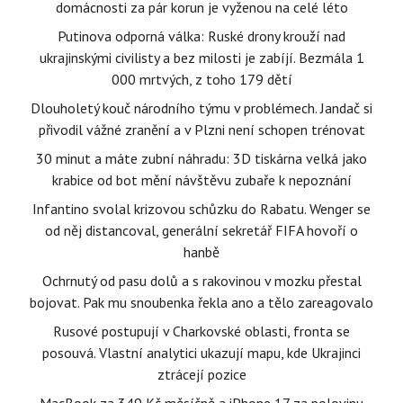
domácnosti za pár korun je vyženou na celé léto
Putinova odporná válka: Ruské drony krouží nad
ukrajinskými civilisty a bez milosti je zabíjí. Bezmála 1
000 mrtvých, z toho 179 dětí
Dlouholetý kouč národního týmu v problémech. Jandač si
přivodil vážné zranění a v Plzni není schopen trénovat
30 minut a máte zubní náhradu: 3D tiskárna velká jako
krabice od bot mění návštěvu zubaře k nepoznání
Infantino svolal krizovou schůzku do Rabatu. Wenger se
od něj distancoval, generální sekretář FIFA hovoří o
hanbě
Ochrnutý od pasu dolů a s rakovinou v mozku přestal
bojovat. Pak mu snoubenka řekla ano a tělo zareagovalo
Rusové postupují v Charkovské oblasti, fronta se
posouvá. Vlastní analytici ukazují mapu, kde Ukrajinci
ztrácejí pozice