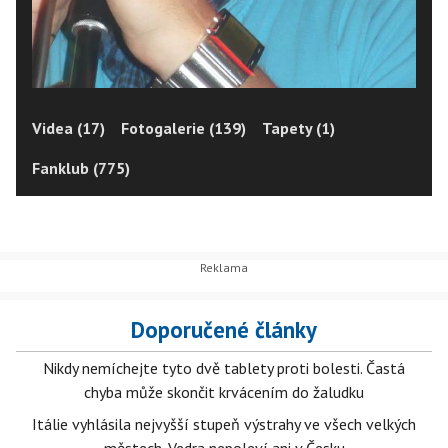
Videa (17)
Fotogalerie (139)
Tapety (1)
Fanklub (775)
Doporučené články
Nikdy nemíchejte tyto dvě tablety proti bolesti. Častá
chyba může skončit krvácením do žaludku
Itálie vyhlásila nejvyšší stupeň výstrahy ve všech velkých