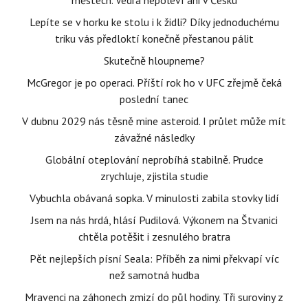
městech. Vedra nepoleví ani v Česku
Lepíte se v horku ke stolu i k židli? Díky jednoduchému
triku vás předloktí konečně přestanou pálit
Skutečně hloupneme?
McGregor je po operaci. Příští rok ho v UFC zřejmě čeká
poslední tanec
V dubnu 2029 nás těsně mine asteroid. I průlet může mít
závažné následky
Globální oteplování neprobíhá stabilně. Prudce
zrychluje, zjistila studie
Vybuchla obávaná sopka. V minulosti zabila stovky lidí
Jsem na nás hrdá, hlásí Pudilová. Výkonem na Štvanici
chtěla potěšit i zesnulého bratra
Pět nejlepších písní Seala: Příběh za nimi překvapí víc
než samotná hudba
Mravenci na záhonech zmizí do půl hodiny. Tři suroviny z