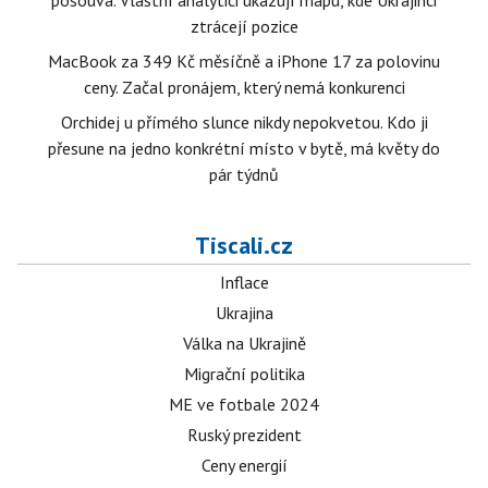
posouvá. Vlastní analytici ukazují mapu, kde Ukrajinci
ztrácejí pozice
MacBook za 349 Kč měsíčně a iPhone 17 za polovinu
ceny. Začal pronájem, který nemá konkurenci
Orchidej u přímého slunce nikdy nepokvetou. Kdo ji
přesune na jedno konkrétní místo v bytě, má květy do
pár týdnů
Tiscali.cz
Inflace
Ukrajina
Válka na Ukrajině
Migrační politika
ME ve fotbale 2024
Ruský prezident
Ceny energií