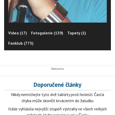
Videa (17)
Fotogalerie (139)
Tapety (1)
Fanklub (775)
Doporučené články
Nikdy nemíchejte tyto dvě tablety proti bolesti. Častá
chyba může skončit krvácením do žaludku
Itálie vyhlásila nejvyšší stupeň výstrahy ve všech velkých