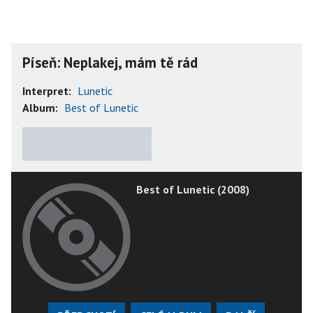
Píseň: Neplakej, mám tě rád
Interpret:
Lunetic
Album:
Best of Lunetic
★
★
★
★
★
Best of Lunetic (2008)