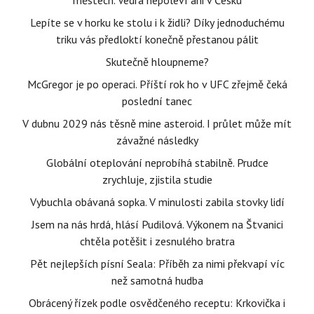
městech. Vedra nepoleví ani v Česku
Lepíte se v horku ke stolu i k židli? Díky jednoduchému
triku vás předloktí konečně přestanou pálit
Skutečně hloupneme?
McGregor je po operaci. Příští rok ho v UFC zřejmě čeká
poslední tanec
V dubnu 2029 nás těsně mine asteroid. I průlet může mít
závažné následky
Globální oteplování neprobíhá stabilně. Prudce
zrychluje, zjistila studie
Vybuchla obávaná sopka. V minulosti zabila stovky lidí
Jsem na nás hrdá, hlásí Pudilová. Výkonem na Štvanici
chtěla potěšit i zesnulého bratra
Pět nejlepších písní Seala: Příběh za nimi překvapí víc
než samotná hudba
Obrácený řízek podle osvědčeného receptu: Krkovička i