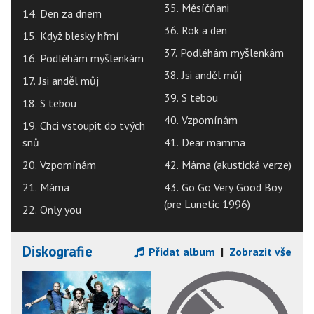
35. Měsíčňani
14. Den za dnem
36. Rok a den
15. Když blesky hřmí
37. Podléhám myšlenkám
16. Podléhám myšlenkám
38. Jsi anděl můj
17. Jsi anděl můj
39. S tebou
18. S tebou
40. Vzpomínám
19. Chci vstoupit do tvých
snů
41. Dear mamma
20. Vzpomínám
42. Máma (akustická verze)
21. Máma
43. Go Go Very Good Boy
(pre Lunetic 1996)
22. Only you
Diskografie
Přidat album
|
Zobrazit vše