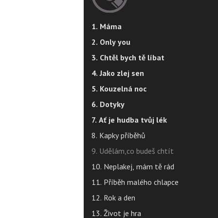
1. Máma
2. Only you
3. Chtěl bych tě líbat
4. Jako zlej sen
5. Kouzelná noc
6. Dotyky
7. Ať je hudba tvůj lék
8. Kapky příběhů
9. Udělám,co budeš chtít
10. Neplakej, mám tě rád
11. Příběh malého chlapce
12. Rok a den
13. Život je hra