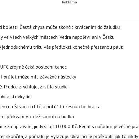
ti bolesti. Častá chyba může skončit krvácením do žaludku
ahy ve všech velkých městech. Vedra nepoleví ani v Česku
íky jednoduchému triku vás předloktí konečně přestanou pálit
v UFC zřejmě čeká poslední tanec
 I průlet může mít závažné následky
 Prudce zrychluje, zjistila studie
bila stovky lidí
nem na Štvanici chtěla potěšit i zesnulého bratra
nimi překvapí víc než samotná hudba
íce za opraváře, jindy stojí 10 000 Kč. Regál s nářadím je věčně pr
ér skončila, a pomalu je vyřazuje. Ukrajinci je proškolili, jak to nikdy