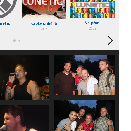
Na přání
netic
Kapky příběhů
2002
2007