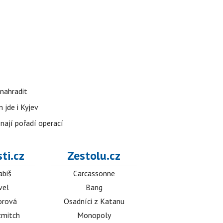
nahradit
 jde i Kyjev
znají pořadí operací
ti.cz
Zestolu.cz
abiš
Carcassonne
vel
Bang
orová
Osadníci z Katanu
mitch
Monopoly