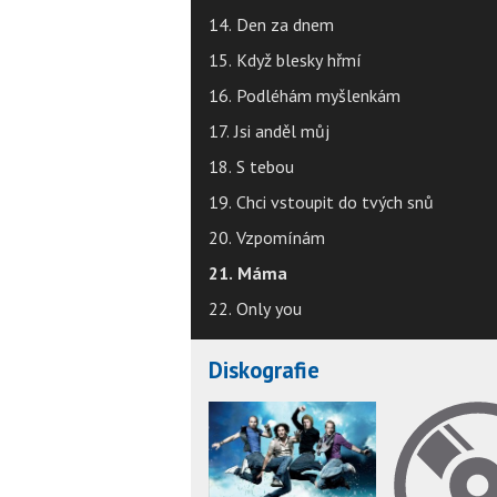
14. Den za dnem
15. Když blesky hřmí
16. Podléhám myšlenkám
17. Jsi anděl můj
18. S tebou
19. Chci vstoupit do tvých snů
20. Vzpomínám
21. Máma
22. Only you
Diskografie