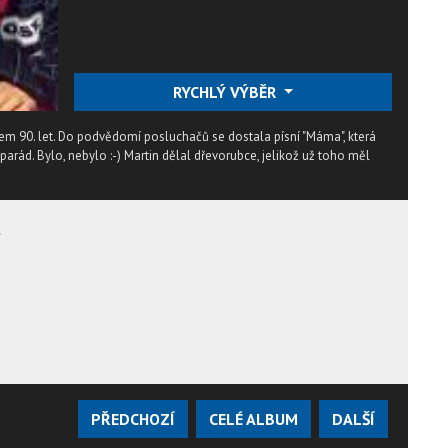
RYCHLÝ VÝBĚR
em 90. let. Do podvědomí posluchačů se dostala písní "Máma", která
parád. Bylo, nebylo :-) Martin dělal dřevorubce, jelikož už toho měl
t
PŘEDCHOZÍ
CELÉ ALBUM
DALŠÍ