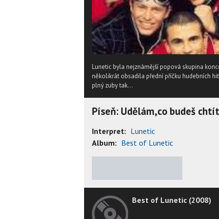
Lunetic byla nejznámější popová skupina konc
několikrát obsadila přední příčku hudebních hit
plný zuby tak...
Píseň: Udělám,co budeš chtí
Interpret:
Lunetic
Album:
Best of Lunetic
★
★
★
★
★
Best of Lunetic (2008)