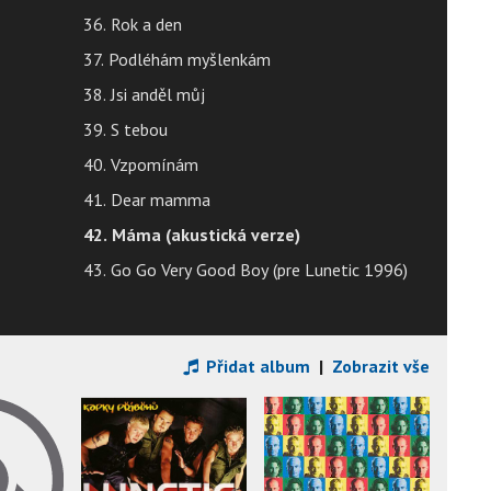
36. Rok a den
37. Podléhám myšlenkám
38. Jsi anděl můj
39. S tebou
40. Vzpomínám
41. Dear mamma
42. Máma (akustická verze)
43. Go Go Very Good Boy (pre Lunetic 1996)
Přidat album
|
Zobrazit vše