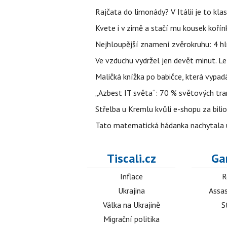
Rajčata do limonády? V Itálii je to klas
Kvete i v zimě a stačí mu kousek kořín
Nejhloupější znamení zvěrokruhu: 4 hl
Ve vzduchu vydržel jen devět minut. L
Maličká knížka po babičce, která vypad
„Azbest IT světa“: 70 % světových tra
Střelba u Kremlu kvůli e-shopu za bilio
Tato matematická hádanka nachytala už t
Tiscali.cz
Ga
Inflace
R
Ukrajina
Assas
Válka na Ukrajině
S
Migrační politika