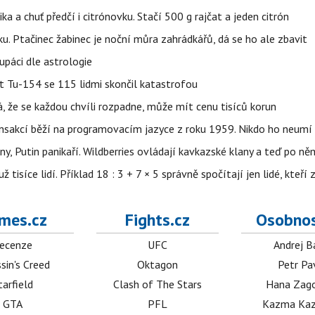
ika a chuť předčí i citrónovku. Stačí 500 g rajčat a jeden citrón
ku. Ptačinec žabinec je noční můra zahrádkářů, dá se ho ale zbavit
upáci dle astrologie
et Tu-154 se 115 lidmi skončil katastrofou
á, že se každou chvíli rozpadne, může mít cenu tisíců korun
nsakcí běží na programovacím jazyce z roku 1959. Nikdo ho neumí 
ny, Putin panikaří. Wildberries ovládají kavkazské klany a teď po něm
isíce lidí. Příklad 18 : 3 + 7 × 5 správně spočítají jen lidé, kteří 
mes.cz
Fights.cz
Osobnos
ecenze
UFC
Andrej B
sin's Creed
Oktagon
Petr Pa
tarfield
Clash of The Stars
Hana Zag
GTA
PFL
Kazma Kaz