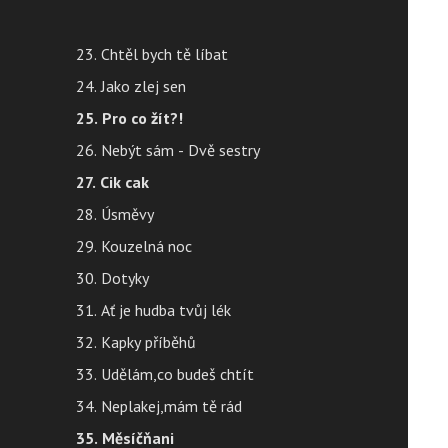
23. Chtěl bych tě líbat
24. Jako zlej sen
25. Pro co žít?!
26. Nebýt sám - Dvě sestry
27. Cik cak
28. Úsměvy
29. Kouzelná noc
30. Dotyky
31. Ať je hudba tvůj lék
32. Kapky příběhů
33. Udělám,co budeš chtít
34. Neplakej,mám tě rád
35. Měsíčňani