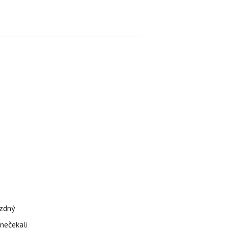
ázdný
 nečekali