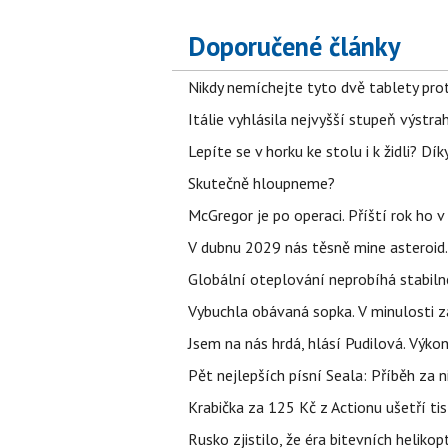
Doporučené články
Nikdy nemíchejte tyto dvě tablety pro
Itálie vyhlásila nejvyšší stupeň výstr
Lepíte se v horku ke stolu i k židli? D
Skutečně hloupneme?
McGregor je po operaci. Příští rok ho 
V dubnu 2029 nás těsně mine asteroid.
Globální oteplování neprobíhá stabilně.
Vybuchla obávaná sopka. V minulosti za
Jsem na nás hrdá, hlásí Pudilová. Výko
Pět nejlepších písní Seala: Příběh za 
Krabička za 125 Kč z Actionu ušetří tis
Rusko zjistilo, že éra bitevních helikopt