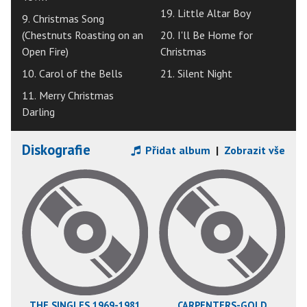
19. Little Altar Boy
9. Christmas Song
(Chestnuts Roasting on an
20. I'll Be Home for
Open Fire)
Christmas
10. Carol of the Bells
21. Silent Night
11. Merry Christmas
Darling
Diskografie
Přidat album
|
Zobrazit vše
THE SINGLES 1969-1981
CARPENTERS-GOLD