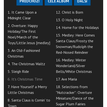
PŘEDCHOZÍ
CELÉ ALBUM
DALŠÍ
1. It Came Upon a
12. Christ is Born
Midnight Clear
13. O Holy Night
2. Overture: Happy
14. Home for the Holidays
Holiday/The First
15. Medley: Here Comes
Noel/March of the
Santa Claus/Frosty the
Toys/Little Jesus [medley]
Snowman/Rudolph the
3. An Old-Fashioned
Red-Nosed Reindeer
Christmas
16. Medley: Winter
4. The Christmas Waltz
Wonderland/Silver
5. Sleigh Ride
Bells/White Christmas
6. It's Christmas Time
17. Ave Maria
7. Have Yourself a Merry
18. Selections from
Little Christmas
"Nutcracker": Overture
Miniature/Dance of the
8. Santa Claus is Comin' to
Sugar Plum Fairies
Town