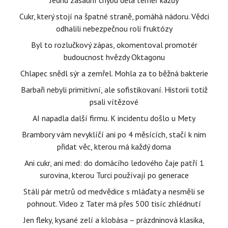
Jednu zásadní chybu dělá téměř každý
Cukr, který stojí na špatné straně, pomáhá nádoru. Vědci
odhalili nebezpečnou roli fruktózy
Byl to rozlučkový zápas, okomentoval promotér
budoucnost hvězdy Oktagonu
Chlapec snědl sýr a zemřel. Mohla za to běžná bakterie
Barbaři nebyli primitivní, ale sofistikovaní. Historii totiž
psali vítězové
AI napadla další firmu. K incidentu došlo u Mety
Brambory vám nevyklíčí ani po 4 měsících, stačí k nim
přidat věc, kterou má každý doma
Ani cukr, ani med: do domácího ledového čaje patří 1
surovina, kterou Turci používají po generace
Stáli pár metrů od medvědice s mláďaty a nesměli se
pohnout. Video z Tater má přes 500 tisíc zhlédnutí
Jen fleky, kysané zelí a klobása – prázdninová klasika,