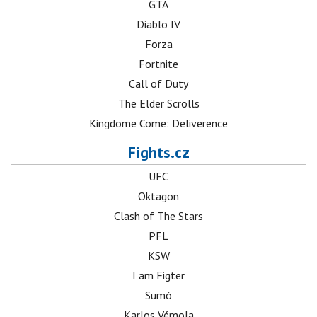
GTA
Diablo IV
Forza
Fortnite
Call of Duty
The Elder Scrolls
Kingdome Come: Deliverence
Fights.cz
UFC
Oktagon
Clash of The Stars
PFL
KSW
I am Figter
Sumó
Karlos Vémola