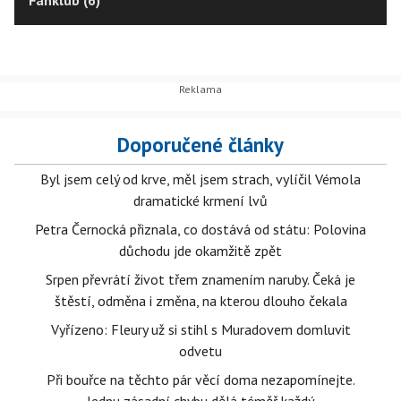
Fanklub (6)
Doporučené články
Byl jsem celý od krve, měl jsem strach, vylíčil Vémola
dramatické krmení lvů
Petra Černocká přiznala, co dostává od státu: Polovina
důchodu jde okamžitě zpět
Srpen převrátí život třem znamením naruby. Čeká je
štěstí, odměna i změna, na kterou dlouho čekala
Vyřízeno: Fleury už si stihl s Muradovem domluvit
odvetu
Při bouřce na těchto pár věcí doma nezapomínejte.