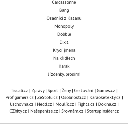
Carcassonne
Bang
Osadníci z Katanu
Monopoly
Dobble
Dixit
Krycí jména
Na křídlech
Karak
Jízdenky, prosím!
Tiscali.cz
|
Zprávy
|
Sport
|
Ženy
|
Cestování
|
Games.cz
|
Profigamers.cz
|
ZeStolu.cz
|
Osobnosti.cz
|
Karaoketexty.cz
|
Úschovna.cz
|
Nedd.cz
|
Moulík.cz
|
Fights.cz
|
Dokina.cz
|
CZhity.cz
|
Našepeníze.cz
|
Srovnám.cz
|
StartupInsider.cz