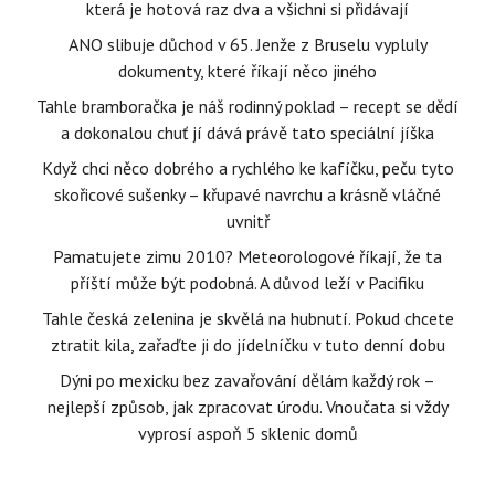
která je hotová raz dva a všichni si přidávají
ANO slibuje důchod v 65. Jenže z Bruselu vypluly
dokumenty, které říkají něco jiného
Tahle bramboračka je náš rodinný poklad – recept se dědí
a dokonalou chuť jí dává právě tato speciální jíška
Když chci něco dobrého a rychlého ke kafíčku, peču tyto
skořicové sušenky – křupavé navrchu a krásně vláčné
uvnitř
Pamatujete zimu 2010? Meteorologové říkají, že ta
příští může být podobná. A důvod leží v Pacifiku
Tahle česká zelenina je skvělá na hubnutí. Pokud chcete
ztratit kila, zařaďte ji do jídelníčku v tuto denní dobu
Dýni po mexicku bez zavařování dělám každý rok –
nejlepší způsob, jak zpracovat úrodu. Vnoučata si vždy
vyprosí aspoň 5 sklenic domů