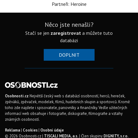
Partneři: Heroine
Něco jste nenašli?
Stačí se jen
zaregistrovat
a můžete tuto
databázi
DOPLNIT
Osobnosti.cz
Největší český web s databází osobností, herců, hereček,
zpěváků, zpěvaček, modelek, filmů, hudebních skupin a sportovců. Kromě
toho zde najdete i spisovatele, panovníky a finančníky. Vedle užitečných
informací web obsahuje i fotografie, diskografie, filmografie a vztahy
známých osobností.
Reklama
|
Cookies
|
Osobní údaje
© 2026 Osobnosti.cz |
TISCALI MEDIA, a.s.
| Člen skupiny
DIGNITY, s.r.o.