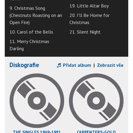
19. Little Altar Boy
9. Christmas Song
(Chestnuts Roasting on an
20. I'll Be Home for
Open Fire)
Christmas
10. Carol of the Bells
21. Silent Night
11. Merry Christmas
Darling
Diskografie
Přidat album
|
Zobrazit vše
THE SINGLES 1969-1981
CARPENTERS-GOLD