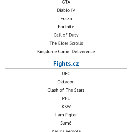
GTA
Diablo IV
Forza
Fortnite
Call of Duty
The Elder Scrolls
Kingdome Come: Deliverence
Fights.cz
UFC
Oktagon
Clash of The Stars
PFL
KSW
I am Figter
Sumó
Karlos Vémola