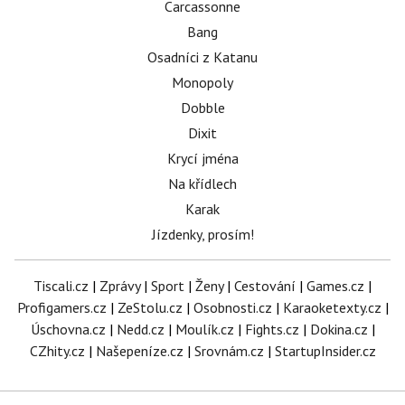
Carcassonne
Bang
Osadníci z Katanu
Monopoly
Dobble
Dixit
Krycí jména
Na křídlech
Karak
Jízdenky, prosím!
Tiscali.cz
|
Zprávy
|
Sport
|
Ženy
|
Cestování
|
Games.cz
|
Profigamers.cz
|
ZeStolu.cz
|
Osobnosti.cz
|
Karaoketexty.cz
|
Úschovna.cz
|
Nedd.cz
|
Moulík.cz
|
Fights.cz
|
Dokina.cz
|
CZhity.cz
|
Našepeníze.cz
|
Srovnám.cz
|
StartupInsider.cz