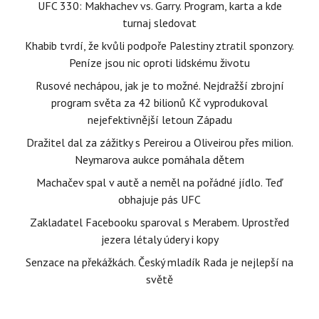
UFC 330: Makhachev vs. Garry. Program, karta a kde
turnaj sledovat
Khabib tvrdí, že kvůli podpoře Palestiny ztratil sponzory.
Peníze jsou nic oproti lidskému životu
Rusové nechápou, jak je to možné. Nejdražší zbrojní
program světa za 42 bilionů Kč vyprodukoval
nejefektivnější letoun Západu
Dražitel dal za zážitky s Pereirou a Oliveirou přes milion.
Neymarova aukce pomáhala dětem
Machačev spal v autě a neměl na pořádné jídlo. Teď
obhajuje pás UFC
Zakladatel Facebooku sparoval s Merabem. Uprostřed
jezera létaly údery i kopy
Senzace na překážkách. Český mladík Rada je nejlepší na
světě