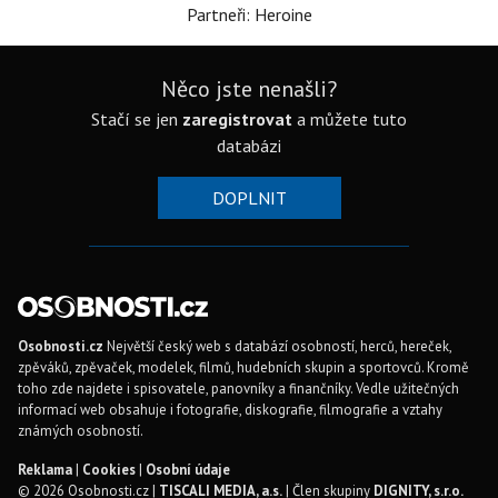
Partneři: Heroine
Něco jste nenašli?
Stačí se jen
zaregistrovat
a můžete tuto
databázi
DOPLNIT
Osobnosti.cz
Největší český web s databází osobností, herců, hereček,
zpěváků, zpěvaček, modelek, filmů, hudebních skupin a sportovců. Kromě
toho zde najdete i spisovatele, panovníky a finančníky. Vedle užitečných
informací web obsahuje i fotografie, diskografie, filmografie a vztahy
známých osobností.
Reklama
|
Cookies
|
Osobní údaje
© 2026 Osobnosti.cz |
TISCALI MEDIA, a.s.
| Člen skupiny
DIGNITY, s.r.o.