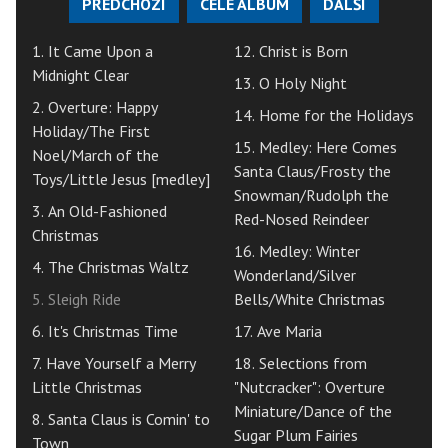
PŘEDCHOZÍ
CELÉ ALBUM
DALŠÍ
1. It Came Upon a
12. Christ is Born
Midnight Clear
13. O Holy Night
2. Overture: Happy
14. Home for the Holidays
Holiday/The First
15. Medley: Here Comes
Noel/March of the
Santa Claus/Frosty the
Toys/Little Jesus [medley]
Snowman/Rudolph the
3. An Old-Fashioned
Red-Nosed Reindeer
Christmas
16. Medley: Winter
4. The Christmas Waltz
Wonderland/Silver
5. Sleigh Ride
Bells/White Christmas
6. It's Christmas Time
17. Ave Maria
7. Have Yourself a Merry
18. Selections from
Little Christmas
"Nutcracker": Overture
Miniature/Dance of the
8. Santa Claus is Comin' to
Sugar Plum Fairies
Town