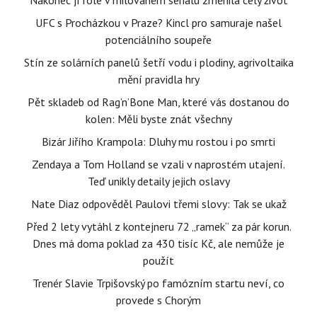
Nakonec jí role v milovaném seriálu změnila celý život
UFC s Procházkou v Praze? Kincl pro samuraje našel
potenciálního soupeře
Stín ze solárních panelů šetří vodu i plodiny, agrivoltaika
mění pravidla hry
Pět skladeb od Rag’n’Bone Man, které vás dostanou do
kolen: Měli byste znát všechny
Bizár Jiřího Krampola: Dluhy mu rostou i po smrti
Zendaya a Tom Holland se vzali v naprostém utajení.
Teď unikly detaily jejich oslavy
Nate Diaz odpověděl Paulovi třemi slovy: Tak se ukaž
Před 2 lety vytáhl z kontejneru 72 „ramek“ za pár korun.
Dnes má doma poklad za 430 tisíc Kč, ale nemůže je
použít
Trenér Slavie Trpišovský po famózním startu neví, co
provede s Chorým