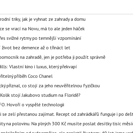
rodní triky, jak je vyhnat ze zahrady a domu
ace se vrací na Novu, má to ale jeden háček
 přes svižné rytmy po temnější vzpomínání
í život bez demence až o třináct let
ý pomocník na zahradě, jen je potřeba ji použít správně
s: Vlastní kino i luxus, který překvapí
řitelný příběh Coco Chanel
ký přiznal, co stojí za jeho neuvěřitelnou fyzičkou
Kolik stojí Jakubovo studium na Floridě?
FO. Hovoří o vyspělé technologii
ci se zelí přestanou zajímat. Recept od zahrádkářů funguje i po dešt
ity na polovinu. Na plných 300 Kč musíte poslat desítky tisíc měsí
 znásilněním od rudoarmějce, ale zaplatil životem; 40 let jsme vra