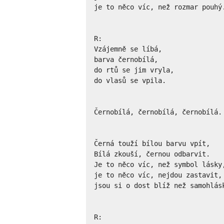
je to něco víc, než rozmar pouhý.
R:   

Vzájemně se líbá, 

barva černobílá,

do rtů se jim vryla,

do vlasů se vpila.

Černobílá, černobílá, černobílá.

Černá touží bílou barvu vpít,

Bílá zkouší, černou odbarvit.

Je to něco víc, než symbol lásky,
je to něco víc, nejdou zastavit,

jsou si o dost blíž než samohlásk
R:
