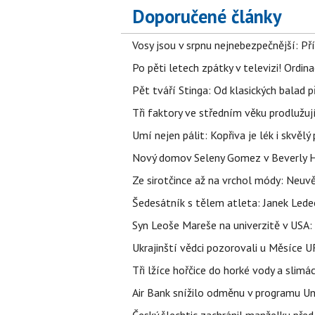
Doporučené články
Vosy jsou v srpnu nejnebezpečnější: Pří
Po pěti letech zpátky v televizi! Ordin
Pět tváří Stinga: Od klasických balad
Tři faktory ve středním věku prodlužuj
Umí nejen pálit: Kopřiva je lék i skvěl
Nový domov Seleny Gomez v Beverly Hill
Ze sirotčince až na vrchol módy: Neuvě
Šedesátník s tělem atleta: Janek Ledec
Syn Leoše Mareše na univerzitě v USA: 
Ukrajinští vědci pozorovali u Měsíce U
Tři lžíce hořčice do horké vody a slimá
Air Bank snížilo odměnu v programu Un
Český šlechtic zachránil manželku před