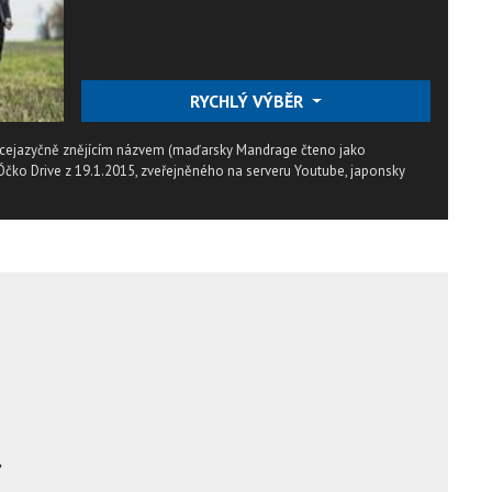
RYCHLÝ VÝBĚR
ícejazyčně znějícím názvem (maďarsky Mandrage čteno jako
ko Drive z 19.1.2015, zveřejněného na serveru Youtube, japonsky

