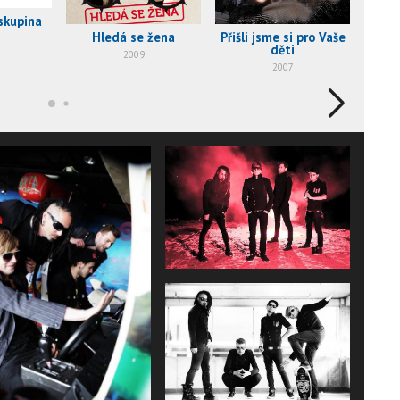
skupina
Hledá se žena
Přišli jsme si pro Vaše
Říkal
děti
2009
2007