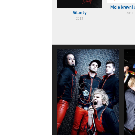
Moje krevní 
Siluety
2011
2013