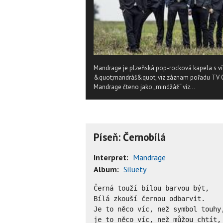
Mandrage je plzeňská pop-rocková kapela s v
&quot;mandráš&quot; viz záznam pořadu TV Óč
Mandrage čteno jako „mindžáž“ viz...
Píseň: Černobílá
Interpret:
Mandrage
Album:
Siluety
Černá touží bílou barvou být,

Bílá zkouší černou odbarvit.

Je to něco víc, než symbol touhy,
je to něco víc, než můžou chtít,
