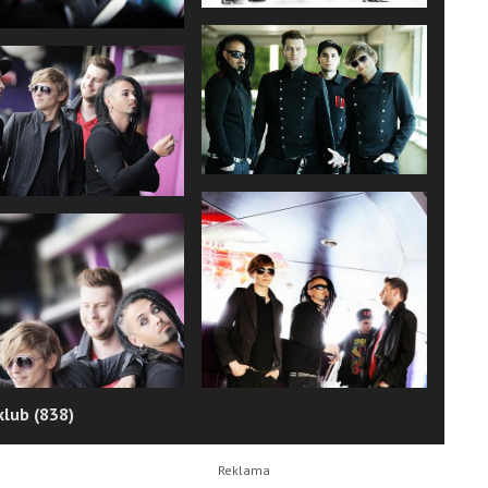
klub (838)