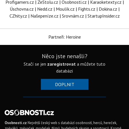
Profigamers.cz
|
ZeStolu.cz
|
Osobnosti.cz
|
Karaoketexty.cz
|
Úschovna.cz
|
Nedd.cz
|
Moulík.cz
|
Fights.cz
|
Dokina.cz
|
CZhity.cz
|
Našepeníze.cz
|
Srovnám.cz
|
StartupInsider.cz
Partneři: Heroine
Něco jste nenašli?
Stačí se jen
zaregistrovat
a můžete tuto
databázi
DOPLNIT
Osobnosti.cz
Největší český web s databází osobností, herců, hereček,
zpěváků, zpěvaček, modelek, filmů, hudebních skupin a sportovců. Kromě