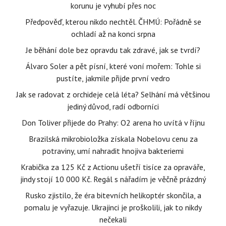
korunu je vyhubí přes noc
Předpověď, kterou nikdo nechtěl. ČHMÚ: Pořádně se
ochladí až na konci srpna
Je běhání dole bez opravdu tak zdravé, jak se tvrdí?
Álvaro Soler a pět písní, které voní mořem: Tohle si
pustíte, jakmile přijde první vedro
Jak se radovat z orchideje celá léta? Selhání má většinou
jediný důvod, radí odborníci
Don Toliver přijede do Prahy: O2 arena ho uvítá v říjnu
Brazilská mikrobioložka získala Nobelovu cenu za
potraviny, umí nahradit hnojiva bakteriemi
Krabička za 125 Kč z Actionu ušetří tisíce za opraváře,
jindy stojí 10 000 Kč. Regál s nářadím je věčně prázdný
Rusko zjistilo, že éra bitevních helikoptér skončila, a
pomalu je vyřazuje. Ukrajinci je proškolili, jak to nikdy
nečekali