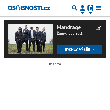
Mandrage
Žánry:
pop
,
rock
RYCHLÝ VÝBĚR