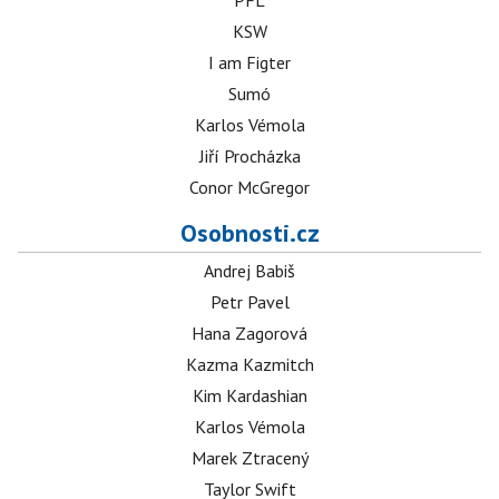
PFL
KSW
I am Figter
Sumó
Karlos Vémola
Jiří Procházka
Conor McGregor
Osobnosti.cz
Andrej Babiš
Petr Pavel
Hana Zagorová
Kazma Kazmitch
Kim Kardashian
Karlos Vémola
Marek Ztracený
Taylor Swift