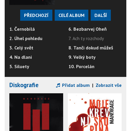
PŘEDCHOZÍ
CELÉ ALBUM
DALŠÍ
1. Černobílá
6. Bezbarvej Oheň
2. Úhel pohledu
7. Ach ty rozchody
3. Celý svět
8. Tanči dokud můžeš
4. Na dlani
9. Velký boty
5. Siluety
10. Porcelán
Diskografie
Přidat album
|
Zobrazit vše