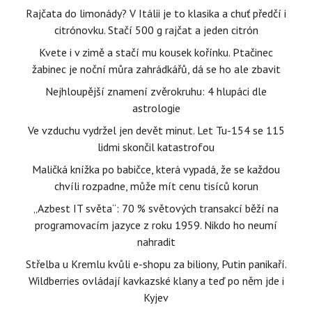
Rajčata do limonády? V Itálii je to klasika a chuť předčí i
citrónovku. Stačí 500 g rajčat a jeden citrón
Kvete i v zimě a stačí mu kousek kořínku. Ptačinec
žabinec je noční můra zahrádkářů, dá se ho ale zbavit
Nejhloupější znamení zvěrokruhu: 4 hlupáci dle
astrologie
Ve vzduchu vydržel jen devět minut. Let Tu-154 se 115
lidmi skončil katastrofou
Maličká knížka po babičce, která vypadá, že se každou
chvíli rozpadne, může mít cenu tisíců korun
„Azbest IT světa“: 70 % světových transakcí běží na
programovacím jazyce z roku 1959. Nikdo ho neumí
nahradit
Střelba u Kremlu kvůli e-shopu za biliony, Putin panikaří.
Wildberries ovládají kavkazské klany a teď po něm jde i
Kyjev