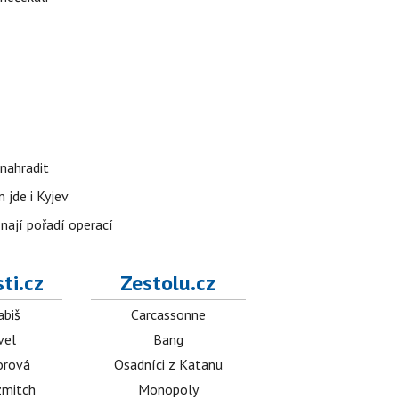
nahradit
 jde i Kyjev
znají pořadí operací
ti.cz
Zestolu.cz
abiš
Carcassonne
vel
Bang
orová
Osadníci z Katanu
mitch
Monopoly