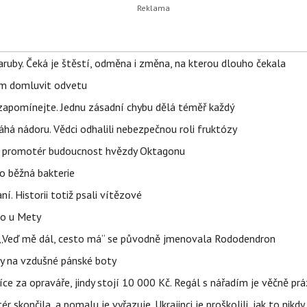
ruby. Čeká je štěstí, odměna i změna, na kterou dlouho čekala
vem domluvit odvetu
zapomínejte. Jednu zásadní chybu dělá téměř každý
áhá nádoru. Vědci odhalili nebezpečnou roli fruktózy
l promotér budoucnost hvězdy Oktagonu
o běžná bakterie
aní. Historii totiž psali vítězové
lo u Mety
eň „Veď mě dál, cesto má“ se původně jmenovala Rododendron
y na vzdušné pánské boty
íce za opraváře, jindy stojí 10 000 Kč. Regál s nářadím je věčně pr
ér skončila, a pomalu je vyřazuje. Ukrajinci je proškolili, jak to nikdy