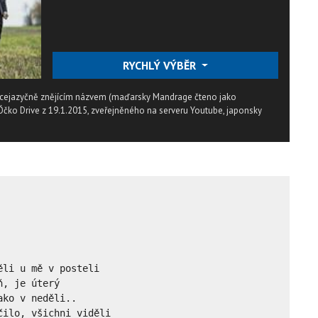
RYCHLÝ VÝBĚR
ícejazyčně znějícím názvem (maďarsky Mandrage čteno jako
ko Drive z 19.1.2015, zveřejněného na serveru Youtube, japonsky
li u mě v posteli

, je úterý

ko v neděli..

ilo, všichni viděli
