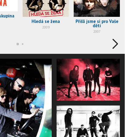
skupina
Hledá se žena
Přišli jsme si pro Vaše
Říkal
děti
2009
2007