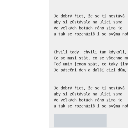
Je dobrý říct, že se ti nestává 

aby si zůstávala na ulici sama

Ve velkých botách ráno zima je

a tak se rozcházíš i se svýma noh
Chvíli tady, chvíli tam kdykoli, 
Co se musí stát, co se všechno mu
Teď umím jenom spát, co taky jiný
Je páteční den a další cizí dům, 
Je dobrý říct, že se ti nestává 

aby si zůstávala na ulici sama

Ve velkých botách ráno zima je

a tak se rozcházíš i se svýma no
★
★
★
★
★