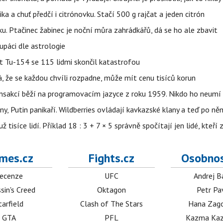
ika a chuť předčí i citrónovku. Stačí 500 g rajčat a jeden citrón
ku. Ptačinec žabinec je noční můra zahrádkářů, dá se ho ale zbavit
upáci dle astrologie
et Tu-154 se 115 lidmi skončil katastrofou
á, že se každou chvíli rozpadne, může mít cenu tisíců korun
nsakcí běží na programovacím jazyce z roku 1959. Nikdo ho neumí 
ny, Putin panikaří. Wildberries ovládají kavkazské klany a teď po něm
isíce lidí. Příklad 18 : 3 + 7 × 5 správně spočítají jen lidé, kteří 
mes.cz
Fights.cz
Osobnos
ecenze
UFC
Andrej B
sin's Creed
Oktagon
Petr Pa
tarfield
Clash of The Stars
Hana Zag
GTA
PFL
Kazma Kaz