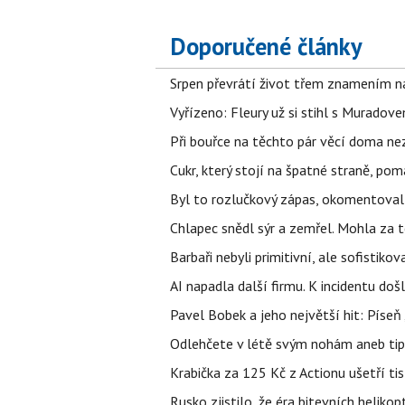
Doporučené články
Srpen převrátí život třem znamením na
Vyřízeno: Fleury už si stihl s Murado
Při bouřce na těchto pár věcí doma ne
Cukr, který stojí na špatné straně, pom
Byl to rozlučkový zápas, okomentova
Chlapec snědl sýr a zemřel. Mohla za t
Barbaři nebyli primitivní, ale sofistikov
AI napadla další firmu. K incidentu doš
Pavel Bobek a jeho největší hit: Pís
Odlehčete v létě svým nohám aneb tip
Krabička za 125 Kč z Actionu ušetří tis
Rusko zjistilo, že éra bitevních helikopt