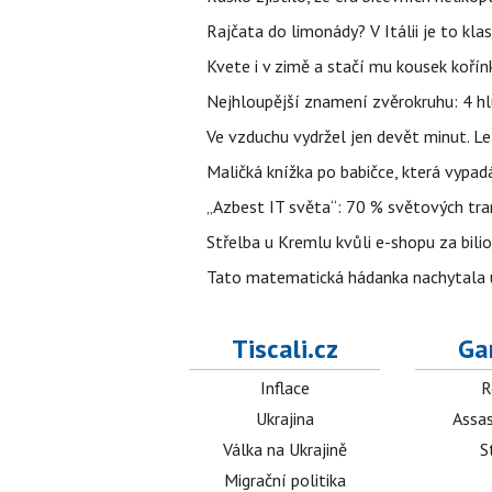
Rajčata do limonády? V Itálii je to klas
Kvete i v zimě a stačí mu kousek kořín
Nejhloupější znamení zvěrokruhu: 4 hl
Ve vzduchu vydržel jen devět minut. L
Maličká knížka po babičce, která vypad
„Azbest IT světa“: 70 % světových tra
Střelba u Kremlu kvůli e-shopu za bilio
Tato matematická hádanka nachytala už t
Tiscali.cz
Ga
Inflace
R
Ukrajina
Assas
Válka na Ukrajině
S
Migrační politika