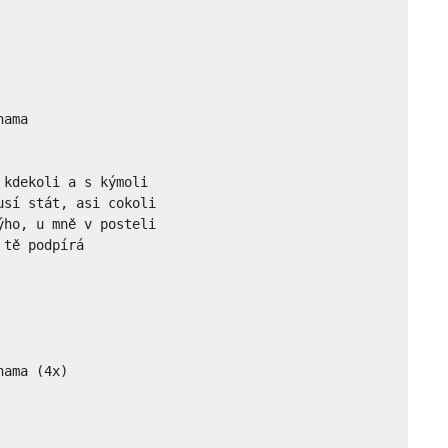
ama

kdekoli a s kýmoli

sí stát, asi cokoli

ho, u mně v posteli

tě podpírá

hama (4x)