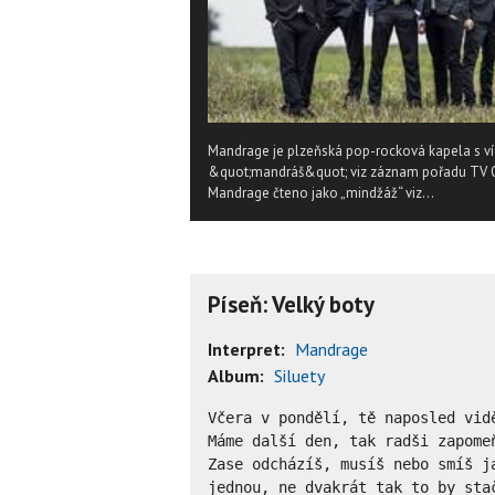
Mandrage je plzeňská pop-rocková kapela s v
&quot;mandráš&quot; viz záznam pořadu TV Óč
Mandrage čteno jako „mindžáž“ viz...
Píseň: Velký boty
Interpret:
Mandrage
Album:
Siluety
Včera v pondělí, tě naposled vidě
Máme další den, tak radši zapomeň
Zase odcházíš, musíš nebo smíš ja
jednou, ne dvakrát tak to by stač