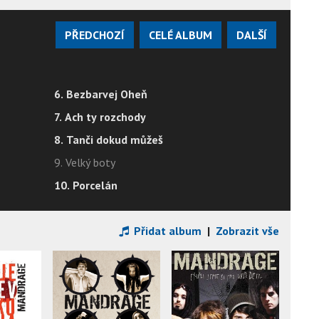
PŘEDCHOZÍ
CELÉ ALBUM
DALŠÍ
6. Bezbarvej Oheň
7. Ach ty rozchody
8. Tanči dokud můžeš
9. Velký boty
10. Porcelán
Přidat album
|
Zobrazit vše