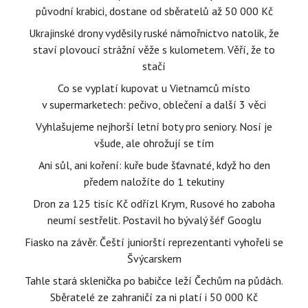
původní krabici, dostane od sběratelů až 50 000 Kč
Ukrajinské drony vyděsily ruské námořnictvo natolik, že
staví plovoucí strážní věže s kulometem. Věří, že to
stačí
Co se vyplatí kupovat u Vietnamců místo
v supermarketech: pečivo, oblečení a další 3 věci
Vyhlašujeme nejhorší letní boty pro seniory. Nosí je
všude, ale ohrožují se tím
Ani sůl, ani koření: kuře bude šťavnaté, když ho den
předem naložíte do 1 tekutiny
Dron za 125 tisíc Kč odřízl Krym, Rusové ho zaboha
neumí sestřelit. Postavil ho bývalý šéf Googlu
Fiasko na závěr. Čeští juniorští reprezentanti vyhořeli se
Švýcarskem
Tahle stará sklenička po babičce leží Čechům na půdách.
Sběratelé ze zahraničí za ni platí i 50 000 Kč