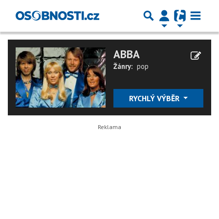
ABBA
Žánry:
pop
RYCHLÝ VÝBĚR