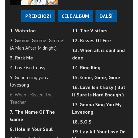
PŘEDCHOZÍ
CELÉ ALBUM
DALŠÍ
1. Waterloo
11. The Visitors
2. Gimme! Gimme! Gimme!
12. Kisses Of Fire
(A Man After Midnight)
13. When all is said and
3. Rock Me
done
4. Love isn't easy
14. Ring Ring
5. Gonna sing you a
15. Gime, Gime, Gime
lovesong
16. Love Isn`t Easy ( But
6. When I Kissed The
It Sure Is Hard Enough )
Teacher
17. Gonna Sing You My
7. The Name Of The
Lovesong
Game
18. S.O.S
8. Hole In Your Soul
19. Lay All Your Love On