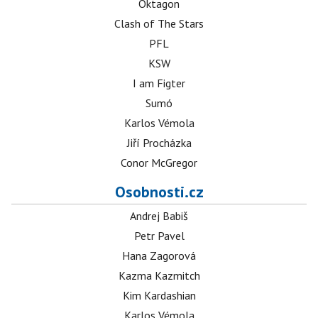
Oktagon
Clash of The Stars
PFL
KSW
I am Figter
Sumó
Karlos Vémola
Jiří Procházka
Conor McGregor
Osobnosti.cz
Andrej Babiš
Petr Pavel
Hana Zagorová
Kazma Kazmitch
Kim Kardashian
Karlos Vémola