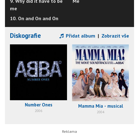
9. Why did it have to be
Me
me
10. On and On and On
Diskografie
Přidat album
|
Zobrazit vše
Number Ones
Mamma Mia - musical
2006
2004