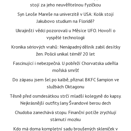
stojí za jeho neuvěřitelnou fyzičkou
Syn Leoše Mareše na univerzitě v USA: Kolik stojí
Jakubovo studium na Floridě?
Ukrajinští vědci pozorovali u Měsíce UFO. Hovoří o
vyspělé technologii
Kronika sériových vrahů: Nenápadný dělník zabil desítky
žen. Policii unikal téměř 20 let
Fascinující i nebezpečná. U pobřeží Chorvatska udeřila
mořská smršť
Do zápasu jsem šel po kalbě, přiznal BKFC šampion ve
službách Oktagonu
Těsně před osmdesátkou strčí mladší kolegyně do kapsy.
Nejkrásnější outfity Jany Švandové berou dech
Chudoba zanechává stopu. Finanční potíže zrychlují
stárnutí mozku
Kdo má doma kompletní sadu broušených skleniček v