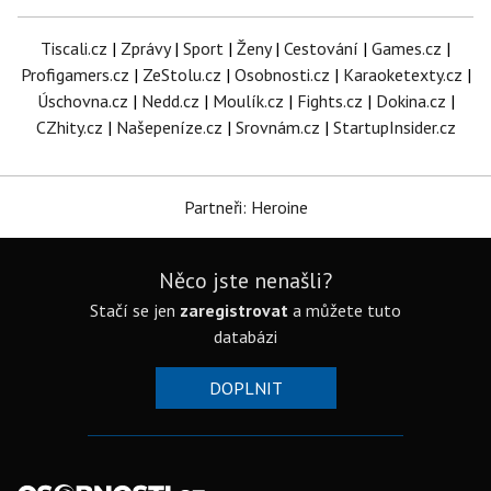
Tiscali.cz
|
Zprávy
|
Sport
|
Ženy
|
Cestování
|
Games.cz
|
Profigamers.cz
|
ZeStolu.cz
|
Osobnosti.cz
|
Karaoketexty.cz
|
Úschovna.cz
|
Nedd.cz
|
Moulík.cz
|
Fights.cz
|
Dokina.cz
|
CZhity.cz
|
Našepeníze.cz
|
Srovnám.cz
|
StartupInsider.cz
Partneři: Heroine
Něco jste nenašli?
Stačí se jen
zaregistrovat
a můžete tuto
databázi
DOPLNIT