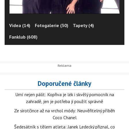
Videa (14)
Fotogalerie (30)
Tapety (4)
Fanklub (608)
Doporučené články
Umí nejen pálit: Kopřiva je lék i skvělý pomocník na
zahradě, jen je potřeba ji použít správně
Ze sirotčince až na vrchol módy: Neuvěřitelný příběh
Coco Chanel
Šedesátník s tělem atleta: Janek Ledecký přiznal, co