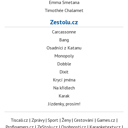
Emma Smetana
Timothée Chalamet
Zestolu.cz
Carcassonne
Bang
Osadníci z Katanu
Monopoly
Dobble
Dixit
Krycí jména
Na křídlech
Karak
Jízdenky, prosím!
Tiscali.cz
|
Zprávy
|
Sport
|
Ženy
|
Cestování
|
Games.cz
|
Profigamers.cz
|
ZeStolu.cz
|
Osobnosti.cz
|
Karaoketexty.cz
|