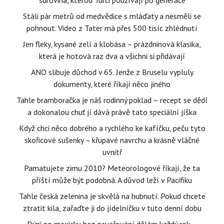
surovina, kterou Turci používají po generace
Stáli pár metrů od medvědice s mláďaty a nesměli se
pohnout. Video z Tater má přes 500 tisíc zhlédnutí
Jen fleky, kysané zelí a klobása – prázdninová klasika,
která je hotová raz dva a všichni si přidávají
ANO slibuje důchod v 65. Jenže z Bruselu vypluly
dokumenty, které říkají něco jiného
Tahle bramboračka je náš rodinný poklad – recept se dědí
a dokonalou chuť jí dává právě tato speciální jíška
Když chci něco dobrého a rychlého ke kafíčku, peču tyto
skořicové sušenky – křupavé navrchu a krásně vláčné
uvnitř
Pamatujete zimu 2010? Meteorologové říkají, že ta
příští může být podobná. A důvod leží v Pacifiku
Tahle česká zelenina je skvělá na hubnutí. Pokud chcete
ztratit kila, zařaďte ji do jídelníčku v tuto denní dobu