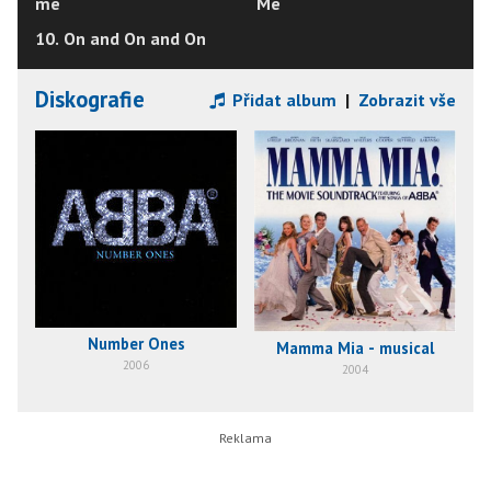
me
Me
10. On and On and On
Diskografie
Přidat album
|
Zobrazit vše
Number Ones
Mamma Mia - musical
2006
2004