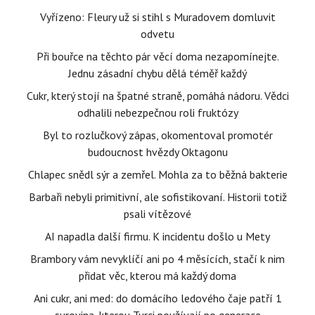
Vyřízeno: Fleury už si stihl s Muradovem domluvit
odvetu
Při bouřce na těchto pár věcí doma nezapomínejte.
Jednu zásadní chybu dělá téměř každý
Cukr, který stojí na špatné straně, pomáhá nádoru. Vědci
odhalili nebezpečnou roli fruktózy
Byl to rozlučkový zápas, okomentoval promotér
budoucnost hvězdy Oktagonu
Chlapec snědl sýr a zemřel. Mohla za to běžná bakterie
Barbaři nebyli primitivní, ale sofistikovaní. Historii totiž
psali vítězové
AI napadla další firmu. K incidentu došlo u Mety
Brambory vám nevyklíčí ani po 4 měsících, stačí k nim
přidat věc, kterou má každý doma
Ani cukr, ani med: do domácího ledového čaje patří 1