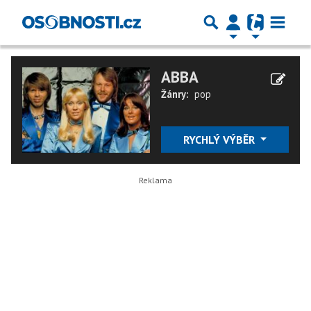
ABBA
Žánry:
pop
RYCHLÝ VÝBĚR