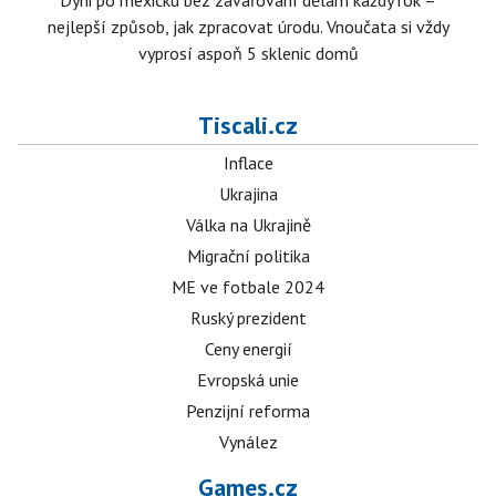
Dýni po mexicku bez zavařování dělám každý rok –
nejlepší způsob, jak zpracovat úrodu. Vnoučata si vždy
vyprosí aspoň 5 sklenic domů
Tiscali.cz
Inflace
Ukrajina
Válka na Ukrajině
Migrační politika
ME ve fotbale 2024
Ruský prezident
Ceny energií
Evropská unie
Penzijní reforma
Vynález
Games.cz