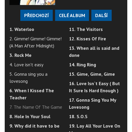
PŘEDCHOZÍ
CELÉ ALBUM
DALŠÍ
1. Waterloo
11. The Visitors
2. Gimme! Gimme! Gimme!
12. Kisses Of Fire
(A Man After Midnight)
13. When all is said and
3. Rock Me
done
4. Love isn't easy
14. Ring Ring
5. Gonna sing you a
15. Gime, Gime, Gime
lovesong
16. Love Isn`t Easy ( But
6. When I Kissed The
It Sure Is Hard Enough )
Teacher
17. Gonna Sing You My
7. The Name Of The Game
Lovesong
8. Hole In Your Soul
18. S.O.S
9. Why did it have to be
19. Lay All Your Love On