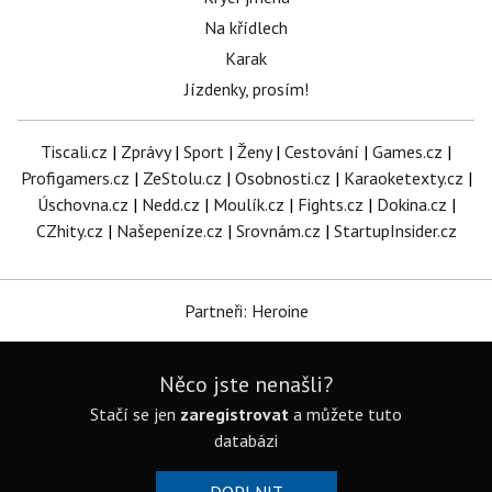
Na křídlech
Karak
Jízdenky, prosím!
Tiscali.cz
|
Zprávy
|
Sport
|
Ženy
|
Cestování
|
Games.cz
|
Profigamers.cz
|
ZeStolu.cz
|
Osobnosti.cz
|
Karaoketexty.cz
|
Úschovna.cz
|
Nedd.cz
|
Moulík.cz
|
Fights.cz
|
Dokina.cz
|
CZhity.cz
|
Našepeníze.cz
|
Srovnám.cz
|
StartupInsider.cz
Partneři: Heroine
Něco jste nenašli?
Stačí se jen
zaregistrovat
a můžete tuto
databázi