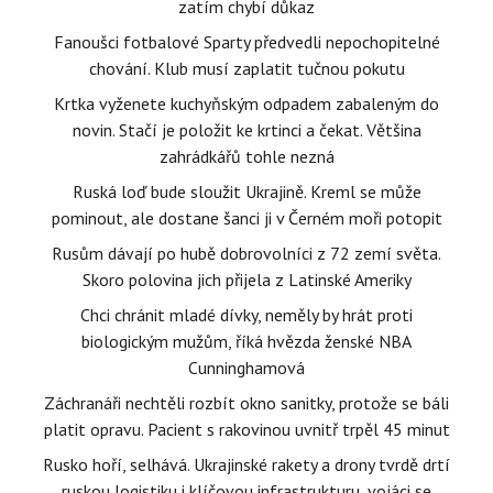
zatím chybí důkaz
Fanoušci fotbalové Sparty předvedli nepochopitelné
chování. Klub musí zaplatit tučnou pokutu
Krtka vyženete kuchyňským odpadem zabaleným do
novin. Stačí je položit ke krtinci a čekat. Většina
zahrádkářů tohle nezná
Ruská loď bude sloužit Ukrajině. Kreml se může
pominout, ale dostane šanci ji v Černém moři potopit
Rusům dávají po hubě dobrovolníci z 72 zemí světa.
Skoro polovina jich přijela z Latinské Ameriky
Chci chránit mladé dívky, neměly by hrát proti
biologickým mužům, říká hvězda ženské NBA
Cunninghamová
Záchranáři nechtěli rozbít okno sanitky, protože se báli
platit opravu. Pacient s rakovinou uvnitř trpěl 45 minut
Rusko hoří, selhává. Ukrajinské rakety a drony tvrdě drtí
ruskou logistiku i klíčovou infrastrukturu, vojáci se