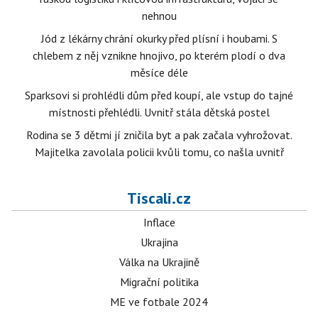
nehnou
Jód z lékárny chrání okurky před plísní i houbami. S
chlebem z něj vznikne hnojivo, po kterém plodí o dva
měsíce déle
Sparksovi si prohlédli dům před koupí, ale vstup do tajné
místnosti přehlédli. Uvnitř stála dětská postel
Rodina se 3 dětmi jí zničila byt a pak začala vyhrožovat.
Majitelka zavolala policii kvůli tomu, co našla uvnitř
Tiscali.cz
Inflace
Ukrajina
Válka na Ukrajině
Migrační politika
ME ve fotbale 2024