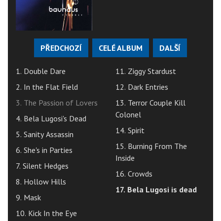
PŘEDCHOZÍ
CELÉ ALBUM
DALŠÍ
1. Double Dare
11. Ziggy Stardust
2. In the Flat Field
12. Dark Entries
3. The Passion of Lovers
13. Terror Couple Kill
Colonel
4. Bela Lugosi's Dead
14. Spirit
5. Sanity Assassin
15. Burning From The
6. She's in Parties
Inside
7. Silent Hedges
16. Crowds
8. Hollow Hills
17. Bela Lugosi is dead
9. Mask
10. Kick In the Eye