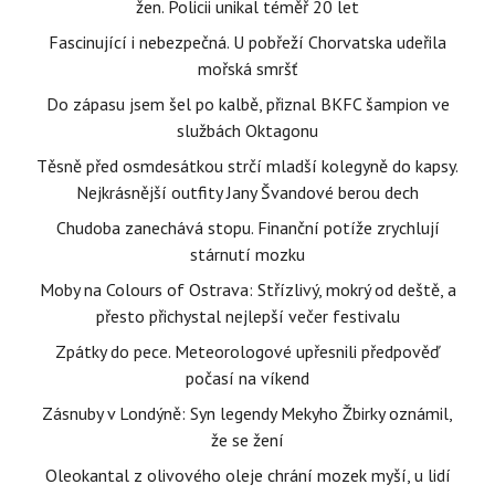
žen. Policii unikal téměř 20 let
Fascinující i nebezpečná. U pobřeží Chorvatska udeřila
mořská smršť
Do zápasu jsem šel po kalbě, přiznal BKFC šampion ve
službách Oktagonu
Těsně před osmdesátkou strčí mladší kolegyně do kapsy.
Nejkrásnější outfity Jany Švandové berou dech
Chudoba zanechává stopu. Finanční potíže zrychlují
stárnutí mozku
Moby na Colours of Ostrava: Střízlivý, mokrý od deště, a
přesto přichystal nejlepší večer festivalu
Zpátky do pece. Meteorologové upřesnili předpověď
počasí na víkend
Zásnuby v Londýně: Syn legendy Mekyho Žbirky oznámil,
že se žení
Oleokantal z olivového oleje chrání mozek myší, u lidí