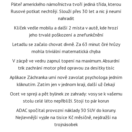
Páteř amerického námořnictva tvoří jediná třída, kterou
Rusové potkat nechtějí. Slouží přes 30 let a nic ji neumí
nahradit
Klíček vedle mobilu a další 2 místa v autě, kde hrozí
jeho trvalé poškození a znefunkčnění
Letadlu se začalo chovat divně. Za 63 minut čiré hrůzy
mohla triviální matematická chyba
V zácpě ve vedru zapnul topení na maximum. Absurdní
trik zachrání motor před opravou za desítky tisíc
Aplikace Záchranka umí nově zavolat psychologa jedním
kliknutím. Zatím jen v jednom kraji, další už čekají
Ocet ve spreji a pět bylinek ze zahrady: vosy se k vašemu
stolu celé léto nepřiblíží. Stojí to pár korun
ADAC spočítal provozní náklady 30 SUV do koruny.
Nejlevnější vyjde na tisíce Kč měsíčně, nejdražší na
trojnásobek