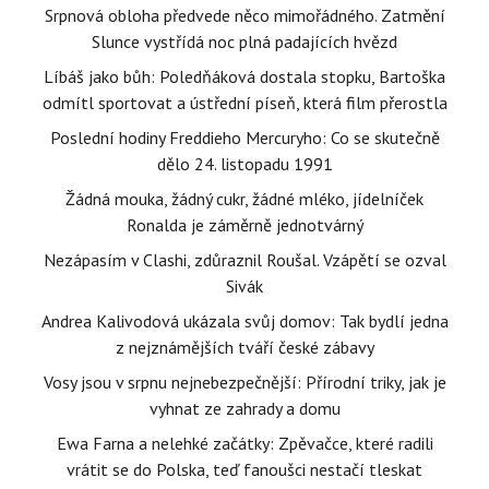
Srpnová obloha předvede něco mimořádného. Zatmění
Slunce vystřídá noc plná padajících hvězd
Líbáš jako bůh: Poledňáková dostala stopku, Bartoška
odmítl sportovat a ústřední píseň, která film přerostla
Poslední hodiny Freddieho Mercuryho: Co se skutečně
dělo 24. listopadu 1991
Žádná mouka, žádný cukr, žádné mléko, jídelníček
Ronalda je záměrně jednotvárný
Nezápasím v Clashi, zdůraznil Roušal. Vzápětí se ozval
Sivák
Andrea Kalivodová ukázala svůj domov: Tak bydlí jedna
z nejznámějších tváří české zábavy
Vosy jsou v srpnu nejnebezpečnější: Přírodní triky, jak je
vyhnat ze zahrady a domu
Ewa Farna a nelehké začátky: Zpěvačce, které radili
vrátit se do Polska, teď fanoušci nestačí tleskat