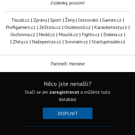
Jízdenky, prosím!
Tiscali.cz
|
Zprávy
|
Sport
|
Ženy
|
Cestování
|
Games.cz
|
Profigamers.cz
|
ZeStolu.cz
|
Osobnosti.cz
|
Karaoketexty.cz
|
Úschovna.cz
|
Nedd.cz
|
Moulík.cz
|
Fights.cz
|
Dokina.cz
|
CZhity.cz
|
Našepeníze.cz
|
Srovnám.cz
|
StartupInsider.cz
Partneři: Heroine
Něco jste nenašli?
Stačí se jen
zaregistrovat
a můžete tuto
databázi
DOPLNIT