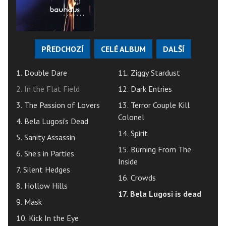
PŘEDCHOZÍ
CELÉ ALBUM
DALŠÍ
1. Double Dare
11. Ziggy Stardust
2. In the Flat Field
12. Dark Entries
3. The Passion of Lovers
13. Terror Couple Kill
Colonel
4. Bela Lugosi's Dead
14. Spirit
5. Sanity Assassin
15. Burning From The
6. She's in Parties
Inside
7. Silent Hedges
16. Crowds
8. Hollow Hills
17. Bela Lugosi is dead
9. Mask
10. Kick In the Eye