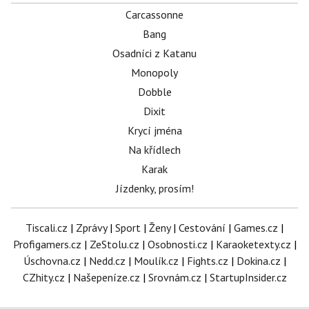
Carcassonne
Bang
Osadníci z Katanu
Monopoly
Dobble
Dixit
Krycí jména
Na křídlech
Karak
Jízdenky, prosím!
Tiscali.cz
|
Zprávy
|
Sport
|
Ženy
|
Cestování
|
Games.cz
|
Profigamers.cz
|
ZeStolu.cz
|
Osobnosti.cz
|
Karaoketexty.cz
|
Úschovna.cz
|
Nedd.cz
|
Moulík.cz
|
Fights.cz
|
Dokina.cz
|
CZhity.cz
|
Našepeníze.cz
|
Srovnám.cz
|
StartupInsider.cz