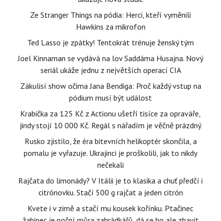
Ze Stranger Things na pódia: Herci, kteří vyměnili
Hawkins za mikrofon
Ted Lasso je zpátky! Tentokrát trénuje ženský tým
Joel Kinnaman se vydává na lov Saddáma Husajna. Nový
seriál ukáže jednu z největších operací CIA
Zákulisí show očima Jana Bendiga: Proč každý vstup na
pódium musí být událost
Krabička za 125 Kč z Actionu ušetří tisíce za opraváře,
jindy stojí 10 000 Kč. Regál s nářadím je věčně prázdný
Rusko zjistilo, že éra bitevních helikoptér skončila, a
pomalu je vyřazuje. Ukrajinci je proškolili, jak to nikdy
nečekali
Rajčata do limonády? V Itálii je to klasika a chuť předčí i
citrónovku. Stačí 500 g rajčat a jeden citrón
Kvete i v zimě a stačí mu kousek kořínku. Ptačinec
žabinec je noční můra zahrádkářů, dá se ho ale zbavit