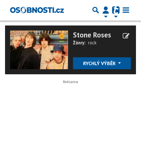
Stone Roses
Žánry:
rock
RYCHLÝ VÝBĚR