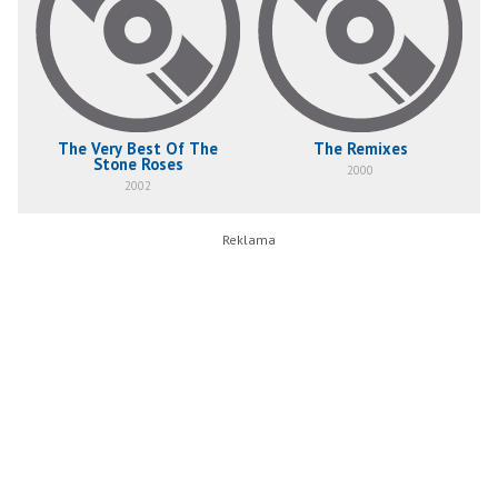
The Very Best Of The
The Remixes
Stone Roses
2000
2002