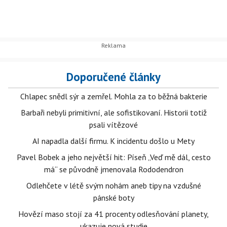
Doporučené články
Chlapec snědl sýr a zemřel. Mohla za to běžná bakterie
Barbaři nebyli primitivní, ale sofistikovaní. Historii totiž
psali vítězové
AI napadla další firmu. K incidentu došlo u Mety
Pavel Bobek a jeho největší hit: Píseň „Veď mě dál, cesto
má“ se původně jmenovala Rododendron
Odlehčete v létě svým nohám aneb tipy na vzdušné
pánské boty
Hovězí maso stojí za 41 procenty odlesňování planety,
ukazuje nová studie