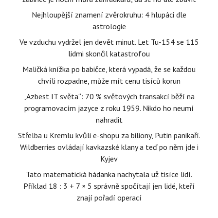
Nejhloupější znamení zvěrokruhu: 4 hlupáci dle
astrologie
Ve vzduchu vydržel jen devět minut. Let Tu-154 se 115
lidmi skončil katastrofou
Maličká knížka po babičce, která vypadá, že se každou
chvíli rozpadne, může mít cenu tisíců korun
„Azbest IT světa“: 70 % světových transakcí běží na
programovacím jazyce z roku 1959. Nikdo ho neumí
nahradit
Střelba u Kremlu kvůli e-shopu za biliony, Putin panikaří.
Wildberries ovládají kavkazské klany a teď po něm jde i
Kyjev
Tato matematická hádanka nachytala už tisíce lidí.
Příklad 18 : 3 + 7 × 5 správně spočítají jen lidé, kteří
znají pořadí operací