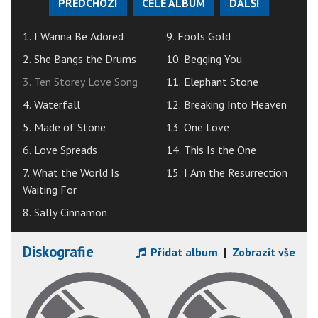
PŘEDCHOZÍ
CELÉ ALBUM
DALŠÍ
1. I Wanna Be Adored
9. Fools Gold
2. She Bangs the Drums
10. Begging You
3. Ten Storey Love Song
11. Elephant Stone
4. Waterfall
12. Breaking Into Heaven
5. Made of Stone
13. One Love
6. Love Spreads
14. This Is the One
7. What the World Is
15. I Am the Resurrection
Waiting For
8. Sally Cinnamon
Diskografie
Přidat album
|
Zobrazit vše