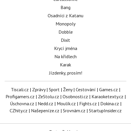
Bang
Osadníci z Katanu
Monopoly
Dobble
Dixit
Krycí jména
Na křídlech
Karak
Jízdenky, prosím!
Tiscali.cz
|
Zprávy
|
Sport
|
Ženy
|
Cestování
|
Games.cz
|
Profigamers.cz
|
ZeStolu.cz
|
Osobnosti.cz
|
Karaoketexty.cz
|
Úschovna.cz
|
Nedd.cz
|
Moulík.cz
|
Fights.cz
|
Dokina.cz
|
CZhity.cz
|
Našepeníze.cz
|
Srovnám.cz
|
StartupInsider.cz