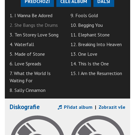
PŘEDCHOZÍ
CELÉ ALBUM
DALŠÍ
1. I Wanna Be Adored
9. Fools Gold
2. She Bangs the Drums
10. Begging You
3. Ten Storey Love Song
11. Elephant Stone
4. Waterfall
12. Breaking Into Heaven
5. Made of Stone
13. One Love
6. Love Spreads
14. This Is the One
7. What the World Is
15. I Am the Resurrection
Waiting For
8. Sally Cinnamon
Diskografie
Přidat album
|
Zobrazit vše