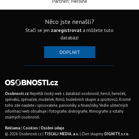
Partneři: Heroine
Něco jste nenašli?
Stačí se jen
zaregistrovat
a můžete tuto
databázi
DOPLNIT
Osobnosti.cz
Největší český web s databází osobností, herců, hereček,
zpěváků, zpěvaček, modelek, filmů, hudebních skupin a sportovců. Kromě
toho zde najdete i spisovatele, panovníky a finančníky. Vedle užitečných
informací web obsahuje i fotografie, diskografie, filmografie a vztahy
známých osobností.
Reklama
|
Cookies
|
Osobní údaje
© 2026 Osobnosti.cz |
TISCALI MEDIA, a.s.
| Člen skupiny
DIGNITY, s.r.o.