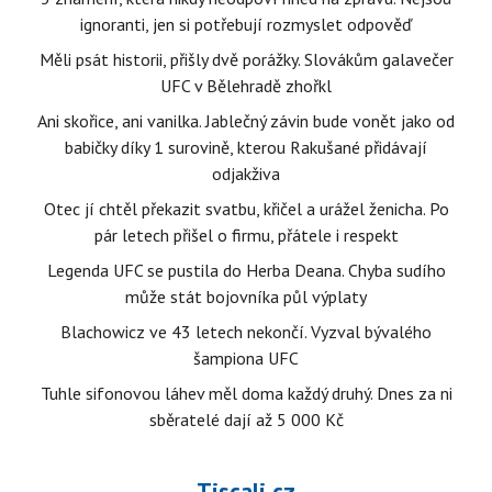
ignoranti, jen si potřebují rozmyslet odpověď
Měli psát historii, přišly dvě porážky. Slovákům galavečer
UFC v Bělehradě zhořkl
Ani skořice, ani vanilka. Jablečný závin bude vonět jako od
babičky díky 1 surovině, kterou Rakušané přidávají
odjakživa
Otec jí chtěl překazit svatbu, křičel a urážel ženicha. Po
pár letech přišel o firmu, přátele i respekt
Legenda UFC se pustila do Herba Deana. Chyba sudího
může stát bojovníka půl výplaty
Blachowicz ve 43 letech nekončí. Vyzval bývalého
šampiona UFC
Tuhle sifonovou láhev měl doma každý druhý. Dnes za ni
sběratelé dají až 5 000 Kč
Tiscali.cz