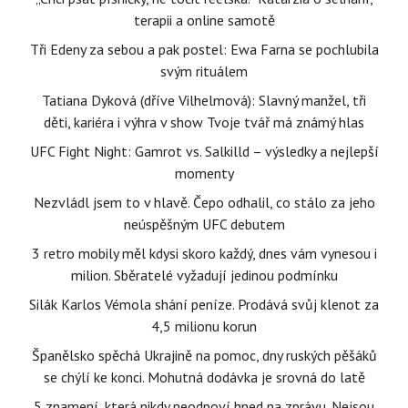
terapii a online samotě
Tři Edeny za sebou a pak postel: Ewa Farna se pochlubila
svým rituálem
Tatiana Dyková (dříve Vilhelmová): Slavný manžel, tři
děti, kariéra i výhra v show Tvoje tvář má známý hlas
UFC Fight Night: Gamrot vs. Salkilld – výsledky a nejlepší
momenty
Nezvládl jsem to v hlavě. Čepo odhalil, co stálo za jeho
neúspěšným UFC debutem
3 retro mobily měl kdysi skoro každý, dnes vám vynesou i
milion. Sběratelé vyžadují jedinou podmínku
Silák Karlos Vémola shání peníze. Prodává svůj klenot za
4,5 milionu korun
Španělsko spěchá Ukrajině na pomoc, dny ruských pěšáků
se chýlí ke konci. Mohutná dodávka je srovná do latě
5 znamení, která nikdy neodpoví hned na zprávu. Nejsou