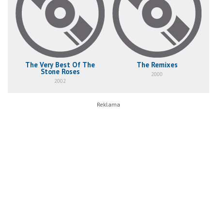
The Very Best Of The
The Remixes
Stone Roses
2000
2002