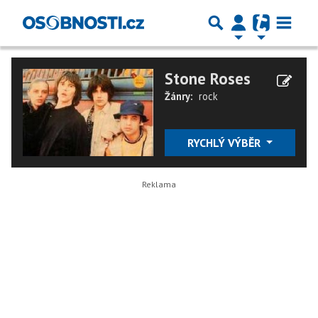
Stone Roses
Žánry:
rock
RYCHLÝ VÝBĚR