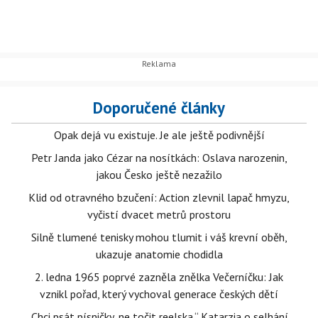
Doporučené články
Opak dejá vu existuje. Je ale ještě podivnější
Petr Janda jako Cézar na nosítkách: Oslava narozenin,
jakou Česko ještě nezažilo
Klid od otravného bzučení: Action zlevnil lapač hmyzu,
vyčistí dvacet metrů prostoru
Silně tlumené tenisky mohou tlumit i váš krevní oběh,
ukazuje anatomie chodidla
2. ledna 1965 poprvé zazněla znělka Večerníčku: Jak
vznikl pořad, který vychoval generace českých dětí
„Chci psát písničky, ne točit reelska.“ Katarzia o selhání,