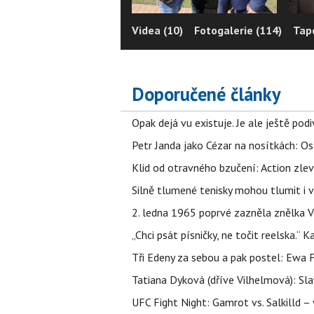
Videa (10)
Fotogalerie (114)
Tape
Doporučené články
Opak dejá vu existuje. Je ale ještě podi
Petr Janda jako Cézar na nosítkách: Os
Klid od otravného bzučení: Action zlev
Silně tlumené tenisky mohou tlumit i 
2. ledna 1965 poprvé zazněla znělka Ve
„Chci psát písničky, ne točit reelska.“ 
Tři Edeny za sebou a pak postel: Ewa 
Tatiana Dyková (dříve Vilhelmová): Slav
UFC Fight Night: Gamrot vs. Salkilld 