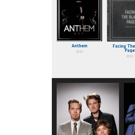
Anthem
Facing The
Page
2013
2011