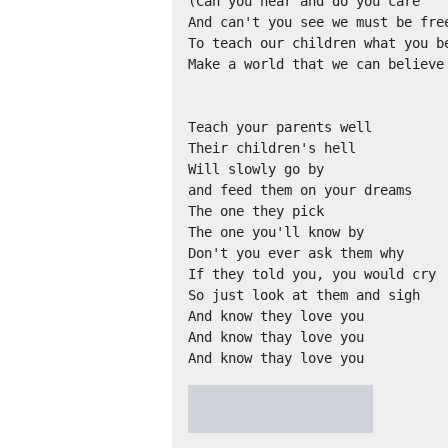
(Can you hear and do you care

And can't you see we must be free
To teach our children what you be
Make a world that we can believe 
Teach your parents well

Their children's hell

Will slowly go by

and feed them on your dreams

The one they pick

The one you'll know by

Don't you ever ask them why

If they told you, you would cry

So just look at them and sigh

And know they love you

And know thay love you

And know thay love you
★
★
★
★
★