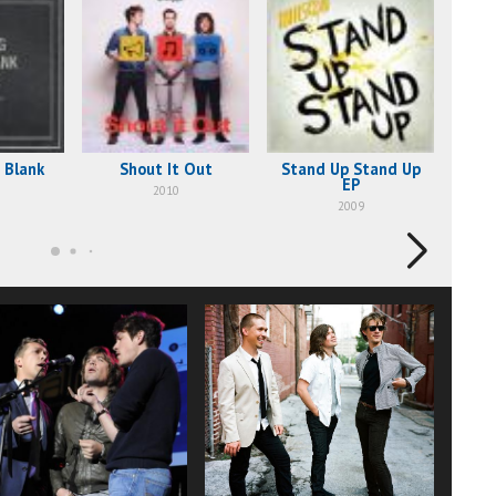
 Blank
Shout It Out
Stand Up Stand Up
Str
EP
2010
2009