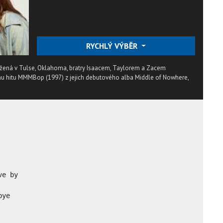
RYCHLÝ VÝBĚR
žená v Tulse, Oklahoma, bratry Isaacem, Taylorem a Zacem
u hitu MMMBop (1997) z jejich debutového alba Middle of Nowhere,
e by

ye
