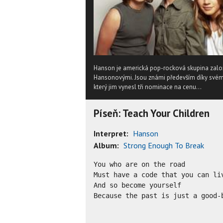
Hanson je americká pop-rocková skupina zalo
Hansonovými. Jsou známi především díky svém
který jim vynesl tři nominace na cenu...
Píseň: Teach Your Children
Interpret:
Hanson
Album:
Strong Enough To Break
You who are on the road

Must have a code that you can liv
And so become yourself

Because the past is just a good-b