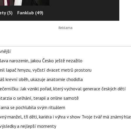
ty (3)
Fanklub (49)
vnější
lava narozenin, jakou Česko ještě nezažilo
nil lapač hmyzu, vyčistí dvacet metrů prostoru
váš krevní oběh, ukazuje anatomie chodidla
černíčku: Jak vznikl pořad, který vychoval generace českých dětí
Katarzia o selhání, terapii a online samotě
Farna se pochlubila svým rituálem
ný manžel, tři děti, kariéra i výhra v show Tvoje tvář má známý hla
– výsledky a nejlepší momenty