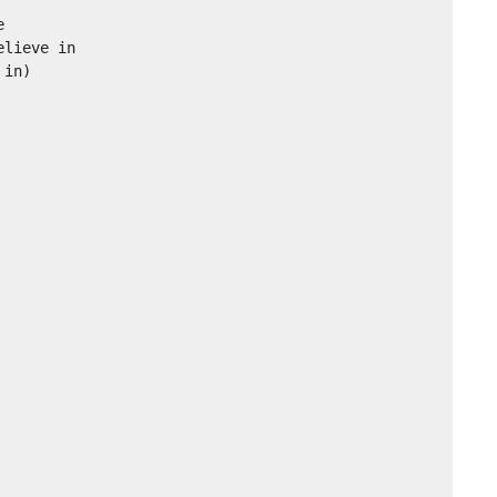


lieve in

in)
