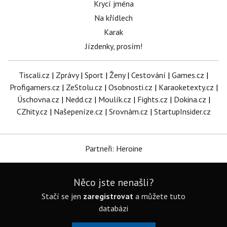
Krycí jména
Na křídlech
Karak
Jízdenky, prosím!
Tiscali.cz
|
Zprávy
|
Sport
|
Ženy
|
Cestování
|
Games.cz
|
Profigamers.cz
|
ZeStolu.cz
|
Osobnosti.cz
|
Karaoketexty.cz
|
Úschovna.cz
|
Nedd.cz
|
Moulík.cz
|
Fights.cz
|
Dokina.cz
|
CZhity.cz
|
Našepeníze.cz
|
Srovnám.cz
|
StartupInsider.cz
Partneři: Heroine
Něco jste nenašli?
Stačí se jen
zaregistrovat
a můžete tuto
databázi