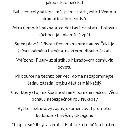
jakou nikdo nečekal
Byl jsem celý od krve, měl jsem strach, vylíčil Vémola
dramatické krmení lvů
Petra Černocká přiznala, co dostává od státu: Polovina
důchodu jde okamžitě zpět
Srpen převrátí život třem znamením naruby. Čeká je
štěstí, odměna i změna, na kterou dlouho čekala
Vyřízeno: Fleury už si stihl s Muradovem domluvit
odvetu
Při bouřce na těchto pár věcí doma nezapomínejte.
Jednu zásadní chybu dělá téměř každý
Cukr, který stojí na špatné straně, pomáhá nádoru. Vědci
odhalili nebezpečnou roli fruktózy
Byl to rozlučkový zápas, okomentoval promotér
budoucnost hvězdy Oktagonu
Chlapec snědl sýr a zemřel. Mohla za to běžná bakterie