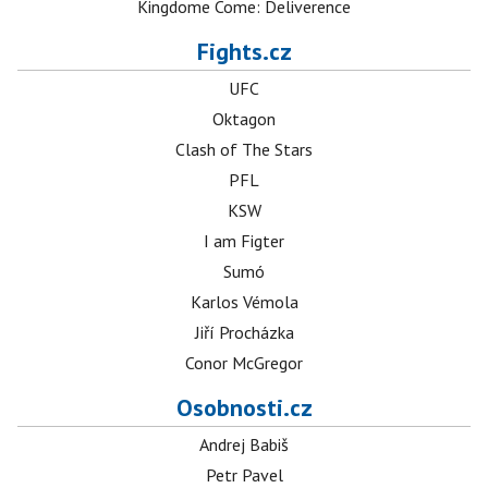
Kingdome Come: Deliverence
Fights.cz
UFC
Oktagon
Clash of The Stars
PFL
KSW
I am Figter
Sumó
Karlos Vémola
Jiří Procházka
Conor McGregor
Osobnosti.cz
Andrej Babiš
Petr Pavel