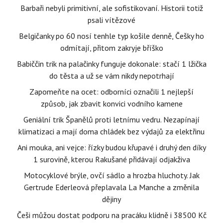
Barbaři nebyli primitivní, ale sofistikovaní. Historii totiž
psali vítězové
Belgičanky po 60 nosí tenhle typ košile denně, Češky ho
odmítají, přitom zakryje bříško
Babiččin trik na palačinky funguje dokonale: stačí 1 lžička
do těsta a už se vám nikdy nepotrhají
Zapomeňte na ocet: odborníci označili 1 nejlepší
způsob, jak zbavit konvici vodního kamene
Geniální trik Španělů proti letnímu vedru. Nezapínají
klimatizaci a mají doma chládek bez výdajů za elektřinu
Ani mouka, ani vejce: řízky budou křupavé i druhý den díky
1 surovině, kterou Rakušané přidávají odjakživa
Motocyklové brýle, ovčí sádlo a hrozba hluchoty. Jak
Gertrude Ederleová přeplavala La Manche a změnila
dějiny
Češi můžou dostat podporu na pracáku klidně i 38500 Kč