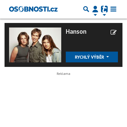
Hanson
RYCHLÝ VÝBĚR