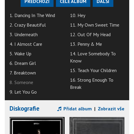
PŘEDCHOZÍ
CELÉ ALBUM
DALŠÍ
1. Dancing In The Wind
10. Hey
2. Crazy Beautiful
11. My Own Sweet Time
3. Underneath
12. Out Of My Head
4. I Almost Care
13. Penny & Me
5. Wake Up
14. Love Somebody To
Know
6. Dream Girl
15. Teach Your Children
7. Breaktown
16. Strong Enough To
8. Someone
Break
9. Let You Go
Diskografie
Přidat album
|
Zobrazit vše