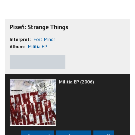
Píseň: Strange Things
Interpret:
Fort Minor
Album:
Militia EP
★
★
★
★
★
Militia EP (2006)