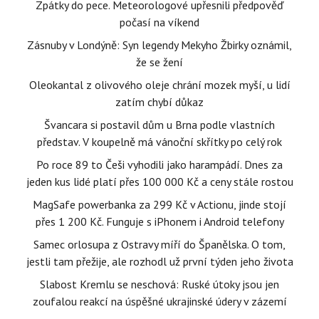
Zpátky do pece. Meteorologové upřesnili předpověď
počasí na víkend
Zásnuby v Londýně: Syn legendy Mekyho Žbirky oznámil,
že se žení
Oleokantal z olivového oleje chrání mozek myší, u lidí
zatím chybí důkaz
Švancara si postavil dům u Brna podle vlastních
představ. V koupelně má vánoční skřítky po celý rok
Po roce 89 to Češi vyhodili jako harampádí. Dnes za
jeden kus lidé platí přes 100 000 Kč a ceny stále rostou
MagSafe powerbanka za 299 Kč v Actionu, jinde stojí
přes 1 200 Kč. Funguje s iPhonem i Android telefony
Samec orlosupa z Ostravy míří do Španělska. O tom,
jestli tam přežije, ale rozhodl už první týden jeho života
Slabost Kremlu se neschová: Ruské útoky jsou jen
zoufalou reakcí na úspěšné ukrajinské údery v zázemí