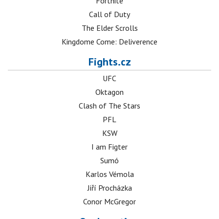
Fortnite
Call of Duty
The Elder Scrolls
Kingdome Come: Deliverence
Fights.cz
UFC
Oktagon
Clash of The Stars
PFL
KSW
I am Figter
Sumó
Karlos Vémola
Jiří Procházka
Conor McGregor