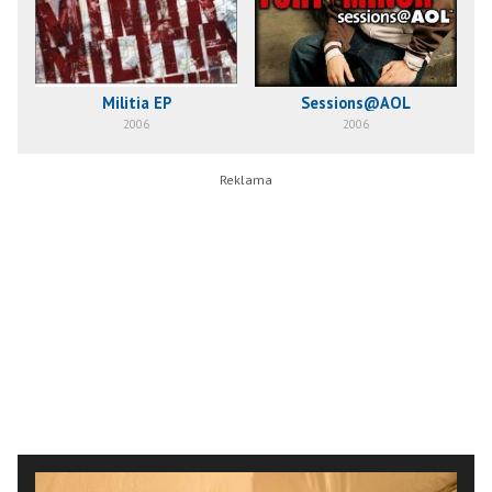
Militia EP
Sessions@AOL
2006
2006