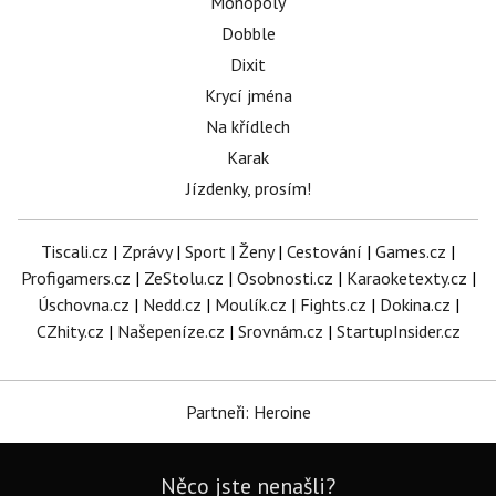
Monopoly
Dobble
Dixit
Krycí jména
Na křídlech
Karak
Jízdenky, prosím!
Tiscali.cz
|
Zprávy
|
Sport
|
Ženy
|
Cestování
|
Games.cz
|
Profigamers.cz
|
ZeStolu.cz
|
Osobnosti.cz
|
Karaoketexty.cz
|
Úschovna.cz
|
Nedd.cz
|
Moulík.cz
|
Fights.cz
|
Dokina.cz
|
CZhity.cz
|
Našepeníze.cz
|
Srovnám.cz
|
StartupInsider.cz
Partneři: Heroine
Něco jste nenašli?