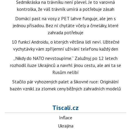
Sedmikráska na trávníku není plevel. Je to varovná
kontrolka, že váš trávník umírá a potřebuje zásah
Domácí past na vosy z PET lahve funguje, ale jen s
jednou přísadou. Bez ní chytáte včely a čmeláky, které
zahrada potřebuje
10 funkcí Androidu, o kterých většina lidí neví. Užitečné
vychytávky vám zpříjemní užívání telefonu každý den
„Nikdy do NATO nevstoupíme.“ Zalužnyj po 12 letech
rozhodil iluze Ukrajinců a navrhl jinou cestu, ale ani ta se
Rusům nelíbí
Stačilo pár vyhozených palet a šikovné ruce: Originální
bazén vznikl za zlomek ceny běžných zahradních modelů
Tiscali.cz
Inflace
Ukrajina