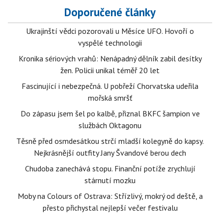
Doporučené články
Ukrajinští vědci pozorovali u Měsíce UFO. Hovoří o
vyspělé technologii
Kronika sériových vrahů: Nenápadný dělník zabil desítky
žen. Policii unikal téměř 20 let
Fascinující i nebezpečná. U pobřeží Chorvatska udeřila
mořská smršť
Do zápasu jsem šel po kalbě, přiznal BKFC šampion ve
službách Oktagonu
Těsně před osmdesátkou strčí mladší kolegyně do kapsy.
Nejkrásnější outfity Jany Švandové berou dech
Chudoba zanechává stopu. Finanční potíže zrychlují
stárnutí mozku
Moby na Colours of Ostrava: Střízlivý, mokrý od deště, a
přesto přichystal nejlepší večer festivalu