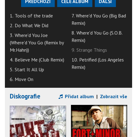
PŘEDCHOZÍ
CELÉ ALBUM
DALŠÍ
1. Tools of the trade
7. Where'd You Go (Big Bad
Remix)
2. Do What We Did
8. Where'd You Go (S.O.B.
3. Where'd You Joe
Remix)
(Where'd You Go (Remix by
Mr.Hahn))
9. Strange Things
4. Believe Me (Club Remix)
10. Petrified (Los Angeles
Remix)
5. Start It All Up
6. Move On
Diskografie
Přidat album
|
Zobrazit vše