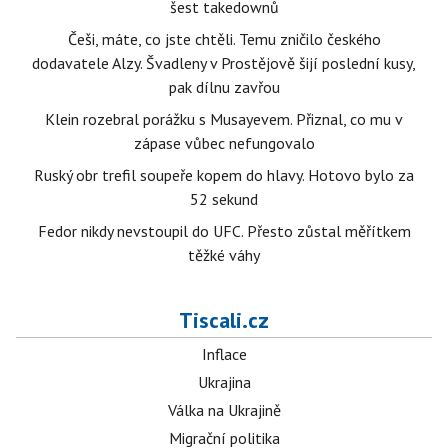
šest takedownů
Češi, máte, co jste chtěli. Temu zničilo českého
dodavatele Alzy. Švadleny v Prostějově šijí poslední kusy,
pak dílnu zavřou
Klein rozebral porážku s Musayevem. Přiznal, co mu v
zápase vůbec nefungovalo
Ruský obr trefil soupeře kopem do hlavy. Hotovo bylo za
52 sekund
Fedor nikdy nevstoupil do UFC. Přesto zůstal měřítkem
těžké váhy
Tiscali.cz
Inflace
Ukrajina
Válka na Ukrajině
Migrační politika