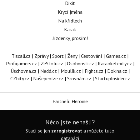
Dixit
Krycí jména
Na křídlech
Karak
Jízdenky, prosím!
Tiscali.cz
|
Zprávy
|
Sport
|
Ženy
|
Cestování
|
Games.cz
|
Profigamers.cz
|
ZeStolu.cz
|
Osobnosti.cz
|
Karaoketexty.cz
|
Úschovna.cz
|
Nedd.cz
|
Moulík.cz
|
Fights.cz
|
Dokina.cz
|
CZhity.cz
|
Našepeníze.cz
|
Srovnám.cz
|
StartupInsider.cz
Partneři: Heroine
Něco jste nenašli?
Stačí se jen
zaregistrovat
a můžete tuto
databázi