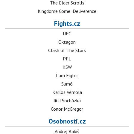
The Elder Scrolls
Kingdome Come: Deliverence
Fights.cz
UFC
Oktagon
Clash of The Stars
PFL
KSW
I am Figter
Sumó
Karlos Vémola
Jiří Procházka
Conor McGregor
Osobnosti.cz
Andrej Babiš