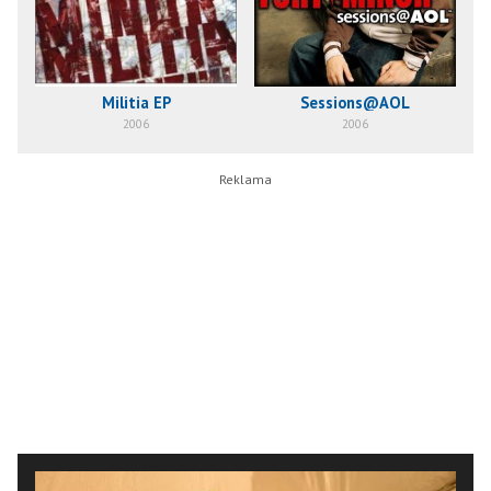
Militia EP
Sessions@AOL
2006
2006