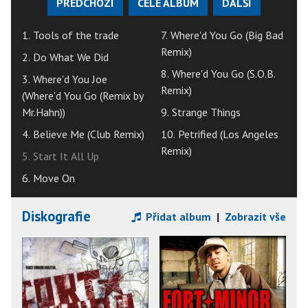
PŘEDCHOZÍ
CELÉ ALBUM
DALŠÍ
1. Tools of the trade
7. Where'd You Go (Big Bad
Remix)
2. Do What We Did
8. Where'd You Go (S.O.B.
3. Where'd You Joe
Remix)
(Where'd You Go (Remix by
Mr.Hahn))
9. Strange Things
4. Believe Me (Club Remix)
10. Petrified (Los Angeles
Remix)
5. Start It All Up
6. Move On
Diskografie
Přidat album
|
Zobrazit vše