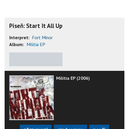
Píseň: Start It All Up
Interpret:
Fort Minor
Album:
Militia EP
★
★
★
★
★
Militia EP (2006)