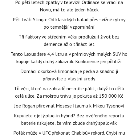
Po pěti letech zpátky v televizi! Ordinace se vrací na
Novu, má to ale jeden háček
Pět tváří Stinga: Od klasických balad přes svižné rytmy
po temnější vzpomínání
Tři faktory ve středním věku prodlužují život bez
demence až o třináct let
Tento Lexus žere 4,4 litru a v prémiových malých SUV ho
kupuje každý druhý zákazník. Konkurence jen přihlíží
Domácí okurková limonáda je pecka a snadno ji
připravíte z vlastní úrody
Tři věci, které na zahradě nesmíte pálit, i když to dělá
celá ulice. Za mokrou trávu je pokuta až 150 000 Kč
Joe Rogan přirovnal Mosese Itaumu k Mikeu Tysonovi
Kupujete ojetý plug-in hybrid? Bez ověřeného reportu
baterie riskujete, že vám zbude drahý spalovák
Polák může v UFC překonat Chabibův rekord. Chybí mu