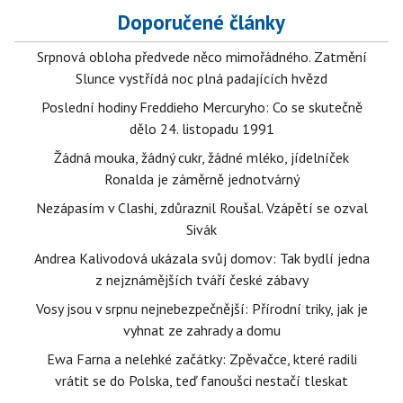
Doporučené články
Srpnová obloha předvede něco mimořádného. Zatmění
Slunce vystřídá noc plná padajících hvězd
Poslední hodiny Freddieho Mercuryho: Co se skutečně
dělo 24. listopadu 1991
Žádná mouka, žádný cukr, žádné mléko, jídelníček
Ronalda je záměrně jednotvárný
Nezápasím v Clashi, zdůraznil Roušal. Vzápětí se ozval
Sivák
Andrea Kalivodová ukázala svůj domov: Tak bydlí jedna
z nejznámějších tváří české zábavy
Vosy jsou v srpnu nejnebezpečnější: Přírodní triky, jak je
vyhnat ze zahrady a domu
Ewa Farna a nelehké začátky: Zpěvačce, které radili
vrátit se do Polska, teď fanoušci nestačí tleskat