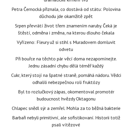
Petra Černocká přiznala, co dostává od státu: Polovina
důchodu jde okamžitě zpět
Srpen převrátí život třem znamením naruby. Čeká je
štěstí, odměna i změna, na kterou dlouho čekala
Vyřízeno: Fleury už si stihl s Muradovem domluvit
odvetu
Při bouřce na těchto pár věcí doma nezapomínejte.
Jednu zásadní chybu dělá téměř každý
Cukr, který stojí na špatné straně, pomáhá nádoru. Vědci
odhalili nebezpečnou roli fruktózy
Byl to rozlučkový zápas, okomentoval promotér
budoucnost hvězdy Oktagonu
Chlapec snědl sýr a zemřel. Mohla za to běžná bakterie
Barbaři nebyli primitivní, ale sofistikovaní. Historii totiž
psali vítězové