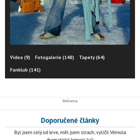
Videa (9)
Fotogalerie (148)
Tapety (64)
Fanklub (141)
Doporučené články
Byl jsem celý od krve, měl jsem strach, vylíčil Vémola
dramatické krmení lvů