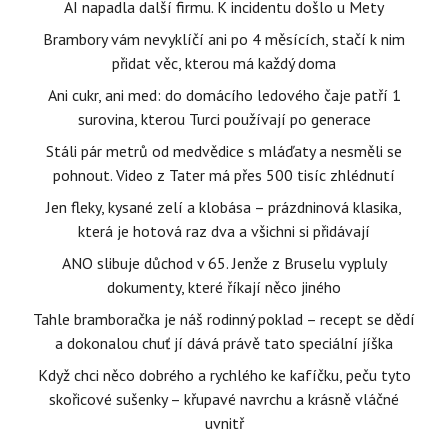
AI napadla další firmu. K incidentu došlo u Mety
Brambory vám nevyklíčí ani po 4 měsících, stačí k nim
přidat věc, kterou má každý doma
Ani cukr, ani med: do domácího ledového čaje patří 1
surovina, kterou Turci používají po generace
Stáli pár metrů od medvědice s mláďaty a nesměli se
pohnout. Video z Tater má přes 500 tisíc zhlédnutí
Jen fleky, kysané zelí a klobása – prázdninová klasika,
která je hotová raz dva a všichni si přidávají
ANO slibuje důchod v 65. Jenže z Bruselu vypluly
dokumenty, které říkají něco jiného
Tahle bramboračka je náš rodinný poklad – recept se dědí
a dokonalou chuť jí dává právě tato speciální jíška
Když chci něco dobrého a rychlého ke kafíčku, peču tyto
skořicové sušenky – křupavé navrchu a krásně vláčné
uvnitř