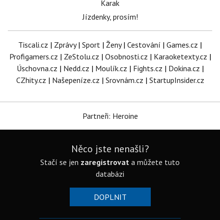
Karak
Jízdenky, prosím!
Tiscali.cz
|
Zprávy
|
Sport
|
Ženy
|
Cestování
|
Games.cz
|
Profigamers.cz
|
ZeStolu.cz
|
Osobnosti.cz
|
Karaoketexty.cz
|
Úschovna.cz
|
Nedd.cz
|
Moulík.cz
|
Fights.cz
|
Dokina.cz
|
CZhity.cz
|
Našepeníze.cz
|
Srovnám.cz
|
StartupInsider.cz
Partneři: Heroine
Něco jste nenašli?
Stačí se jen
zaregistrovat
a můžete tuto
databázi
DOPLNIT