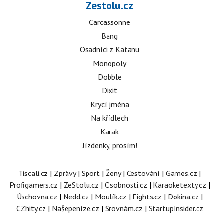
Zestolu.cz
Carcassonne
Bang
Osadníci z Katanu
Monopoly
Dobble
Dixit
Krycí jména
Na křídlech
Karak
Jízdenky, prosím!
Tiscali.cz
|
Zprávy
|
Sport
|
Ženy
|
Cestování
|
Games.cz
|
Profigamers.cz
|
ZeStolu.cz
|
Osobnosti.cz
|
Karaoketexty.cz
|
Úschovna.cz
|
Nedd.cz
|
Moulík.cz
|
Fights.cz
|
Dokina.cz
|
CZhity.cz
|
Našepeníze.cz
|
Srovnám.cz
|
StartupInsider.cz