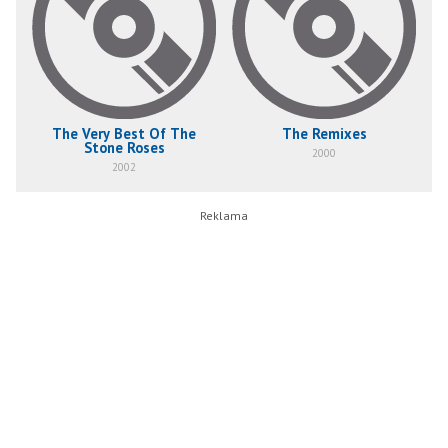
The Very Best Of The
The Remixes
Stone Roses
2000
2002