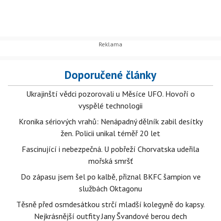
Doporučené články
Ukrajinští vědci pozorovali u Měsíce UFO. Hovoří o
vyspělé technologii
Kronika sériových vrahů: Nenápadný dělník zabil desítky
žen. Policii unikal téměř 20 let
Fascinující i nebezpečná. U pobřeží Chorvatska udeřila
mořská smršť
Do zápasu jsem šel po kalbě, přiznal BKFC šampion ve
službách Oktagonu
Těsně před osmdesátkou strčí mladší kolegyně do kapsy.
Nejkrásnější outfity Jany Švandové berou dech