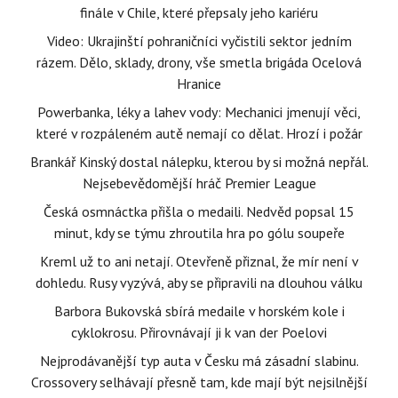
finále v Chile, které přepsaly jeho kariéru
Video: Ukrajinští pohraničníci vyčistili sektor jedním
rázem. Dělo, sklady, drony, vše smetla brigáda Ocelová
Hranice
Powerbanka, léky a lahev vody: Mechanici jmenují věci,
které v rozpáleném autě nemají co dělat. Hrozí i požár
Brankář Kinský dostal nálepku, kterou by si možná nepřál.
Nejsebevědomější hráč Premier League
Česká osmnáctka přišla o medaili. Nedvěd popsal 15
minut, kdy se týmu zhroutila hra po gólu soupeře
Kreml už to ani netají. Otevřeně přiznal, že mír není v
dohledu. Rusy vyzývá, aby se připravili na dlouhou válku
Barbora Bukovská sbírá medaile v horském kole i
cyklokrosu. Přirovnávají ji k van der Poelovi
Nejprodávanější typ auta v Česku má zásadní slabinu.
Crossovery selhávají přesně tam, kde mají být nejsilnější