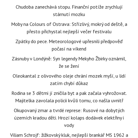
Chudoba zanechává stopu. Finanční potíže zrychlují
stárnutí mozku
Moby na Colours of Ostrava: Střízlivý, mokrý od deště, a
přesto přichystal nejlepší večer festivalu
Zpátky do pece. Meteorologové upřesnili předpověď
počasí na víkend
Zásnuby v Londýně: Syn legendy Mekyho Žbirky oznámil,
že se žení
Oleokantal z olivového oleje chrání mozek myší, u lidí
zatím chybí důkaz
Rodina se 3 dětmi jí zničila byt a pak začala vyhrožovat.
Majitelka zavolala policii kvůli tomu, co našla uvnitř
Okupovaný zmar a tvrdé represe: Rusové na dobytých
územích kradou děti. Hrozí kolaps dodávek elektřiny i
vody
Viliam Schrojf: žižkovský kluk, nejlepší brankář MS 1962 a