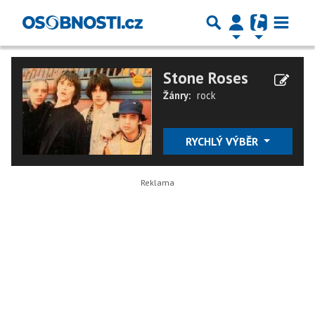
Stone Roses
Žánry:
rock
RYCHLÝ VÝBĚR