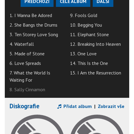
PŘEDCHOZÍ
CELÉ ALBUM
DALŠÍ
1. I Wanna Be Adored
9. Fools Gold
2. She Bangs the Drums
10. Begging You
3. Ten Storey Love Song
11. Elephant Stone
4. Waterfall
12. Breaking Into Heaven
5. Made of Stone
13. One Love
6. Love Spreads
14. This Is the One
7. What the World Is
15. I Am the Resurrection
Waiting For
8. Sally Cinnamon
Diskografie
Přidat album
|
Zobrazit vše