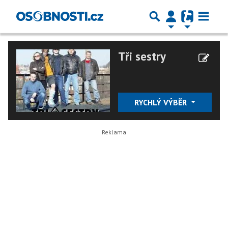
Tři sestry
RYCHLÝ VÝBĚR