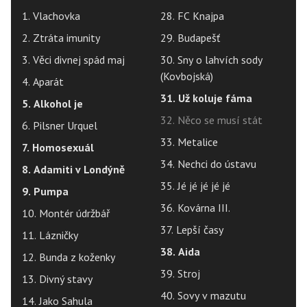
1. Vlachovka
28. FC Knajpa
2. Ztráta imunity
29. Budapešť
3. Věci divnej spád maj
30. Sny o lahvích sody
(Kovbojská)
4. Aparát
31. Už koluje fáma
5. Alkohol je
32. Něco se musí stát
6. Pilsner Urquel
33. Metalice
7. Homosexuál
34. Nechci do ústavu
8. Adamiti v Londýně
35. Jé jé jé jé jé
9. Pumpa
36. Kovárna III.
10. Montér údržbář
37. Lepší časy
11. Lázničky
38. Aida
12. Bunda z koženky
39. Stroj
13. Divný stavy
40. Sovy v mazutu
14. Jako Sahula