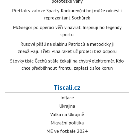
polotěžké váhy
Přetlak v záloze Sparty. Konkurenční boj může odnést i
reprezentant Sochůrek
McGregor po operaci věří v návrat. Inspirují ho legendy
sportu
Rusové přišli na slabinu Patriotů a metodicky ji
zneužívají. Třetí vlna raket už proletí bez odporu
Stovky tisíc Čechů stále čekají na chytrý elektroměr. Kdo
chce předběhnout frontu, zaplatí tisíce korun
Tiscali.cz
Inflace
Ukrajina
Válka na Ukrajině
Migrační politika
ME ve fotbale 2024