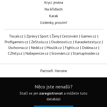
Krycí jména
Na křídlech
Karak
Jízdenky, prosím!
Tiscali.cz
|
Zprávy
|
Sport
|
Ženy
|
Cestování
|
Games.cz
|
Profigamers.cz
|
ZeStolu.cz
|
Osobnosti.cz
|
Karaoketexty.cz
|
Úschovna.cz
|
Nedd.cz
|
Moulík.cz
|
Fights.cz
|
Dokina.cz
|
CZhity.cz
|
Našepeníze.cz
|
Srovnám.cz
|
StartupInsider.cz
Partneři: Heroine
Něco jste nenašli?
Stačí se jen
zaregistrovat
a můžete tuto
databázi