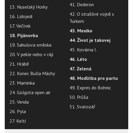
41. Dederon
15. Nuselský Horky
42. O strašlivé vojně s
16. Lidojedi
Turkem
17. Večírek
43. Mexiko
18. Pijánovka
44. Život je takovej
19. Sahulova směska
45. Kovárna I.
20. V pekle nebo v ráji
46. Léto
21. Hrábě
47. Zelená
22. Konec Bulla Máchy
48. Modlitba pro partu
23. Maminka
49. Expres do Bohnic
24. Golgota open air
50. Průša
25. Venda
51. Svatozář
26. Pyla
27. Kelti