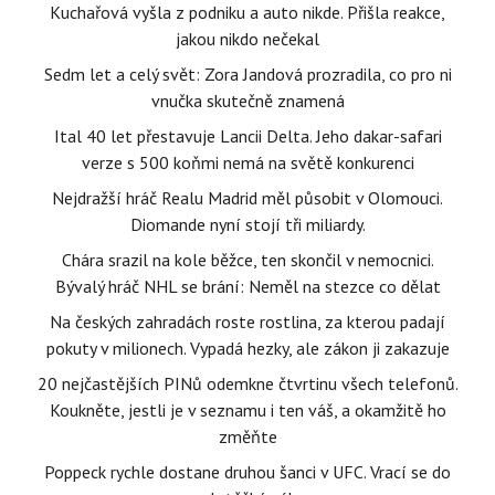
Kuchařová vyšla z podniku a auto nikde. Přišla reakce,
jakou nikdo nečekal
Sedm let a celý svět: Zora Jandová prozradila, co pro ni
vnučka skutečně znamená
Ital 40 let přestavuje Lancii Delta. Jeho dakar-safari
verze s 500 koňmi nemá na světě konkurenci
Nejdražší hráč Realu Madrid měl působit v Olomouci.
Diomande nyní stojí tři miliardy.
Chára srazil na kole běžce, ten skončil v nemocnici.
Bývalý hráč NHL se brání: Neměl na stezce co dělat
Na českých zahradách roste rostlina, za kterou padají
pokuty v milionech. Vypadá hezky, ale zákon ji zakazuje
20 nejčastějších PINů odemkne čtvrtinu všech telefonů.
Koukněte, jestli je v seznamu i ten váš, a okamžitě ho
změňte
Poppeck rychle dostane druhou šanci v UFC. Vrací se do