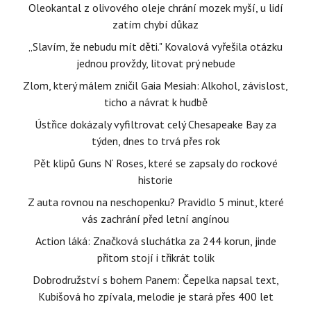
Oleokantal z olivového oleje chrání mozek myší, u lidí
zatím chybí důkaz
„Slavím, že nebudu mít děti." Kovalová vyřešila otázku
jednou provždy, litovat prý nebude
Zlom, který málem zničil Gaia Mesiah: Alkohol, závislost,
ticho a návrat k hudbě
Ústřice dokázaly vyfiltrovat celý Chesapeake Bay za
týden, dnes to trvá přes rok
Pět klipů Guns N‘ Roses, které se zapsaly do rockové
historie
Z auta rovnou na neschopenku? Pravidlo 5 minut, které
vás zachrání před letní angínou
Action láká: Značková sluchátka za 244 korun, jinde
přitom stojí i třikrát tolik
Dobrodružství s bohem Panem: Čepelka napsal text,
Kubišová ho zpívala, melodie je stará přes 400 let