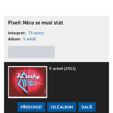
Píseň: Něco se musí stát
Interpret:
Tři sestry
Album:
V aréně
★
★
★
★
★
V aréně (2011)
PŘEDCHOZÍ
CELÉ ALBUM
DALŠÍ