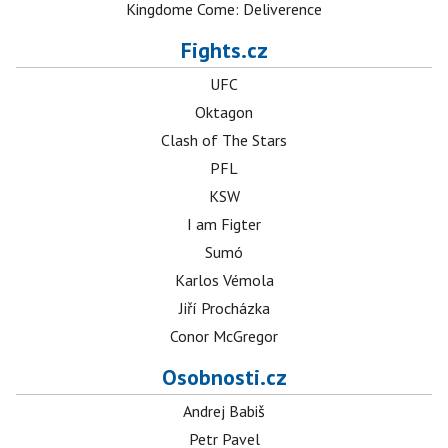
Kingdome Come: Deliverence
Fights.cz
UFC
Oktagon
Clash of The Stars
PFL
KSW
I am Figter
Sumó
Karlos Vémola
Jiří Procházka
Conor McGregor
Osobnosti.cz
Andrej Babiš
Petr Pavel