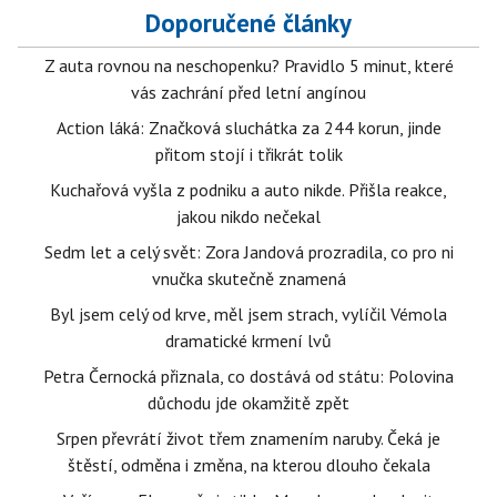
Doporučené články
Z auta rovnou na neschopenku? Pravidlo 5 minut, které
vás zachrání před letní angínou
Action láká: Značková sluchátka za 244 korun, jinde
přitom stojí i třikrát tolik
Kuchařová vyšla z podniku a auto nikde. Přišla reakce,
jakou nikdo nečekal
Sedm let a celý svět: Zora Jandová prozradila, co pro ni
vnučka skutečně znamená
Byl jsem celý od krve, měl jsem strach, vylíčil Vémola
dramatické krmení lvů
Petra Černocká přiznala, co dostává od státu: Polovina
důchodu jde okamžitě zpět
Srpen převrátí život třem znamením naruby. Čeká je
štěstí, odměna i změna, na kterou dlouho čekala