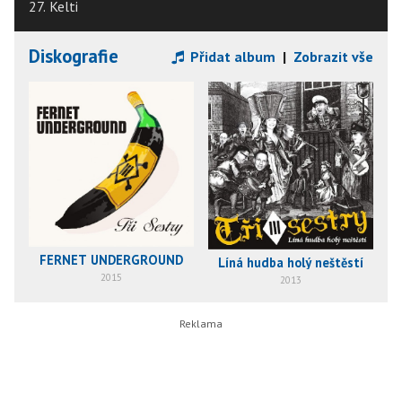
27. Kelti
Diskografie
Přidat album
|
Zobrazit vše
FERNET UNDERGROUND
Líná hudba holý neštěstí
2015
2013