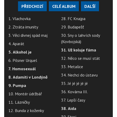
PŘEDCHOZÍ
CELÉ ALBUM
DALŠÍ
1. Vlachovka
28. FC Knajpa
2. Ztráta imunity
29. Budapešť
3. Věci divnej spád maj
30. Sny o lahvích sody
(Kovbojská)
4. Aparát
31. Už koluje fáma
5. Alkohol je
32. Něco se musí stát
6. Pilsner Urquel
33. Metalice
7. Homosexuál
34. Nechci do ústavu
8. Adamiti v Londýně
35. Jé jé jé jé jé
9. Pumpa
36. Kovárna III.
10. Montér údržbář
37. Lepší časy
11. Lázničky
38. Aida
12. Bunda z koženky
39. Stroj