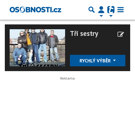
Tři sestry
RYCHLÝ VÝBĚR