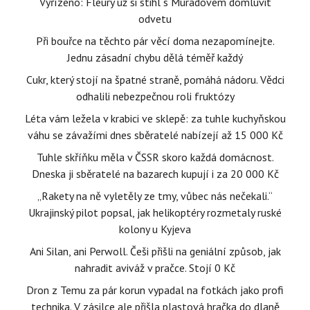
Vyřízeno: Fleury už si stihl s Muradovem domluvit
odvetu
Při bouřce na těchto pár věcí doma nezapomínejte.
Jednu zásadní chybu dělá téměř každý
Cukr, který stojí na špatné straně, pomáhá nádoru. Vědci
odhalili nebezpečnou roli fruktózy
Léta vám ležela v krabici ve sklepě: za tuhle kuchyňskou
váhu se závažími dnes sběratelé nabízejí až 15 000 Kč
Tuhle skříňku měla v ČSSR skoro každá domácnost.
Dneska ji sběratelé na bazarech kupují i za 20 000 Kč
„Rakety na ně vyletěly ze tmy, vůbec nás nečekali.“
Ukrajinský pilot popsal, jak helikoptéry rozmetaly ruské
kolony u Kyjeva
Ani Silan, ani Perwoll. Češi přišli na geniální způsob, jak
nahradit aviváž v pračce. Stojí 0 Kč
Dron z Temu za pár korun vypadal na fotkách jako profi
technika. V zásilce ale přišla plastová hračka do dlaně