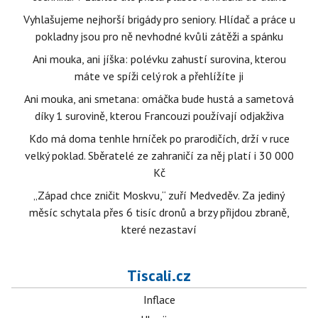
Vyhlašujeme nejhorší brigády pro seniory. Hlídač a práce u
pokladny jsou pro ně nevhodné kvůli zátěži a spánku
Ani mouka, ani jíška: polévku zahustí surovina, kterou
máte ve spíži celý rok a přehlížíte ji
Ani mouka, ani smetana: omáčka bude hustá a sametová
díky 1 surovině, kterou Francouzi používají odjakživa
Kdo má doma tenhle hrníček po prarodičích, drží v ruce
velký poklad. Sběratelé ze zahraničí za něj platí i 30 000
Kč
„Západ chce zničit Moskvu,“ zuří Medveděv. Za jediný
měsíc schytala přes 6 tisíc dronů a brzy přijdou zbraně,
které nezastaví
Tiscali.cz
Inflace