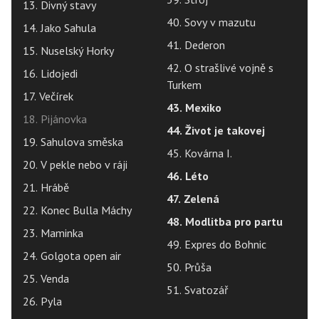
13. Divný stavy
40. Sovy v mazutu
14. Jako Sahula
41. Dederon
15. Nuselský Horky
42. O strašlivé vojně s
16. Lidojedi
Turkem
17. Večírek
43. Mexiko
18. Pijánovka
44. Život je takovej
19. Sahulova směska
45. Kovárna I.
20. V pekle nebo v ráji
46. Léto
21. Hrábě
47. Zelená
22. Konec Bulla Máchy
48. Modlitba pro partu
23. Maminka
49. Expres do Bohnic
24. Golgota open air
50. Průša
25. Venda
51. Svatozář
26. Pyla