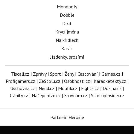
Monopoly
Dobble
Dixit
Krycí jména
Na křídlech
Karak
Jízdenky, prosím!
Tiscali.cz
|
Zprávy
|
Sport
|
Ženy
|
Cestování
|
Games.cz
|
Profigamers.cz
|
ZeStolu.cz
|
Osobnosti.cz
|
Karaoketexty.cz
|
Úschovna.cz
|
Nedd.cz
|
Moulík.cz
|
Fights.cz
|
Dokina.cz
|
CZhity.cz
|
Našepeníze.cz
|
Srovnám.cz
|
StartupInsider.cz
Partneři: Heroine