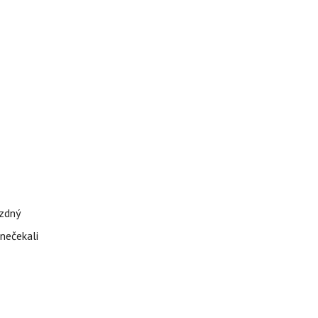
ázdný
 nečekali