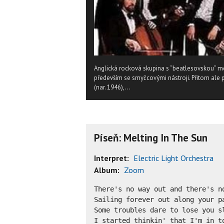
Anglická rocková skupina s “beatlesovskou” me
především se smyčcovými nástroji. Přitom ale po
(nar. 1946),...
Píseň: Melting In The Sun
Interpret:
Electric Light Orchestra
Album:
Zoom
There's no way out and there's no
Sailing forever out along your pa
Some troubles dare to lose you sl
I started thinkin' that I'm in to