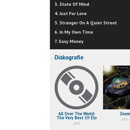
3. State Of Mind
4. Just For Love
5. Stranger On A Quiet Street
6. In My Own Time
7. Easy Money
Diskografie
All Over The World:
Zoo
The Very Best Of Elo
2001
2005