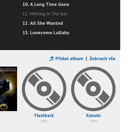
10. A Long Time Gone
11. Melting In The Sun
12. All She Wanted
13. Lonesome Lullaby
Přidat album
|
Zobrazit vše
m
Flashback
Xanadu
2000
1998