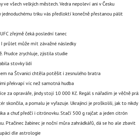
ahy ve všech velkých městech. Vedra nepoleví ani v Česku
íky jednoduchému triku vás předloktí konečně přestanou pálit
v UFC zřejmě čeká poslední tanec
 I průlet může mít závažné následky
 Prudce zrychluje, zjistila studie
bila stovky lidí
nem na Štvanici chtěla potěšit i zesnulého bratra
nimi překvapí víc než samotná hudba
íce za opraváře, jindy stojí 10 000 Kč. Regál s nářadím je věčně pr
ér skončila, a pomalu je vyřazuje. Ukrajinci je proškolili, jak to nikdy
ika a chuť předčí i citrónovku. Stačí 500 g rajčat a jeden citrón
ku. Ptačinec žabinec je noční můra zahrádkářů, dá se ho ale zbavit
upáci dle astrologie