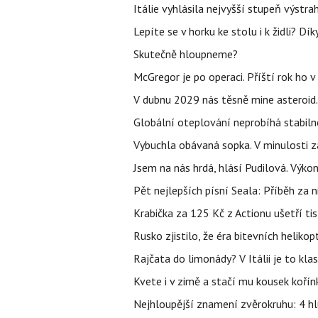
Itálie vyhlásila nejvyšší stupeň výstr
Lepíte se v horku ke stolu i k židli? D
Skutečně hloupneme?
McGregor je po operaci. Příští rok ho 
V dubnu 2029 nás těsně mine asteroid.
Globální oteplování neprobíhá stabilně.
Vybuchla obávaná sopka. V minulosti za
Jsem na nás hrdá, hlásí Pudilová. Výko
Pět nejlepších písní Seala: Příběh za 
Krabička za 125 Kč z Actionu ušetří tis
Rusko zjistilo, že éra bitevních helikopt
Rajčata do limonády? V Itálii je to klas
Kvete i v zimě a stačí mu kousek kořín
Nejhloupější znamení zvěrokruhu: 4 hl