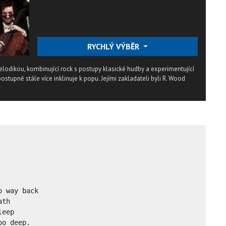
RYCHLÝ VÝBĚR
lodikou, kombinující rock s postupy klasické hudby a experimentující
stupně stále více inklinuje k popu. Jejími zakladateli byli R. Wood
 way back

th

eep

o deep.
