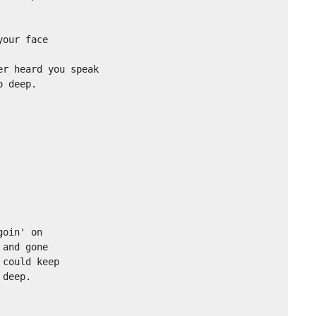
our face

r heard you speak

 deep.

oin' on

and gone

could keep

deep.
