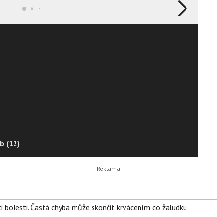
b (12)
ti bolesti. Častá chyba může skončit krvácením do žaludku