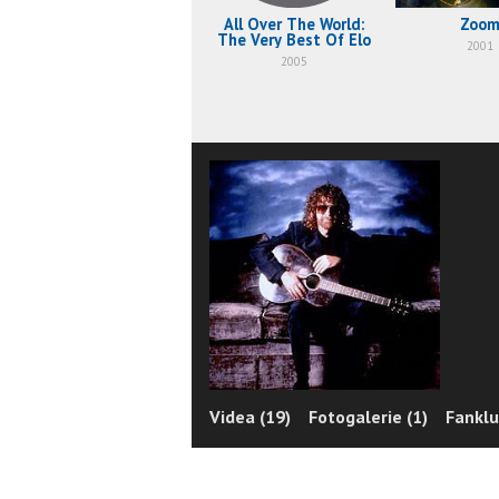
All Over The World:
Zoo
The Very Best Of Elo
2001
2005
Videa (19)
Fotogalerie (1)
Fanklu