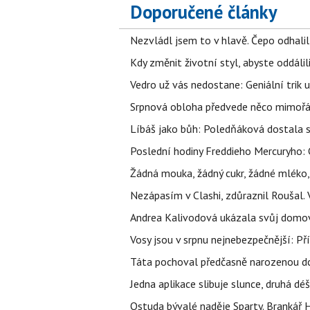
Doporučené články
Nezvládl jsem to v hlavě. Čepo odhal
Kdy změnit životní styl, abyste oddáli
Vedro už vás nedostane: Geniální trik 
Srpnová obloha předvede něco mimořád
Líbáš jako bůh: Poledňáková dostala s
Poslední hodiny Freddieho Mercuryho: 
Žádná mouka, žádný cukr, žádné mléko,
Nezápasím v Clashi, zdůraznil Roušal. 
Andrea Kalivodová ukázala svůj domov:
Vosy jsou v srpnu nejnebezpečnější: Pří
Táta pochoval předčasně narozenou dcer
Jedna aplikace slibuje slunce, druhá dé
Ostuda bývalé naděje Sparty. Brankář 