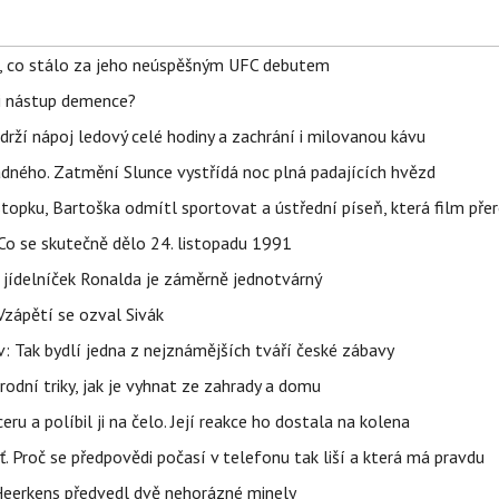
il, co stálo za jeho neúspěšným UFC debutem
li nástup demence?
udrží nápoj ledový celé hodiny a zachrání i milovanou kávu
ného. Zatmění Slunce vystřídá noc plná padajících hvězd
topku, Bartoška odmítl sportovat a ústřední píseň, která film pře
Co se skutečně dělo 24. listopadu 1991
 jídelníček Ronalda je záměrně jednotvárný
Vzápětí se ozval Sivák
 Tak bydlí jedna z nejznámějších tváří české zábavy
rodní triky, jak je vyhnat ze zahrady a domu
u a políbil ji na čelo. Její reakce ho dostala na kolena
šť. Proč se předpovědi počasí v telefonu tak liší a která má pravdu
Heerkens předvedl dvě nehorázné minely