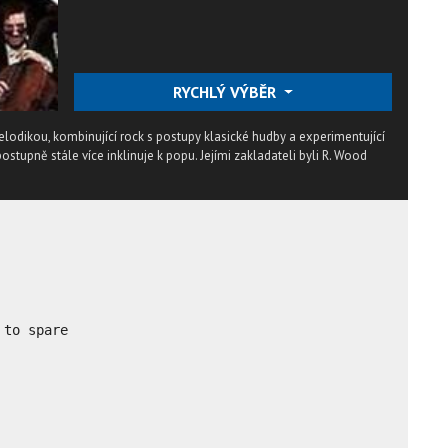
RYCHLÝ VÝBĚR
lodikou, kombinující rock s postupy klasické hudby a experimentující
stupně stále více inklinuje k popu. Jejími zakladateli byli R. Wood
to spare
