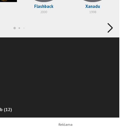
m
Flashback
Xanadu
2000
1998
b (12)