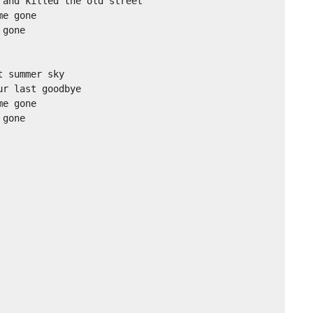
and killed the old street

e gone

gone

 summer sky

r last goodbye

e gone

gone
