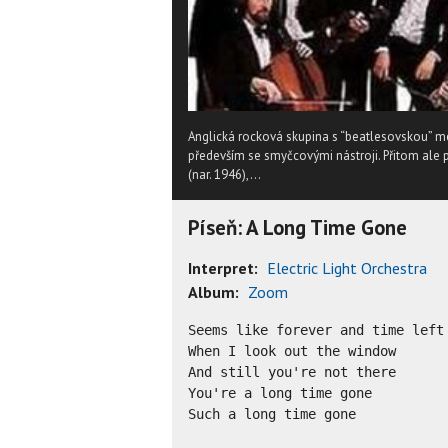
Anglická rocková skupina s “beatlesovskou” me
především se smyčcovými nástroji. Přitom ale po
(nar. 1946),...
Píseň: A Long Time Gone
Interpret:
Electric Light Orchestra
Album:
Zoom
Seems like forever and time left 
When I look out the window

And still you're not there

You're a long time gone

Such a long time gone
