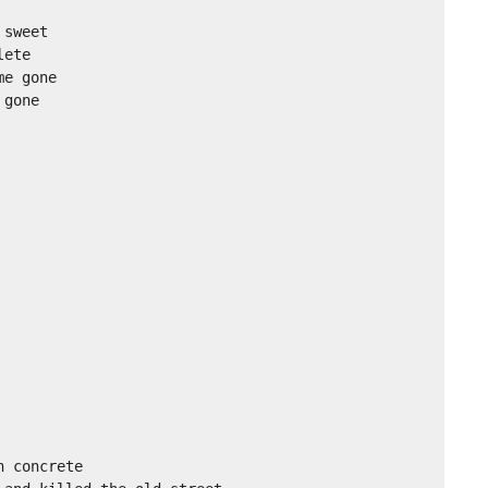
sweet

ete

e gone

gone

 concrete
