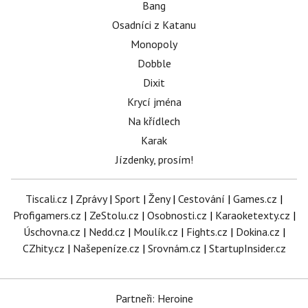
Bang
Osadníci z Katanu
Monopoly
Dobble
Dixit
Krycí jména
Na křídlech
Karak
Jízdenky, prosím!
Tiscali.cz
|
Zprávy
|
Sport
|
Ženy
|
Cestování
|
Games.cz
|
Profigamers.cz
|
ZeStolu.cz
|
Osobnosti.cz
|
Karaoketexty.cz
|
Úschovna.cz
|
Nedd.cz
|
Moulík.cz
|
Fights.cz
|
Dokina.cz
|
CZhity.cz
|
Našepeníze.cz
|
Srovnám.cz
|
StartupInsider.cz
Partneři: Heroine