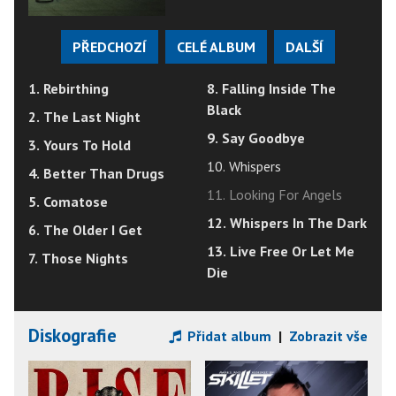
PŘEDCHOZÍ
CELÉ ALBUM
DALŠÍ
1. Rebirthing
8. Falling Inside The
Black
2. The Last Night
9. Say Goodbye
3. Yours To Hold
10. Whispers
4. Better Than Drugs
11. Looking For Angels
5. Comatose
12. Whispers In The Dark
6. The Older I Get
13. Live Free Or Let Me
7. Those Nights
Die
Diskografie
Přidat album
|
Zobrazit vše