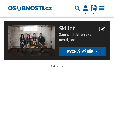
Skillet
Žánry:
elektronická
,
metal
,
rock
RYCHLÝ VÝBĚR