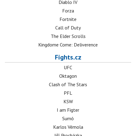
Diablo IV
Forza
Fortnite
Call of Duty
The Elder Scrolls
Kingdome Come: Deliverence
Fights.cz
UFC
Oktagon
Clash of The Stars
PFL
KSW
I am Figter
Sumó
Karlos Vémola
Jiří Procházka