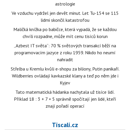
astrologie
Ve vzduchu vydržel jen devět minut. Let Tu-154 se 115
lidmi skončil katastrofou
Maličká knížka po babičce, která vypadá, že se každou
chvíli rozpadne, může mít cenu tisíců korun
„Azbest IT světa“: 70 % světových transakcí běží na
programovacím jazyce z roku 1959. Nikdo ho neumí
nahradit
Střelba u Kremlu kvůli e-shopu za biliony, Putin panikaří.
Wildberries ovládají kavkazské klany a teď po něm jde i
Kyjev
Tato matematická hádanka nachytala už tisíce lidí.
Příklad 18 : 3 + 7 × 5 správně spočítají jen lidé, kteří
znají pořadí operací
Tiscali.cz