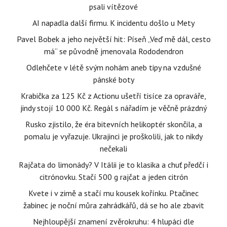
psali vítězové
AI napadla další firmu. K incidentu došlo u Mety
Pavel Bobek a jeho největší hit: Píseň „Veď mě dál, cesto
má“ se původně jmenovala Rododendron
Odlehčete v létě svým nohám aneb tipy na vzdušné
pánské boty
Krabička za 125 Kč z Actionu ušetří tisíce za opraváře,
jindy stojí 10 000 Kč. Regál s nářadím je věčně prázdný
Rusko zjistilo, že éra bitevních helikoptér skončila, a
pomalu je vyřazuje. Ukrajinci je proškolili, jak to nikdy
nečekali
Rajčata do limonády? V Itálii je to klasika a chuť předčí i
citrónovku. Stačí 500 g rajčat a jeden citrón
Kvete i v zimě a stačí mu kousek kořínku. Ptačinec
žabinec je noční můra zahrádkářů, dá se ho ale zbavit
Nejhloupější znamení zvěrokruhu: 4 hlupáci dle