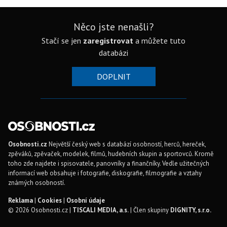
Něco jste nenašli?
Stačí se jen
zaregistrovat
a můžete tuto
databázi
DOPLNIT
Osobnosti.cz
Největší český web s databází osobností, herců, hereček,
zpěváků, zpěvaček, modelek, filmů, hudebních skupin a sportovců. Kromě
toho zde najdete i spisovatele, panovníky a finančníky. Vedle užitečných
informací web obsahuje i fotografie, diskografie, filmografie a vztahy
známých osobností.
Reklama
|
Cookies
|
Osobní údaje
© 2026 Osobnosti.cz |
TISCALI MEDIA, a.s.
| Člen skupiny
DIGNITY, s.r.o.