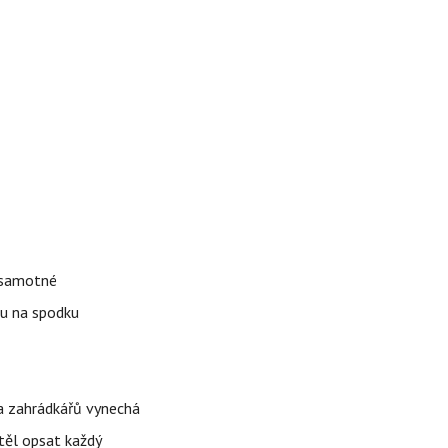
k samotné
ku na spodku
ina zahrádkářů vynechá
těl opsat každý