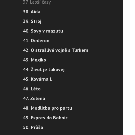
37. Lepší časy
38. Aida
39. Stroj
40. Sovy v mazutu
41. Dederon
42. O strašlivé vojně s Turkem
43. Mexiko
44. Život je takovej
45. Kovárna I.
46. Léto
47. Zelená
48. Modlitba pro partu
49. Expres do Bohnic
50. Průša