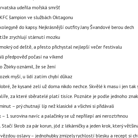
orvatska udeřila mořská smršť
 BKFC šampion ve službách Oktagonu
olegyně do kapsy. Nejkrásnější outfity Jany Švandové berou dech
íže zrychlují stárnutí mozku
mokrý od deště, a přesto přichystal nejlepší večer festivalu
ili předpověď počasí na víkend
 Žbirky oznámil, že se žení
ozek myší, u lidí zatím chybí důkaz
obré, že kysané zelí už doma nikdo nechce. Skvělé k masu i jen ta
alíře, za které sběratelé platí tisíce. Poznáte je podle jednoho zna
ut – prý chutnají líp než klasické a všichni si přidávali
 – 1 surovina navíc a palačinky se už nepřilepí ani neroztrhnou
. Stačí škrob za pár korun, jód z lékárničky a jeden krok, který větš
ězdou oslavy – jednohubky zmizely rychlostí blesku a recept si ch