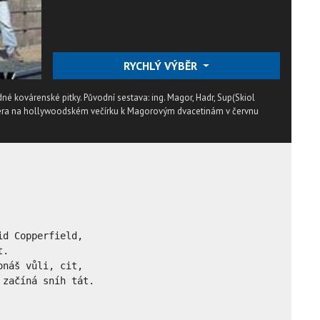
RYCHLÝ VÝBĚR
né kovárenské pitky. Původní sestava: ing. Magor, Hadr, Sup(Skiol
miéra na hollywoodském večírku k Magorovým dvacetinám v červnu
d Copperfield,

.

náš vůli, cit,

začíná sníh tát.
