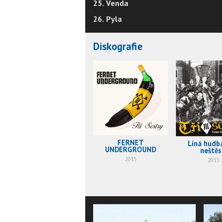
25. Venda
26. Pyla
Diskografie
FERNET
Líná hudba
UNDERGROUND
neštěs
2015
2013