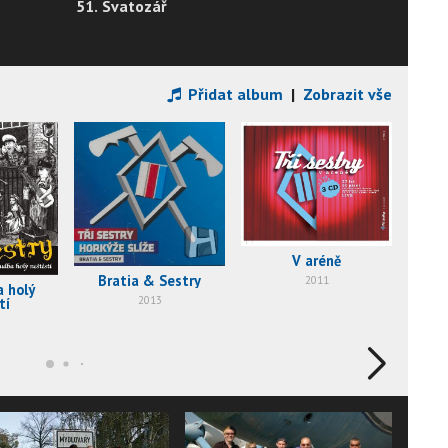
51. Svatozář
Přidat album
|
Zobrazit vše
V aréně
Bratia & Sestry
2011
 holý
2013
tí