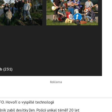
b (231)
FO. Hovoří o vyspělé technologii
ík zabil desítky žen. Policii unikal téměř 20 let