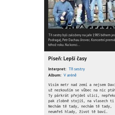
Tři sestry byli založeny na jaře 1985 během jed
Podraga), Petr Dachau Jírovec. Koncertní pre
téhož roku. Na konci...
Píseň: Lepší časy
Interpret:
Tři sestry
Album:
V aréně
Visím metr nad zemí a nejsem Davi
už nezkouším se vůbec na nic ptát
Ty párkrát přejdeš ulici, nepřeko
pak zlobně stojíš, na vlasech ti 
Nechám tě tady, nechám tě tady,

neumřeš hlady, život tě baví.
