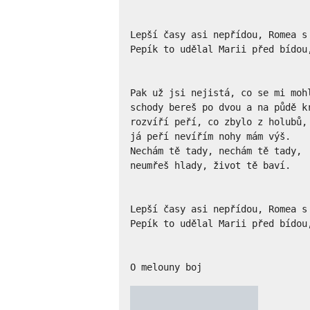
Lepší časy asi nepřídou, Romea s 
Pepík to udělal Marii před bídou
Pak už jsi nejistá, co se mi mohl
schody bereš po dvou a na půdě kr
rozvíří peří, co zbylo z holubů,

já peří nevířím nohy mám výš.

Nechám tě tady, nechám tě tady,

neumřeš hlady, život tě baví.

Lepší časy asi nepřídou, Romea s 
Pepík to udělal Marii před bídou
O melouny boj
★
★
★
★
★