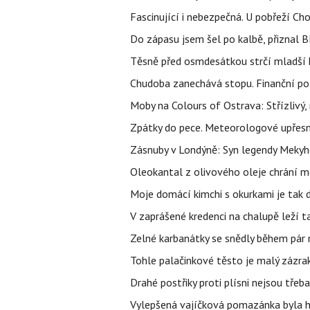
Fascinující i nebezpečná. U pobřeží Ch
Do zápasu jsem šel po kalbě, přiznal
Těsně před osmdesátkou strčí mladší k
Chudoba zanechává stopu. Finanční pot
Moby na Colours of Ostrava: Střízlivý, 
Zpátky do pece. Meteorologové upřesn
Zásnuby v Londýně: Syn legendy Mekyho
Oleokantal z olivového oleje chrání m
Moje domácí kimchi s okurkami je tak d
V zaprášené kredenci na chalupě leží t
Zelné karbanátky se snědly během pár min
Tohle palačinkové těsto je malý zázrak
Drahé postřiky proti plísni nejsou třeba
Vylepšená vajíčková pomazánka byla hv