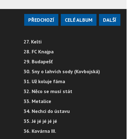
PŘEDCHOZÍ
CELÉ ALBUM
DALŠÍ
27. Kelti
28. FC Knajpa
29. Budapešť
30. Sny o lahvích sody (Kovbojská)
31. Už koluje fáma
32. Něco se musí stát
33. Metalice
34. Nechci do ústavu
35. Jé jé jé jé jé
36. Kovárna III.