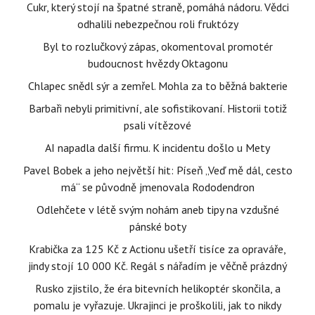
Cukr, který stojí na špatné straně, pomáhá nádoru. Vědci
odhalili nebezpečnou roli fruktózy
Byl to rozlučkový zápas, okomentoval promotér
budoucnost hvězdy Oktagonu
Chlapec snědl sýr a zemřel. Mohla za to běžná bakterie
Barbaři nebyli primitivní, ale sofistikovaní. Historii totiž
psali vítězové
AI napadla další firmu. K incidentu došlo u Mety
Pavel Bobek a jeho největší hit: Píseň „Veď mě dál, cesto
má“ se původně jmenovala Rododendron
Odlehčete v létě svým nohám aneb tipy na vzdušné
pánské boty
Krabička za 125 Kč z Actionu ušetří tisíce za opraváře,
jindy stojí 10 000 Kč. Regál s nářadím je věčně prázdný
Rusko zjistilo, že éra bitevních helikoptér skončila, a
pomalu je vyřazuje. Ukrajinci je proškolili, jak to nikdy