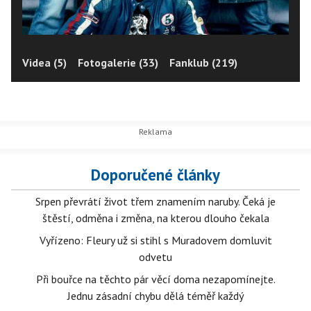
Videa (5)
Fotogalerie (33)
Fanklub (219)
Doporučené články
Srpen převrátí život třem znamením naruby. Čeká je
štěstí, odměna i změna, na kterou dlouho čekala
Vyřízeno: Fleury už si stihl s Muradovem domluvit
odvetu
Při bouřce na těchto pár věcí doma nezapomínejte.
Jednu zásadní chybu dělá téměř každý