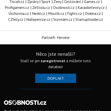
Tiscali.cz
|
Zprávy
|
Sport
|
Ženy
|
Cestování
|
Games.cz
|
Profigamers.cz
|
ZeStolu.cz
|
Osobnosti.cz
|
Karaoketexty.cz
|
Úschovna.cz
|
Nedd.cz
|
Moulík.cz
|
Fights.cz
|
Dokina.cz
|
CZhity.cz
|
Našepeníze.cz
|
Srovnám.cz
|
StartupInsider.cz
Partneři: Heroine
Něco jste nenašli?
Stačí se jen
zaregistrovat
a můžete tuto
databázi
DOPLNIT