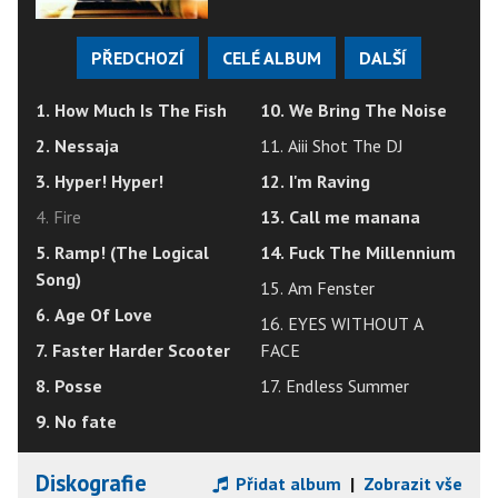
PŘEDCHOZÍ
CELÉ ALBUM
DALŠÍ
1. How Much Is The Fish
10. We Bring The Noise
2. Nessaja
11. Aiii Shot The DJ
3. Hyper! Hyper!
12. I'm Raving
4. Fire
13. Call me manana
5. Ramp! (The Logical
14. Fuck The Millennium
Song)
15. Am Fenster
6. Age Of Love
16. EYES WITHOUT A
7. Faster Harder Scooter
FACE
8. Posse
17. Endless Summer
9. No fate
Diskografie
Přidat album
|
Zobrazit vše