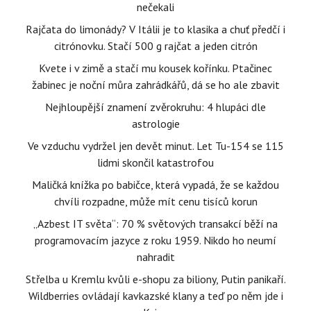
nečekali
Rajčata do limonády? V Itálii je to klasika a chuť předčí i
citrónovku. Stačí 500 g rajčat a jeden citrón
Kvete i v zimě a stačí mu kousek kořínku. Ptačinec
žabinec je noční můra zahrádkářů, dá se ho ale zbavit
Nejhloupější znamení zvěrokruhu: 4 hlupáci dle
astrologie
Ve vzduchu vydržel jen devět minut. Let Tu-154 se 115
lidmi skončil katastrofou
Maličká knížka po babičce, která vypadá, že se každou
chvíli rozpadne, může mít cenu tisíců korun
„Azbest IT světa“: 70 % světových transakcí běží na
programovacím jazyce z roku 1959. Nikdo ho neumí
nahradit
Střelba u Kremlu kvůli e-shopu za biliony, Putin panikaří.
Wildberries ovládají kavkazské klany a teď po něm jde i