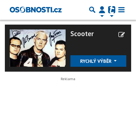
Scooter
RYCHLÝ VÝBĚR