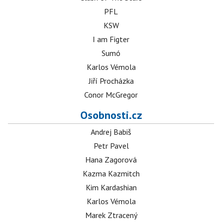
PFL
KSW
I am Figter
Sumó
Karlos Vémola
Jiří Procházka
Conor McGregor
Osobnosti.cz
Andrej Babiš
Petr Pavel
Hana Zagorová
Kazma Kazmitch
Kim Kardashian
Karlos Vémola
Marek Ztracený