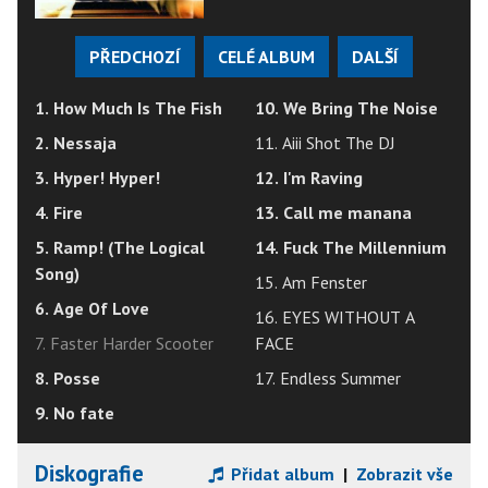
PŘEDCHOZÍ
CELÉ ALBUM
DALŠÍ
1. How Much Is The Fish
10. We Bring The Noise
2. Nessaja
11. Aiii Shot The DJ
3. Hyper! Hyper!
12. I'm Raving
4. Fire
13. Call me manana
5. Ramp! (The Logical
14. Fuck The Millennium
Song)
15. Am Fenster
6. Age Of Love
16. EYES WITHOUT A
7. Faster Harder Scooter
FACE
8. Posse
17. Endless Summer
9. No fate
Diskografie
Přidat album
|
Zobrazit vše