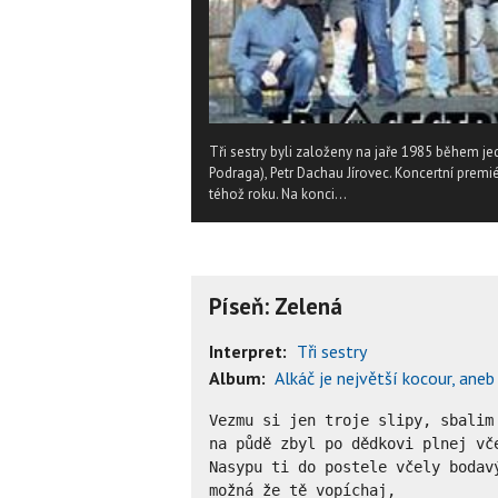
Tři sestry byli založeny na jaře 1985 během jed
Podraga), Petr Dachau Jírovec. Koncertní pre
téhož roku. Na konci...
Píseň: Zelená
Interpret:
Tři sestry
Album:
Alkáč je největší kocour, aneb
Vezmu si jen troje slipy, sbalim 
na půdě zbyl po dědkovi plnej vče
Nasypu ti do postele včely bodavý
možná že tě vopíchaj,
