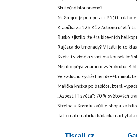
Skutečně hloupneme?
McGregor je po operaci. Příští rok ho 
Krabička za 125 Kč z Actionu ušetří tis
Rusko zjistilo, že éra bitevních helikopt
Rajčata do limonády? V Itálii je to klas
Kvete i v zimě a stačí mu kousek kořín
Nejhloupější znamení zvěrokruhu: 4 hl
Ve vzduchu vydržel jen devět minut. L
Maličká knížka po babičce, která vypad
„Azbest IT světa“: 70 % světových tra
Střelba u Kremlu kvůli e-shopu za bilio
Tato matematická hádanka nachytala už t
Tiscali.cz
Ga