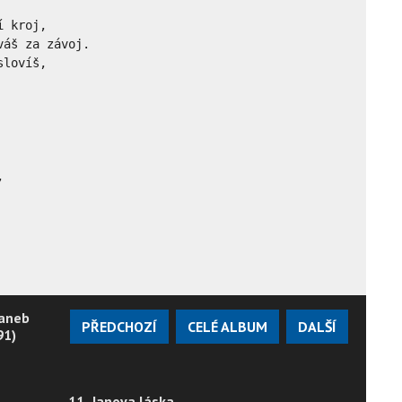
 kroj,

áš za závoj.

lovíš, 





 aneb
PŘEDCHOZÍ
CELÉ ALBUM
DALŠÍ
91)
11. Janova láska