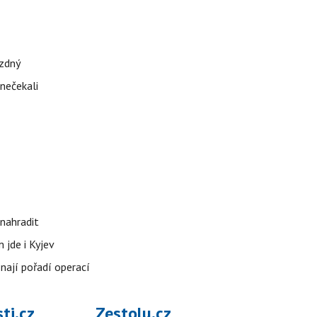
ázdný
 nečekali
nahradit
 jde i Kyjev
znají pořadí operací
ti.cz
Zestolu.cz