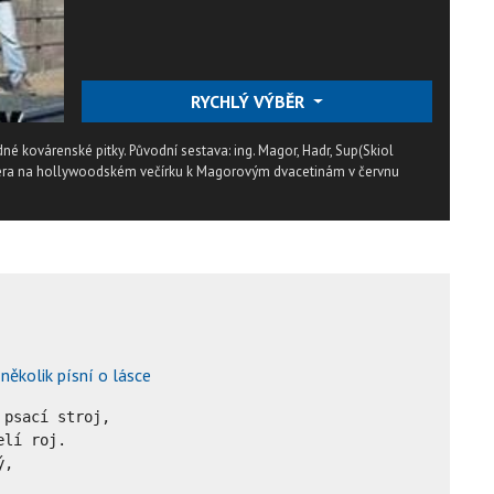
RYCHLÝ VÝBĚR
né kovárenské pitky. Původní sestava: ing. Magor, Hadr, Sup(Skiol
miéra na hollywoodském večírku k Magorovým dvacetinám v červnu
 několik písní o lásce
psací stroj,

lí roj.

, 
