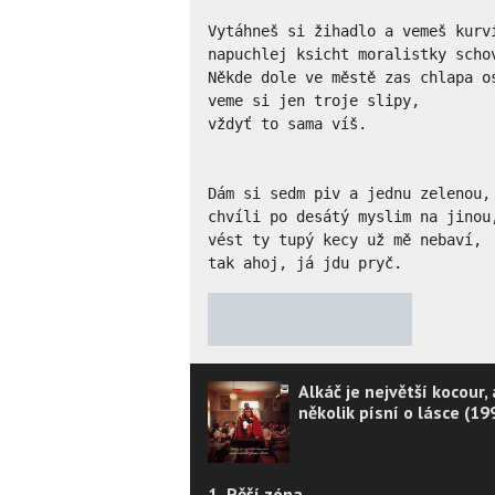
Vytáhneš si žihadlo a vemeš kurví
napuchlej ksicht moralistky schov
Někde dole ve městě zas chlapa os
veme si jen troje slipy,

vždyť to sama víš.

Dám si sedm piv a jednu zelenou, 
chvíli po desátý myslim na jinou,
vést ty tupý kecy už mě nebaví, 

tak ahoj, já jdu pryč.
★
★
★
★
★
Alkáč je největší kocour,
několik písní o lásce (19
1. Pěší zóna