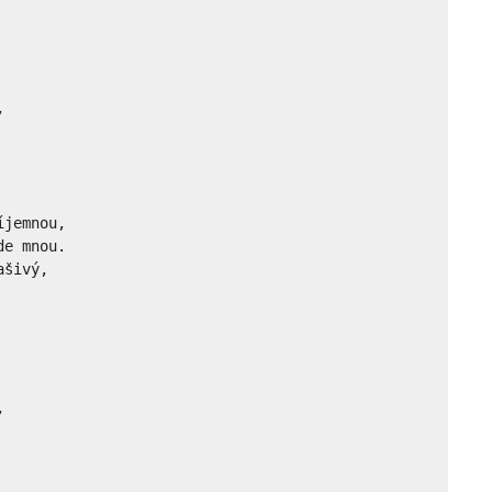




jemnou,

e mnou.

šivý, 




