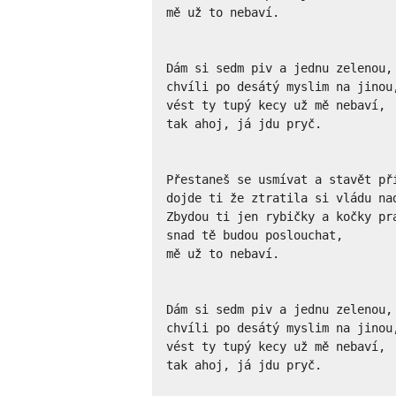
mě už to nebaví.

Dám si sedm piv a jednu zelenou, 
chvíli po desátý myslim na jinou,
vést ty tupý kecy už mě nebaví, 

tak ahoj, já jdu pryč.

Přestaneš se usmívat a stavět pří
dojde ti že ztratila si vládu nad
Zbydou ti jen rybičky a kočky pra
snad tě budou poslouchat,

mě už to nebaví.

Dám si sedm piv a jednu zelenou, 
chvíli po desátý myslim na jinou,
vést ty tupý kecy už mě nebaví,

tak ahoj, já jdu pryč.
