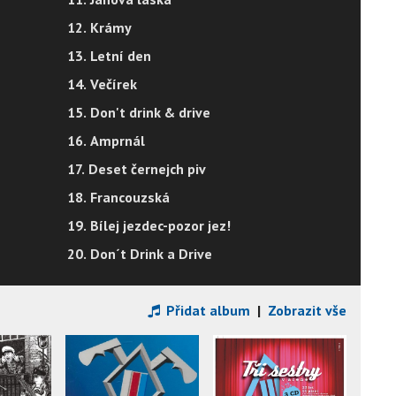
12. Krámy
13. Letní den
14. Večírek
15. Don't drink & drive
16. Amprnál
17. Deset černejch piv
18. Francouzská
19. Bílej jezdec-pozor jez!
20. Don´t Drink a Drive
Přidat album
|
Zobrazit vše