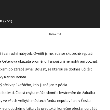
b (231)
 i zahradní nábytek. Ověřili jsme, zda se skutečně vyplatí
la Ceterová ukázala proměnu, fanoušci ji nemohli ani poznat
kem po ztrátě syna: Bolest, se kterou se dodnes učí žít
tky Karlos Benda
ý překvapí každého, kdo ji zná jen z pódia
ti bolesti. Častá chyba může skončit krvácením do žaludku
ahy ve všech velkých městech. Vedra nepoleví ani v Česku
íky jednoduchému triku vás předloktí konečně přestanou pálit