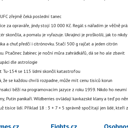
v UFC zřejmě čeká poslední tanec
íce za opraváře, jindy stojí 10 000 Kč. Regál s nářadím je věčně pr
ér skončila, a pomalu je vyřazuje. Ukrajinci je proškolili, jak to nikdy
ika a chuť předčí i citrónovku. Stačí 500 g rajčat a jeden citrón
ku. Ptačinec žabinec je noční můra zahrádkářů, dá se ho ale zbavit
upáci dle astrologie
et Tu-154 se 115 lidmi skončil katastrofou
á, že se každou chvíli rozpadne, může mít cenu tisíců korun
nsakcí běží na programovacím jazyce z roku 1959. Nikdo ho neumí 
ny, Putin panikaří. Wildberries ovládají kavkazské klany a teď po něm
isíce lidí. Příklad 18 : 3 + 7 × 5 správně spočítají jen lidé, kteří 
mes.cz
Fights.cz
Osobnos