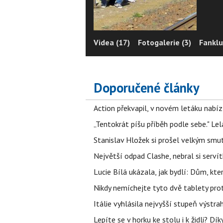
Videa (17)
Fotogalerie (3)
Fanklu
Doporučené články
Action překvapil, v novém letáku nabízí
„Tentokrát píšu příběh podle sebe." Le
Stanislav Hložek si prošel velkým smut
Největší odpad Clashe, nebral si serví
Lucie Bílá ukázala, jak bydlí: Dům, kter
Nikdy nemíchejte tyto dvě tablety pro
Itálie vyhlásila nejvyšší stupeň výstr
Lepíte se v horku ke stolu i k židli? D