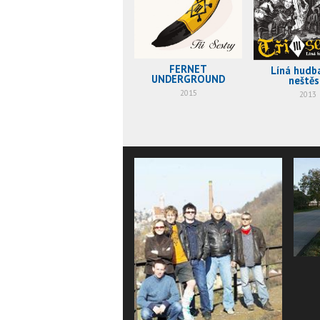
FERNET
Líná hudba
UNDERGROUND
neštěs
2015
2013