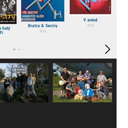
V aréně
Bratia & Sestry
2011
 holý
2013
tí