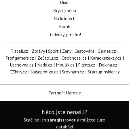
Dixit
Krycí jména
Na křídlech
Karak
Jízdenky, prosím!
Tiscali.cz
|
Zprávy
|
Sport
|
Ženy
|
Cestování
|
Games.cz
|
Profigamers.cz
|
ZeStolu.cz
|
Osobnosti.cz
|
Karaoketexty.cz
|
Úschovna.cz
|
Nedd.cz
|
Moulík.cz
|
Fights.cz
|
Dokina.cz
|
CZhity.cz
|
Našepeníze.cz
|
Srovnám.cz
|
StartupInsider.cz
Partneři: Heroine
Něco jste nenašli?
Stačí se jen
zaregistrovat
a můžete tuto
databázi