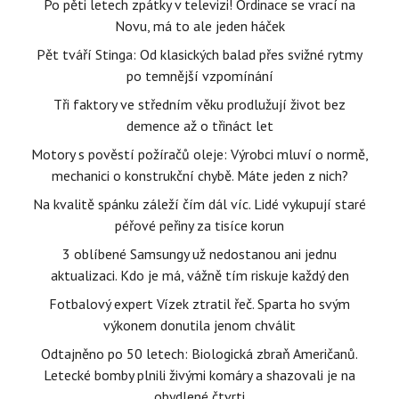
Po pěti letech zpátky v televizi! Ordinace se vrací na
Novu, má to ale jeden háček
Pět tváří Stinga: Od klasických balad přes svižné rytmy
po temnější vzpomínání
Tři faktory ve středním věku prodlužují život bez
demence až o třináct let
Motory s pověstí požíračů oleje: Výrobci mluví o normě,
mechanici o konstrukční chybě. Máte jeden z nich?
Na kvalitě spánku záleží čím dál víc. Lidé vykupují staré
péřové peřiny za tisíce korun
3 oblíbené Samsungy už nedostanou ani jednu
aktualizaci. Kdo je má, vážně tím riskuje každý den
Fotbalový expert Vízek ztratil řeč. Sparta ho svým
výkonem donutila jenom chválit
Odtajněno po 50 letech: Biologická zbraň Američanů.
Letecké bomby plnili živými komáry a shazovali je na
obydlené čtvrti