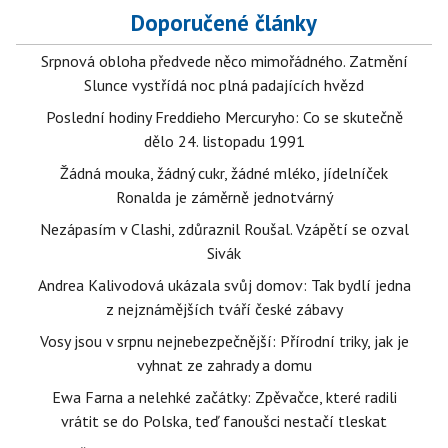
Doporučené články
Srpnová obloha předvede něco mimořádného. Zatmění
Slunce vystřídá noc plná padajících hvězd
Poslední hodiny Freddieho Mercuryho: Co se skutečně
dělo 24. listopadu 1991
Žádná mouka, žádný cukr, žádné mléko, jídelníček
Ronalda je záměrně jednotvárný
Nezápasím v Clashi, zdůraznil Roušal. Vzápětí se ozval
Sivák
Andrea Kalivodová ukázala svůj domov: Tak bydlí jedna
z nejznámějších tváří české zábavy
Vosy jsou v srpnu nejnebezpečnější: Přírodní triky, jak je
vyhnat ze zahrady a domu
Ewa Farna a nelehké začátky: Zpěvačce, které radili
vrátit se do Polska, teď fanoušci nestačí tleskat