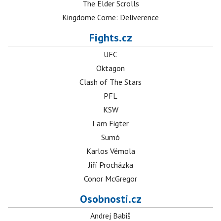
The Elder Scrolls
Kingdome Come: Deliverence
Fights.cz
UFC
Oktagon
Clash of The Stars
PFL
KSW
I am Figter
Sumó
Karlos Vémola
Jiří Procházka
Conor McGregor
Osobnosti.cz
Andrej Babiš