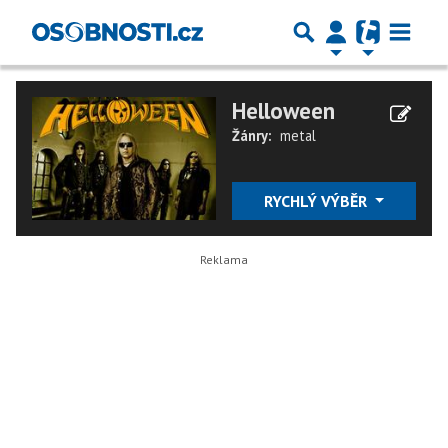
Helloween
Žánry:
metal
RYCHLÝ VÝBĚR