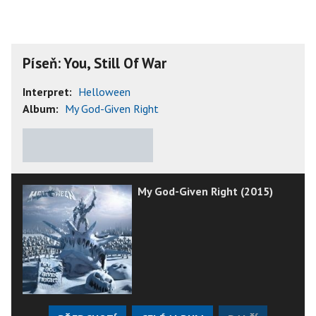
Píseň: You, Still Of War
Interpret:
Helloween
Album:
My God-Given Right
★
★
★
★
★
My God-Given Right (2015)