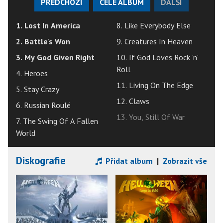
PŘEDCHOZÍ
CELÉ ALBUM
DALŠÍ
1. Lost In America
8. Like Everybody Else
2. Battle's Won
9. Creatures In Heaven
3. My God Given Right
10. If God Loves Rock 'n'
Roll
4. Heroes
11. Living On The Edge
5. Stay Crazy
12. Claws
6. Russian Roulé
13. You, Still Of War
7. The Swing Of A Fallen
World
Diskografie
Přidat album
|
Zobrazit vše