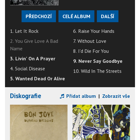
PŘEDCHOZÍ
CELÉ ALBUM
DALŠÍ
1. Let It Rock
6. Raise Your Hands
2. You Give Love A Bad
7. Without Love
Name
8. I'd Die For You
3. Livin' On A Prayer
9. Never Say Goodbye
4. Social Disease
10. Wild In The Streets
5. Wanted Dead Or Alive
Diskografie
Přidat album
|
Zobrazit vše