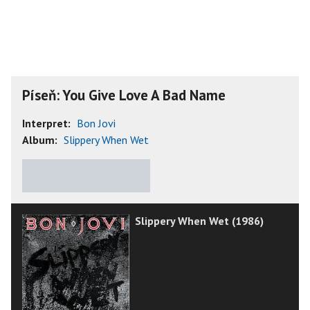
Píseň: You Give Love A Bad Name
Interpret:
Bon Jovi
Album:
Slippery When Wet
★
★
★
★
★
Slippery When Wet (1986)