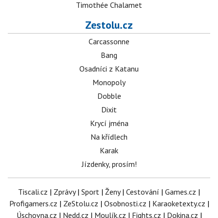
Timothée Chalamet
Zestolu.cz
Carcassonne
Bang
Osadníci z Katanu
Monopoly
Dobble
Dixit
Krycí jména
Na křídlech
Karak
Jízdenky, prosím!
Tiscali.cz
|
Zprávy
|
Sport
|
Ženy
|
Cestování
|
Games.cz
|
Profigamers.cz
|
ZeStolu.cz
|
Osobnosti.cz
|
Karaoketexty.cz
|
Úschovna.cz
|
Nedd.cz
|
Moulík.cz
|
Fights.cz
|
Dokina.cz
|