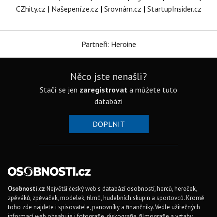
CZhity.cz
|
Našepeníze.cz
|
Srovnám.cz
|
StartupInsider.cz
Partneři: Heroine
Něco jste nenašli?
Stačí se jen
zaregistrovat
a můžete tuto
databázi
DOPLNIT
Osobnosti.cz
Největší český web s databází osobností, herců, hereček,
zpěváků, zpěvaček, modelek, filmů, hudebních skupin a sportovců. Kromě
toho zde najdete i spisovatele, panovníky a finančníky. Vedle užitečných
informací web obsahuje i fotografie, diskografie, filmografie a vztahy