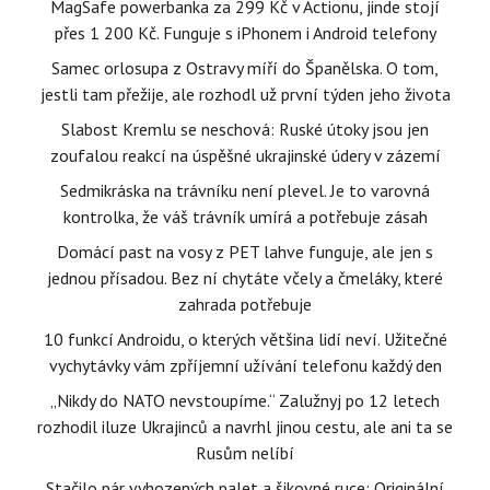
MagSafe powerbanka za 299 Kč v Actionu, jinde stojí
přes 1 200 Kč. Funguje s iPhonem i Android telefony
Samec orlosupa z Ostravy míří do Španělska. O tom,
jestli tam přežije, ale rozhodl už první týden jeho života
Slabost Kremlu se neschová: Ruské útoky jsou jen
zoufalou reakcí na úspěšné ukrajinské údery v zázemí
Sedmikráska na trávníku není plevel. Je to varovná
kontrolka, že váš trávník umírá a potřebuje zásah
Domácí past na vosy z PET lahve funguje, ale jen s
jednou přísadou. Bez ní chytáte včely a čmeláky, které
zahrada potřebuje
10 funkcí Androidu, o kterých většina lidí neví. Užitečné
vychytávky vám zpříjemní užívání telefonu každý den
„Nikdy do NATO nevstoupíme.“ Zalužnyj po 12 letech
rozhodil iluze Ukrajinců a navrhl jinou cestu, ale ani ta se
Rusům nelíbí
Stačilo pár vyhozených palet a šikovné ruce: Originální