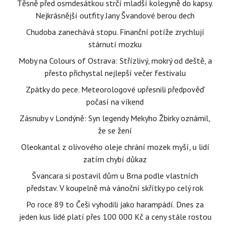
Těsně před osmdesátkou strčí mladší kolegyně do kapsy.
Nejkrásnější outfity Jany Švandové berou dech
Chudoba zanechává stopu. Finanční potíže zrychlují
stárnutí mozku
Moby na Colours of Ostrava: Střízlivý, mokrý od deště, a
přesto přichystal nejlepší večer festivalu
Zpátky do pece. Meteorologové upřesnili předpověď
počasí na víkend
Zásnuby v Londýně: Syn legendy Mekyho Žbirky oznámil,
že se žení
Oleokantal z olivového oleje chrání mozek myší, u lidí
zatím chybí důkaz
Švancara si postavil dům u Brna podle vlastních
představ. V koupelně má vánoční skřítky po celý rok
Po roce 89 to Češi vyhodili jako harampádí. Dnes za
jeden kus lidé platí přes 100 000 Kč a ceny stále rostou