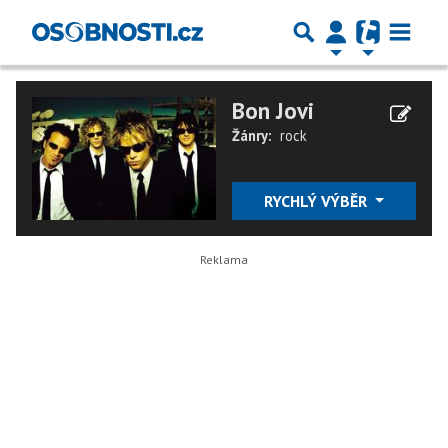
Bon Jovi
Žánry:
rock
RYCHLÝ VÝBĚR