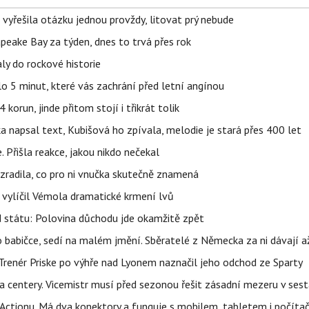
 vyřešila otázku jednou provždy, litovat prý nebude
apeake Bay za týden, dnes to trvá přes rok
ly do rockové historie
o 5 minut, které vás zachrání před letní angínou
orun, jinde přitom stojí i třikrát tolik
napsal text, Kubišová ho zpívala, melodie je stará přes 400 let
 Přišla reakce, jakou nikdo nečekal
ozradila, co pro ni vnučka skutečně znamená
, vylíčil Vémola dramatické krmení lvů
d státu: Polovina důchodu jde okamžitě zpět
babičce, sedí na malém jmění. Sběratelé z Německa za ni dávají 
 Trenér Priske po výhře nad Lyonem naznačil jeho odchod ze Sparty
a centery. Vicemistr musí před sezonou řešit zásadní mezeru v ses
z Actionu. Má dva konektory a funguje s mobilem, tabletem i počít