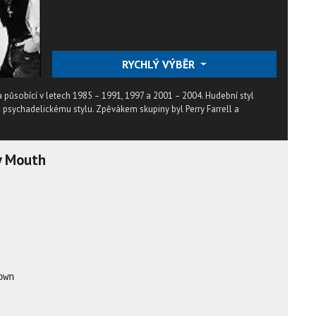
RYCHLÝ VÝBĚR
 působící v letech 1985 – 1991, 1997 a 2001 – 2004. Hudební styl
 psychadelickému stylu. Zpěvákem skupiny byl Perry Farrell a
y Mouth
wn
