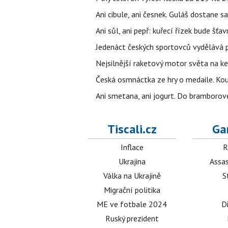
Ani cibule, ani česnek. Guláš dostane s
Ani sůl, ani pepř: kuřecí řízek bude šť
Jedenáct českých sportovců vydělává př
Nejsilnější raketový motor světa na k
Česká osmnáctka ze hry o medaile. Ko
Ani smetana, ani jogurt. Do bramborové
Tiscali.cz
Ga
Inflace
R
Ukrajina
Assas
Válka na Ukrajině
S
Migrační politika
ME ve fotbale 2024
D
Ruský prezident