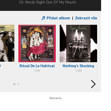
10. Words Right Out Of My Mouth
Přidat album
|
Zobrazit vše
Ja
s
Ritual De Lo Habitual
Nothing's Shocking
1990
1988