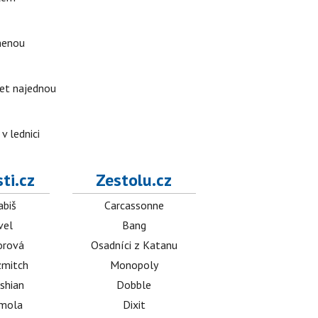
omenou
ket najednou
v lednici
ti.cz
Zestolu.cz
abiš
Carcassonne
vel
Bang
orová
Osadníci z Katanu
mitch
Monopoly
shian
Dobble
émola
Dixit