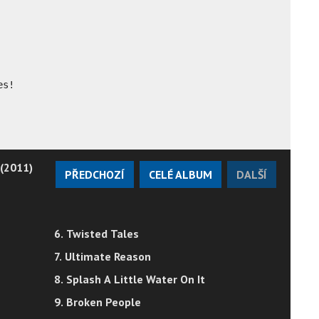
es!
 (2011)
PŘEDCHOZÍ
CELÉ ALBUM
DALŠÍ
6. Twisted Tales
7. Ultimate Reason
8. Splash A Little Water On It
9. Broken People