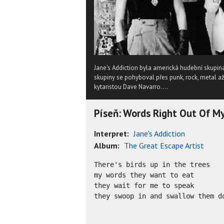
Jane's Addiction byla americká hudební skupina
skupiny se pohyboval přes punk, rock, metal až
kytaristou Dave Navarro....
Píseň: Words Right Out Of M
Interpret:
Jane's Addiction
Album:
The Great Escape Artist
There's birds up in the trees

my words they want to eat

they wait for me to speak

they swoop in and swallow them do