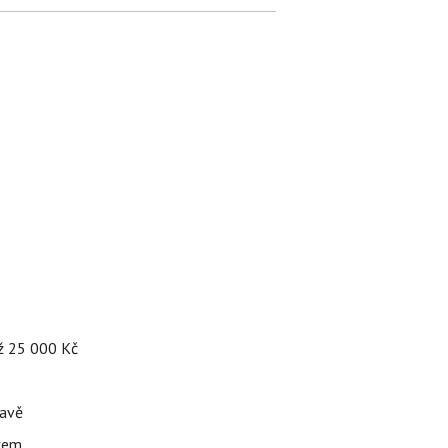
až 25 000 Kč
tavě
ačem