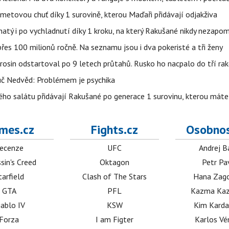
ametovou chuť díky 1 surovině, kterou Maďaři přidávají odjakživa
avnatý i po vychladnutí díky 1 kroku, na který Rakušané nikdy nezap
es 100 milionů ročně. Na seznamu jsou i dva pokeristé a tři ženy
erosin odstartoval po 9 letech průtahů. Rusko ho nacpalo do tří ra
uč Nedvěd: Problémem je psychika
ho salátu přidávají Rakušané po generace 1 surovinu, kterou máte 
mes.cz
Fights.cz
Osobnos
ecenze
UFC
Andrej B
sin's Creed
Oktagon
Petr Pa
tarfield
Clash of The Stars
Hana Zag
GTA
PFL
Kazma Kaz
iablo IV
KSW
Kim Karda
Forza
I am Figter
Karlos V