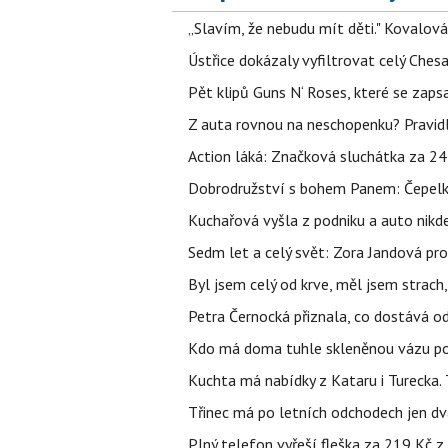
„Slavím, že nebudu mít děti." Kovalová
Ústřice dokázaly vyfiltrovat celý Ches
Pět klipů Guns N‘ Roses, které se zapsa
Z auta rovnou na neschopenku? Pravidl
Action láká: Značková sluchátka za 244 k
Dobrodružství s bohem Panem: Čepelka 
Kuchařová vyšla z podniku a auto nikde.
Sedm let a celý svět: Zora Jandová pr
Byl jsem celý od krve, měl jsem strach
Petra Černocká přiznala, co dostává o
Kdo má doma tuhle skleněnou vázu po 
Kuchta má nabídky z Kataru i Turecka.
Třinec má po letních odchodech jen dv
Plný telefon vyřeší fleška za 219 Kč 