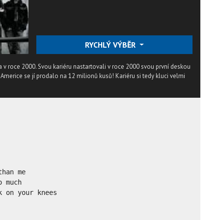
RYCHLÝ VÝBĚR
v roce 2000. Svou kariéru nastartovali v roce 2000 svou první deskou
V Americe se jí prodalo na 12 milionů kusů! Kariéru si tedy kluci velmi
han me

 much

 on your knees
