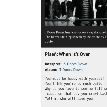
3 Doors Down Americká rocková kapela vznikla 
The Better Life a její úspěch byl neuvěřitelný. 
dobře...
Píseň: When It's Over
Interpret:
3 Doors Down
Album:
3 Doors Down
You must be happy with yourself

You think you're so much better t
Why do you love to see me fail so
'cause on that day you crawl back
Tell me who will save you
