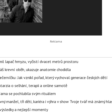
nil lapač hmyzu, vyčistí dvacet metrů prostoru
váš krevní oběh, ukazuje anatomie chodidla
černíčku: Jak vznikl pořad, který vychoval generace českých dětí
Katarzia o selhání, terapii a online samotě
Farna se pochlubila svým rituálem
ný manžel, tři děti, kariéra i výhra v show Tvoje tvář má známý hla
– výsledky a nejlepší momenty