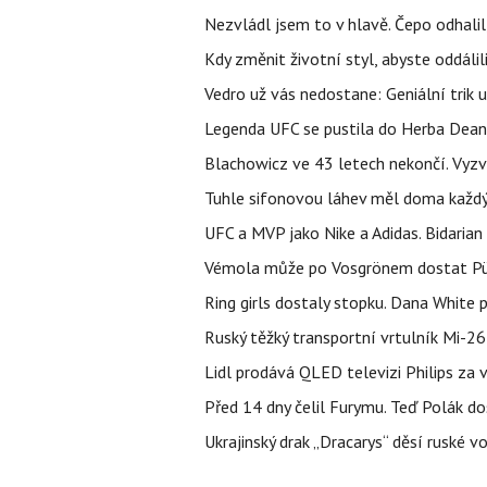
Nezvládl jsem to v hlavě. Čepo odhal
Kdy změnit životní styl, abyste oddáli
Vedro už vás nedostane: Geniální trik 
Legenda UFC se pustila do Herba Dean
Blachowicz ve 43 letech nekončí. Vyz
Tuhle sifonovou láhev měl doma každý 
UFC a MVP jako Nike a Adidas. Bidaria
Vémola může po Vosgrönem dostat Püt
Ring girls dostaly stopku. Dana White 
Ruský těžký transportní vrtulník Mi-2
Lidl prodává QLED televizi Philips za
Před 14 dny čelil Furymu. Teď Polák do
Ukrajinský drak „Dracarys“ děsí ruské vo