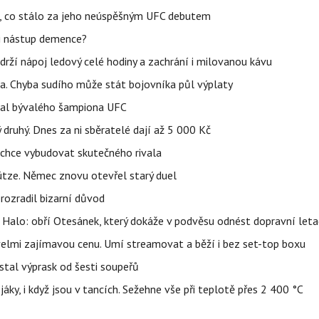
il, co stálo za jeho neúspěšným UFC debutem
li nástup demence?
udrží nápoj ledový celé hodiny a zachrání i milovanou kávu
a. Chyba sudího může stát bojovníka půl výplaty
val bývalého šampiona UFC
druhý. Dnes za ni sběratelé dají až 5 000 Kč
n chce vybudovat skutečného rivala
ze. Němec znovu otevřel starý duel
prozradil bizarní důvod
6 Halo: obří Otesánek, který dokáže v podvěsu odnést dopravní let
 velmi zajímavou cenu. Umí streamovat a běží i bez set-top boxu
stal výprask od šesti soupeřů
jáky, i když jsou v tancích. Sežehne vše při teplotě přes 2 400 °C