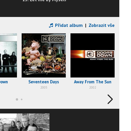
Přidat album
|
Zobrazit vše
Down
Seventeen Days
Away From The Sun
Th
2005
2002