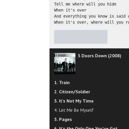
Tell me where will you hide

When it's over

And everything you know is said a
When it's over, where will you r
★
★
★
★
★
3 Doors Down (2008)
1. Train
2. Citizen/Soldier
3. It's Not My Time
4. Let Me Be Myself
5. Pages
6. It's the Only One You've Got