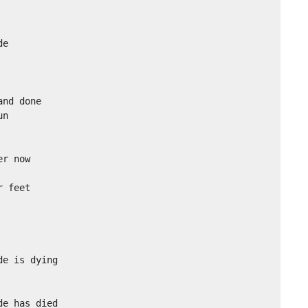
e

nd done

n

r now

 feet

e is dying

e has died
