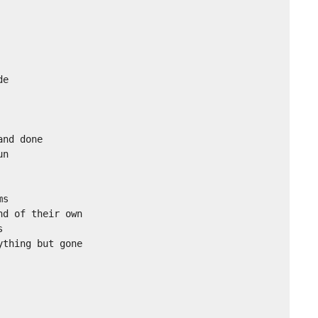
e

nd done

n

s

d of their own



thing but gone
