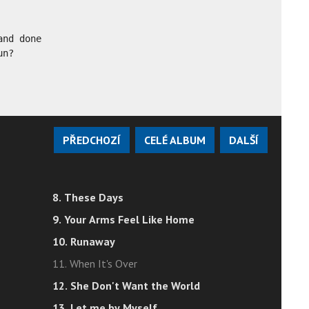
nd done

un?
PŘEDCHOZÍ
CELÉ ALBUM
DALŠÍ
8. These Days
9. Your Arms Feel Like Home
10. Runaway
11. When It's Over
12. She Don't Want the World
13. Let me by Myself