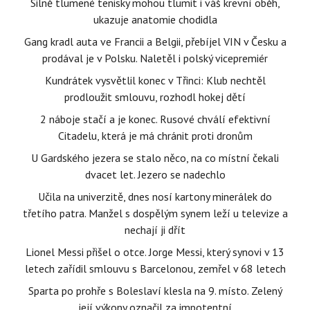
Silně tlumené tenisky mohou tlumit i váš krevní oběh,
ukazuje anatomie chodidla
Gang kradl auta ve Francii a Belgii, přebíjel VIN v Česku a
prodával je v Polsku. Naletěl i polský vicepremiér
Kundrátek vysvětlil konec v Třinci: Klub nechtěl
prodloužit smlouvu, rozhodl hokej dětí
2 náboje stačí a je konec. Rusové chválí efektivní
Citadelu, která je má chránit proti dronům
U Gardského jezera se stalo něco, na co místní čekali
dvacet let. Jezero se nadechlo
Učila na univerzitě, dnes nosí kartony minerálek do
třetího patra. Manžel s dospělým synem leží u televize a
nechají ji dřít
Lionel Messi přišel o otce. Jorge Messi, který synovi v 13
letech zařídil smlouvu s Barcelonou, zemřel v 68 letech
Sparta po prohře s Boleslaví klesla na 9. místo. Zelený
její výkony označil za impotentní