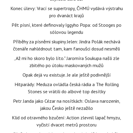
Konec úlevy: Vrací se supertropy, ČHMÚ vydává výstrahu
pro dvanáct krajů
Pět písní, které definovaly Iggyho Popa: od Stooges po
sólovou legendu
Příběhy za písněmi skupiny Jelen: Jindra Polák nechává
čtenáře nahlédnout tam, kam fanoušci dosud nesměli
„Až mi ho skoro bylo líto." Jaromíra Soukupa našli zle
zbitého po útoku maskovaných mužů
Opak dejá vu existuje. Je ale ještě podivnější
Hitparády: Meduza ovládla česká rádia a The Rolling
Stones se vrátili do albové top desítky
Petr Janda jako Cézar na nosítkách: Oslava narozenin,
jakou Česko ještě nezažilo
Klid od otravného bzučení: Action zlevnil lapač hmyzu,
vyčistí dvacet metrů prostoru