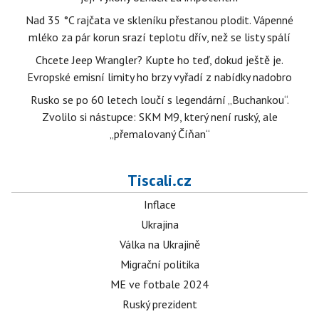
Nad 35 °C rajčata ve skleníku přestanou plodit. Vápenné
mléko za pár korun srazí teplotu dřív, než se listy spálí
Chcete Jeep Wrangler? Kupte ho teď, dokud ještě je.
Evropské emisní limity ho brzy vyřadí z nabídky nadobro
Rusko se po 60 letech loučí s legendární „Buchankou“.
Zvolilo si nástupce: SKM M9, který není ruský, ale
„přemalovaný Číňan“
Tiscali.cz
Inflace
Ukrajina
Válka na Ukrajině
Migrační politika
ME ve fotbale 2024
Ruský prezident