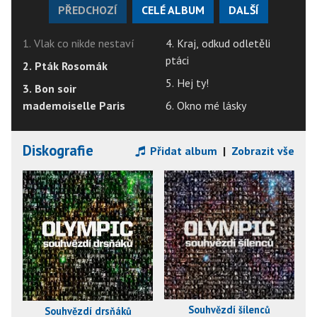
PŘEDCHOZÍ
CELÉ ALBUM
DALŠÍ
1. Vlak co nikde nestaví
4. Kraj, odkud odletěli
ptáci
2. Pták Rosomák
5. Hej ty!
3. Bon soir
mademoiselle Paris
6. Okno mé lásky
Diskografie
Přidat album
|
Zobrazit vše
Souhvězdí šílenců
Souhvězdí drsňáků