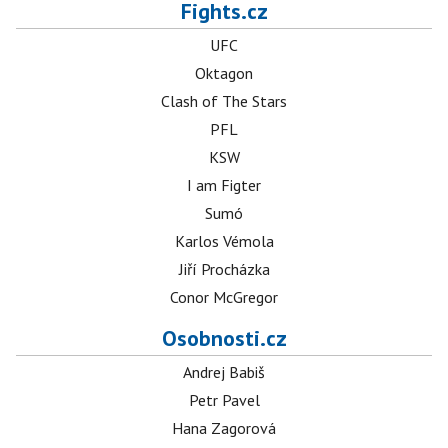
Fights.cz
UFC
Oktagon
Clash of The Stars
PFL
KSW
I am Figter
Sumó
Karlos Vémola
Jiří Procházka
Conor McGregor
Osobnosti.cz
Andrej Babiš
Petr Pavel
Hana Zagorová