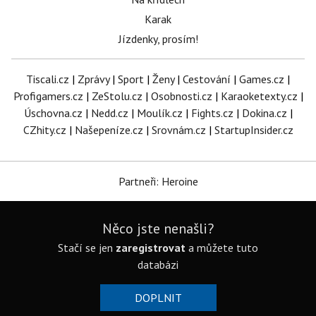
Karak
Jízdenky, prosím!
Tiscali.cz
|
Zprávy
|
Sport
|
Ženy
|
Cestování
|
Games.cz
|
Profigamers.cz
|
ZeStolu.cz
|
Osobnosti.cz
|
Karaoketexty.cz
|
Úschovna.cz
|
Nedd.cz
|
Moulík.cz
|
Fights.cz
|
Dokina.cz
|
CZhity.cz
|
Našepeníze.cz
|
Srovnám.cz
|
StartupInsider.cz
Partneři: Heroine
Něco jste nenašli?
Stačí se jen
zaregistrovat
a můžete tuto
databázi
DOPLNIT