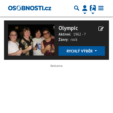
Olympic
Aktivní:
1962 - ?
Žánry:
rock
RYCHLÝ VÝBĚR