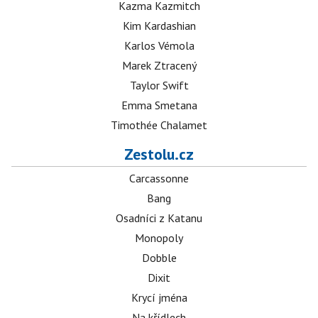
Kazma Kazmitch
Kim Kardashian
Karlos Vémola
Marek Ztracený
Taylor Swift
Emma Smetana
Timothée Chalamet
Zestolu.cz
Carcassonne
Bang
Osadníci z Katanu
Monopoly
Dobble
Dixit
Krycí jména
Na křídlech