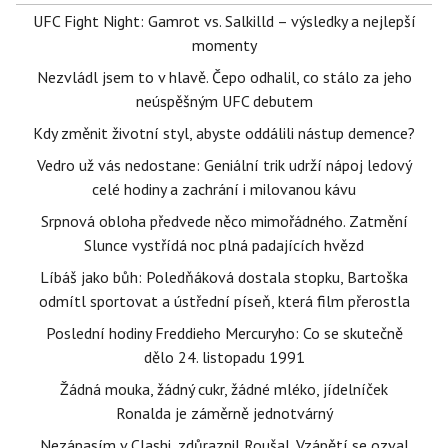
UFC Fight Night: Gamrot vs. Salkilld – výsledky a nejlepší
momenty
Nezvládl jsem to v hlavě. Čepo odhalil, co stálo za jeho
neúspěšným UFC debutem
Kdy změnit životní styl, abyste oddálili nástup demence?
Vedro už vás nedostane: Geniální trik udrží nápoj ledový
celé hodiny a zachrání i milovanou kávu
Srpnová obloha předvede něco mimořádného. Zatmění
Slunce vystřídá noc plná padajících hvězd
Líbáš jako bůh: Poledňáková dostala stopku, Bartoška
odmítl sportovat a ústřední píseň, která film přerostla
Poslední hodiny Freddieho Mercuryho: Co se skutečně
dělo 24. listopadu 1991
Žádná mouka, žádný cukr, žádné mléko, jídelníček
Ronalda je záměrně jednotvárný
Nezápasím v Clashi, zdůraznil Roušal. Vzápětí se ozval