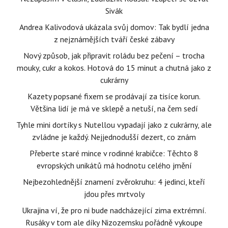
Sivák
Andrea Kalivodová ukázala svůj domov: Tak bydlí jedna
z nejznámějších tváří české zábavy
Nový způsob, jak připravit roládu bez pečení – trocha
mouky, cukr a kokos. Hotová do 15 minut a chutná jako z
cukrárny
Kazety popsané fixem se prodávají za tisíce korun.
Většina lidí je má ve sklepě a netuší, na čem sedí
Tyhle mini dortíky s Nutellou vypadají jako z cukrárny, ale
zvládne je každý. Nejjednodušší dezert, co znám
Přeberte staré mince v rodinné krabičce: Těchto 8
evropských unikátů má hodnotu celého jmění
Nejbezohlednější znamení zvěrokruhu: 4 jedinci, kteří
jdou přes mrtvoly
Ukrajina ví, že pro ni bude nadcházející zima extrémní.
Rusáky v tom ale díky Nizozemsku pořádně vykoupe