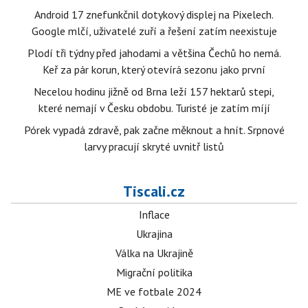
Android 17 znefunkčnil dotykový displej na Pixelech.
Google mlčí, uživatelé zuří a řešení zatím neexistuje
Plodí tři týdny před jahodami a většina Čechů ho nemá.
Keř za pár korun, který otevírá sezonu jako první
Necelou hodinu jižně od Brna leží 157 hektarů stepi,
které nemají v Česku obdobu. Turisté je zatím míjí
Pórek vypadá zdravě, pak začne měknout a hnít. Srpnové
larvy pracují skryté uvnitř listů
Tiscali.cz
Inflace
Ukrajina
Válka na Ukrajině
Migrační politika
ME ve fotbale 2024