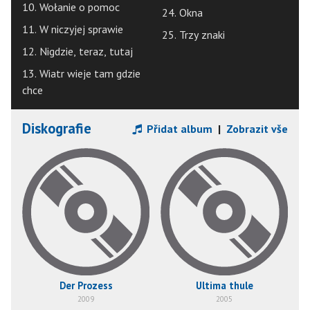
10. Wołanie o pomoc
24. Okna
11. W niczyjej sprawie
25. Trzy znaki
12. Nigdzie, teraz, tutaj
13. Wiatr wieje tam gdzie
chce
Diskografie
Přidat album
|
Zobrazit vše
Der Prozess
Ultima thule
2009
2005