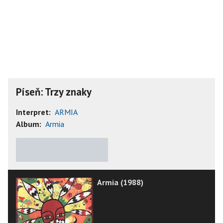
Píseň: Trzy znaky
Interpret:
ARMIA
Album:
Armia
★
★
★
★
★
Armia (1988)