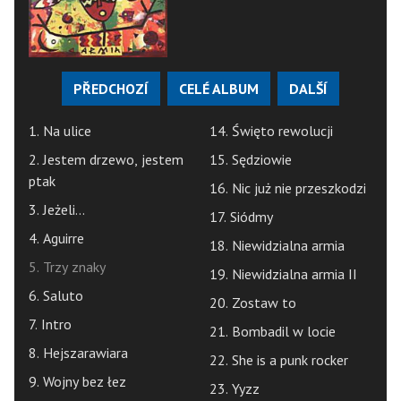
PŘEDCHOZÍ
CELÉ ALBUM
DALŠÍ
1. Na ulice
14. Święto rewolucji
2. Jestem drzewo, jestem
15. Sędziowie
ptak
16. Nic już nie przeszkodzi
3. Jeżeli...
17. Siódmy
4. Aguirre
18. Niewidzialna armia
5. Trzy znaky
19. Niewidzialna armia II
6. Saluto
20. Zostaw to
7. Intro
21. Bombadil w locie
8. Hejszarawiara
22. She is a punk rocker
9. Wojny bez łez
23. Yyzz