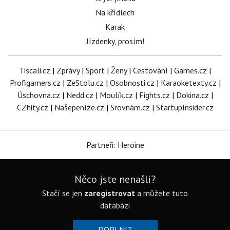
Na křídlech
Karak
Jízdenky, prosím!
Tiscali.cz
|
Zprávy
|
Sport
|
Ženy
|
Cestování
|
Games.cz
|
Profigamers.cz
|
ZeStolu.cz
|
Osobnosti.cz
|
Karaoketexty.cz
|
Úschovna.cz
|
Nedd.cz
|
Moulík.cz
|
Fights.cz
|
Dokina.cz
|
CZhity.cz
|
Našepeníze.cz
|
Srovnám.cz
|
StartupInsider.cz
Partneři: Heroine
Něco jste nenašli?
Stačí se jen
zaregistrovat
a můžete tuto
databázi
DOPLNIT