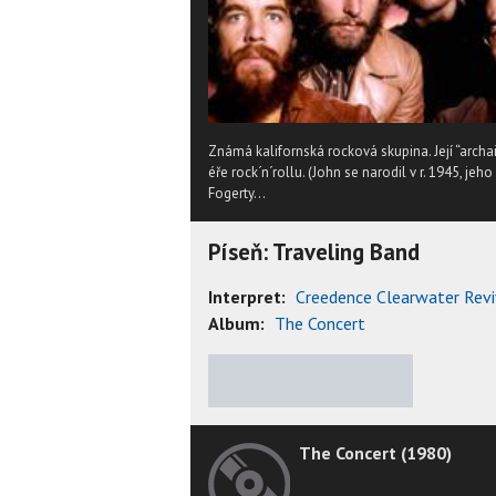
Známá kalifornská rocková skupina. Její “archai
éře rock´n´rollu. (John se narodil v r. 1945, j
Fogerty...
Píseň: Traveling Band
Interpret:
Creedence Clearwater Revi
Album:
The Concert
★
★
★
★
★
The Concert (1980)