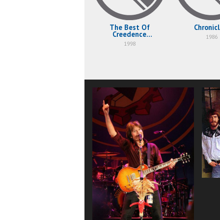
The Best Of
Chronicl
Creedence
1986
Clearwater Revival
1998