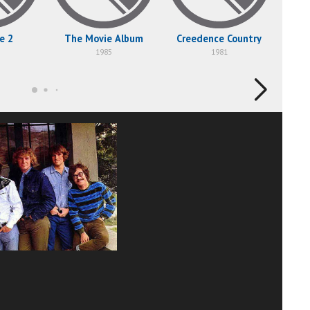
e 2
The Movie Album
Creedence Country
1985
1981