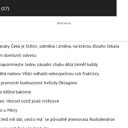
 (17)
ruby. Čeká je štěstí, odměna i změna, na kterou dlouho čekala
vem domluvit odvetu
zapomínejte. Jednu zásadní chybu dělá téměř každý
áhá nádoru. Vědci odhalili nebezpečnou roli fruktózy
l promotér budoucnost hvězdy Oktagonu
o běžná bakterie
aní. Historii totiž psali vítězové
lo u Mety
eň „Veď mě dál, cesto má“ se původně jmenovala Rododendron