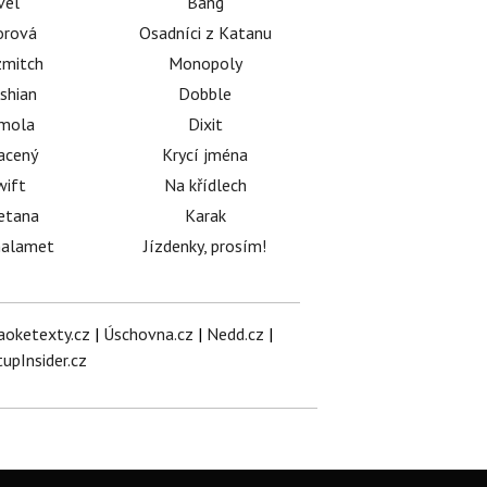
vel
Bang
orová
Osadníci z Katanu
mitch
Monopoly
shian
Dobble
émola
Dixit
acený
Krycí jména
wift
Na křídlech
etana
Karak
halamet
Jízdenky, prosím!
aoketexty.cz
|
Úschovna.cz
|
Nedd.cz
|
tupInsider.cz