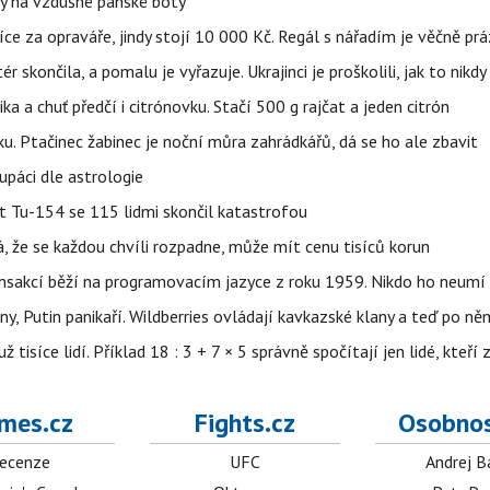
y na vzdušné pánské boty
íce za opraváře, jindy stojí 10 000 Kč. Regál s nářadím je věčně pr
ér skončila, a pomalu je vyřazuje. Ukrajinci je proškolili, jak to nikdy
ika a chuť předčí i citrónovku. Stačí 500 g rajčat a jeden citrón
ku. Ptačinec žabinec je noční můra zahrádkářů, dá se ho ale zbavit
upáci dle astrologie
et Tu-154 se 115 lidmi skončil katastrofou
á, že se každou chvíli rozpadne, může mít cenu tisíců korun
nsakcí běží na programovacím jazyce z roku 1959. Nikdo ho neumí 
ny, Putin panikaří. Wildberries ovládají kavkazské klany a teď po něm
isíce lidí. Příklad 18 : 3 + 7 × 5 správně spočítají jen lidé, kteří 
mes.cz
Fights.cz
Osobnos
ecenze
UFC
Andrej B