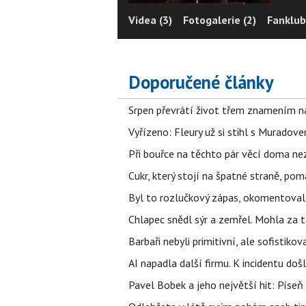
Videa (3)
Fotogalerie (2)
Fanklub
Doporučené články
Srpen převrátí život třem znamením na
Vyřízeno: Fleury už si stihl s Murado
Při bouřce na těchto pár věcí doma ne
Cukr, který stojí na špatné straně, pom
Byl to rozlučkový zápas, okomentova
Chlapec snědl sýr a zemřel. Mohla za t
Barbaři nebyli primitivní, ale sofistikov
AI napadla další firmu. K incidentu doš
Pavel Bobek a jeho největší hit: Pís