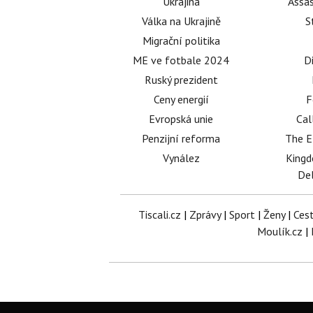
Ukrajina
Assas
Válka na Ukrajině
S
Migrační politika
ME ve fotbale 2024
D
Ruský prezident
Ceny energií
F
Evropská unie
Cal
Penzijní reforma
The E
Vynález
King
Del
Tiscali.cz
|
Zprávy
|
Sport
|
Ženy
|
Ces
Moulík.cz
|