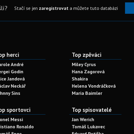
li?
Stačí se jen
zaregistrovat
a můžete tuto databázi
op herci
Top zpěváci
arole André
Miley Cyrus
ergei Godin
Hana Zagorová
lice Jandová
Shakira
áclav Neckář
Helena Vondráčková
ohnny Sins
Maria Baimler
op sportovci
Top spisovatelé
ionel Messi
Jan Werich
ristiano Ronaldo
Tomáš Lukavec
omáš Enge
Eduard Petiška