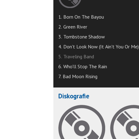
1. Born On The Bayou
2. Green River
3. Tombstone Shadow
4. Don't Look Now (It Ain't You Or Me)
5. Traveling Band
6. Who'll Stop The Rain
7. Bad Moon Rising
Diskografie