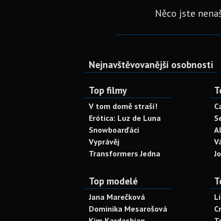
Něco jste nenaš
Nejnavštěvovanější osobnosti
Top filmy
T
V tom domě straší!
C
Erótica: Luz de Luna
S
Snowboarďáci
A
Vyprávěj
V
Transformers Jedna
J
Top modelé
T
Jana Marečková
L
Dominika Mesarošová
C
Kim Kardashian
T