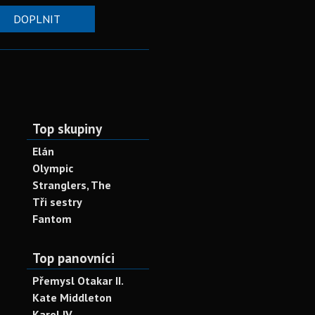
DOPLNIT
Top skupiny
Elán
Olympic
Stranglers, The
Tři sestry
Fantom
Top panovníci
Přemysl Otakar II.
Kate Middleton
Karel IV.