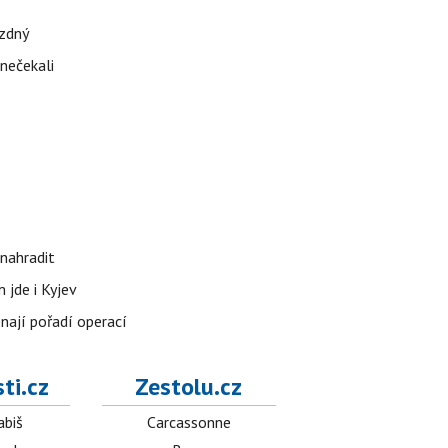
ázdný
 nečekali
nahradit
 jde i Kyjev
znají pořadí operací
ti.cz
Zestolu.cz
abiš
Carcassonne