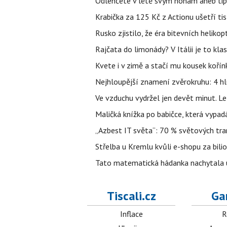
Odlehčete v létě svým nohám aneb tip
Krabička za 125 Kč z Actionu ušetří tis
Rusko zjistilo, že éra bitevních helikopt
Rajčata do limonády? V Itálii je to klas
Kvete i v zimě a stačí mu kousek kořín
Nejhloupější znamení zvěrokruhu: 4 hl
Ve vzduchu vydržel jen devět minut. L
Maličká knížka po babičce, která vypad
„Azbest IT světa“: 70 % světových tra
Střelba u Kremlu kvůli e-shopu za bilio
Tato matematická hádanka nachytala už t
Tiscali.cz
Ga
Inflace
R