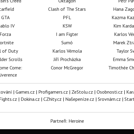
sin's Creed
Oktagon
Petr Pa
tarfield
Clash of The Stars
Hana Zag
GTA
PFL
Kazma Kaz
iablo IV
KSW
Kim Karda
Forza
I am Figter
Karlos V
ortnite
Sumó
Marek Ztr
l of Duty
Karlos Vémola
Taylor S
lder Scrolls
Jiří Procházka
Emma Sm
dome Come:
Conor McGregor
Timothée C
iverence
tování
|
Games.cz
|
Profigamers.cz
|
ZeStolu.cz
|
Osobnosti.cz
|
Kar
Fights.cz
|
Dokina.cz
|
CZhity.cz
|
Našepeníze.cz
|
Srovnám.cz
|
Star
Partneři: Heroine